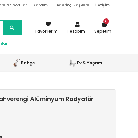
orulan Sorular
Yardım
Tedarikçi Başvuru
İletişim
0
Favorilerim
Hesabım
Sepetim
nlar
Bahçe
Ev & Yaşam
ahverengi Alüminyum Radyatör
er