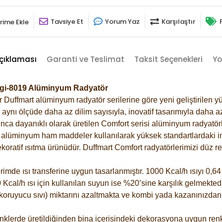
Tavsiye Et
Yorum Yaz
Karşılaştır
rime Ekle
çıklaması
Garanti ve Teslimat
Taksit Seçenekleri
Yo
engi-8019 Alüminyum Radyatör
Duffmart alüminyum radyatör serilerine göre yeni geliştirilen yü
ynı ölçüde daha az dilim sayısıyla, inovatif tasarımıyla daha az
ca dayanıklı olarak üretilen Comfort serisi alüminyum radyatörle
alüminyum ham maddeler kullanılarak yüksek standartlardaki imal
koratif ısıtma ürünüdür.
Duffmart Comfort radyatörlerimizi düz re
de ısı transferine uygun tasarlanmıştır. 1000 Kcal/h ısıyı 0,64 l
Kcal/h ısı için kullanılan suyun ise %20’sine karşılık gelmektedir
z koruyucu sıvı) miktarını azaltmakta ve kombi yada kazanınızdan
klerde üretildiğinden bina içerisindeki dekorasyona uygun renkl