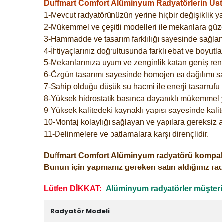
Duffmart Comfort
Alüminyum Radyatörlerin Üstü
1-Mevcut radyatörünüzün yerine hiçbir değişiklik 
2-Mükemmel ve çeşitli modelleri ile mekanlara güzel
3-Hammadde ve tasarım farklılığı sayesinde sağlan
4-İhtiyaçlarınız doğrultusunda farklı ebat ve boyutla
5-Mekanlarınıza uyum ve zenginlik katan geniş renk 
6-Özgün tasarımı sayesinde homojen ısı dağılımı s
7-Sahip olduğu düşük su hacmi ile enerji tasarrufu 
8-Yüksek hidrostatik basınca dayanıklı mükemmel 
9-Yüksek kalitedeki kaynaklı yapısı sayesinde kalit
10-Montaj kolaylığı sağlayan ve yapılara gereksiz a
11-Delinmelere ve patlamalara karşı dirençlidir.
Duffmart
Comfort
Alüminyum radyatörü kompakt gir
Bunun için yapmanız gereken satın aldığınız ra
Lütfen DİKKAT:
Alüminyum radyatörler müşterile
Radyatör Modeli