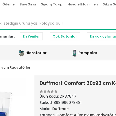
lı Ödeme
Bayi Girişi
Sipariş Takip
Havale Bildirimleri
Sıkça S
ananlar:
En Yeniler
Çok Satanlar
En çok oylana
Hidroforlar
Pompalar
nyum Radyatörler
Duffmart Comfort 30x93 cm K
Ürün Kodu:
DR87847
Barkod:
8681966078481
Marka:
Duffmart
Kategori:
Comfort Alüminyum Radyatörl