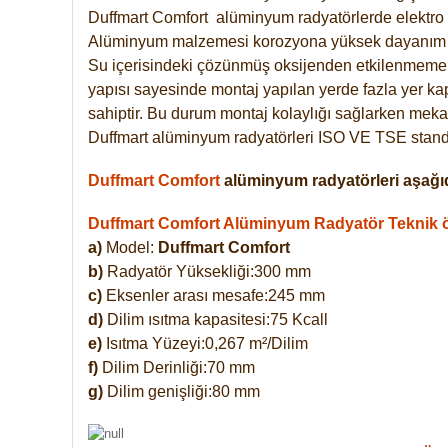
Duffmart
Comfort
alüminyum radyatörlerde elektro 
Alüminyum malzemesi korozyona yüksek dayanım 
Su içerisindeki çözünmüş oksijenden etkilenmemek
yapısı sayesinde montaj yapılan yerde fazla yer ka
sahiptir. Bu durum montaj kolaylığı sağlarken mekan
Duffmart alüminyum radyatörleri ISO VE TSE standar
Duffmart Comfort
alüminyum radyatörleri aşağıd
Duffmart Comfort Alüminyum Radyatör Teknik öz
a)
Model:
Duffmart Comfort
b)
Radyatör Yüksekliği:300 mm
c)
Eksenler arası mesafe:245 mm
d)
Dilim ısıtma kapasitesi:75 Kcall
e)
Isıtma Yüzeyi:0,267 m²/Dilim
f)
Dilim Derinliği:70 mm
g)
Dilim genişliği:80 mm