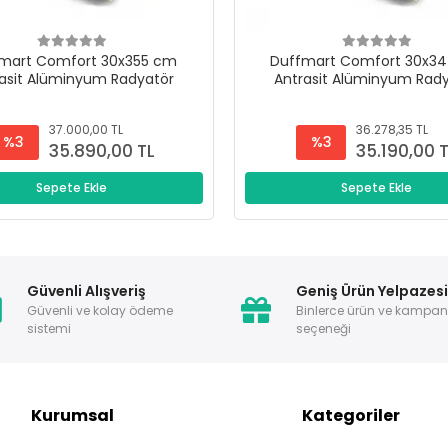
mart Comfort 30x355 cm
Duffmart Comfort 30x3
asit Alüminyum Radyatör
Antrasit Alüminyum Rad
37.000,00 TL
36.278,35 TL
%3
%3
35.890,00 TL
35.190,00 
Sepete Ekle
Sepete Ekle
Güvenli Alışveriş
Geniş Ürün Yelpazes
Güvenli ve kolay ödeme
Binlerce ürün ve kampa
sistemi
seçeneği
Kurumsal
Kategoriler