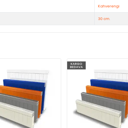
Kahverengi
30 cm.
KARGO
BEDAVA