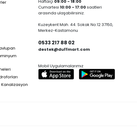
Haftaiçi
09:00 - 18:00
ler
Cumartesi
10:00 - 17:00
saatleri
arasında ulaşabilirsiniz.
Kuzeykent Mah. 44. Sokak No:12 37150,
Merkez-Kastamonu
0533 217 88 02
Havlupan
destek@duffmart.com
lüminyum
Mobil Uygulamalarımız
neleri
droforları
e Kanalizasyon