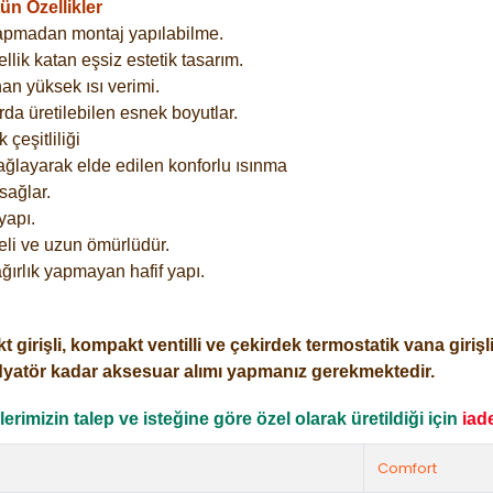
n Özellikler
yapmadan montaj yapılabilme.
lik katan eşsiz estetik tasarım.
an yüksek ısı verimi.
rda üretilebilen esnek boyutlar.
çeşitliliği
ağlayarak elde edilen konforlu ısınma
sağlar.
yapı.
eli ve uzun ömürlüdür.
ğırlık yapmayan hafif yapı.
işli, kompakt ventilli ve çekirdek termostatik vana girişli o
dyatör kadar aksesuar alımı yapmanız gerekmektedir.
rimizin talep ve isteğine göre özel olarak üretildiği için
iad
Comfort