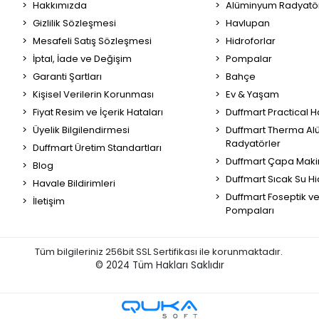
Hakkımızda
Alüminyum Radyatör
Gizlilik Sözleşmesi
Havlupan
Mesafeli Satış Sözleşmesi
Hidroforlar
İptal, İade ve Değişim
Pompalar
Garanti Şartları
Bahçe
Kişisel Verilerin Korunması
Ev & Yaşam
Fiyat Resim ve İçerik Hataları
Duffmart Practical 
Üyelik Bilgilendirmesi
Duffmart Therma A
Radyatörler
Duffmart Üretim Standartları
Duffmart Çapa Maki
Blog
Duffmart Sıcak Su Hi
Havale Bildirimleri
Duffmart Foseptik v
İletişim
Pompaları
Tüm bilgileriniz 256bit SSL Sertifikası ile korunmaktadır.
© 2024
Tüm Hakları Saklıdır