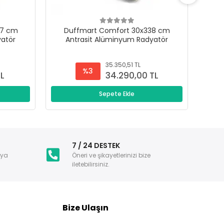
47 cm
Duffmart Comfort 30x338 cm
D
yatör
Antrasit Alüminyum Radyatör
A
35.350,51 TL
%3
TL
34.290,00 TL
Sepete Ekle
i
7 / 24 DESTEK
nya
Öneri ve şikayetlerinizi bize
iletebilirsiniz.
Bize Ulaşın