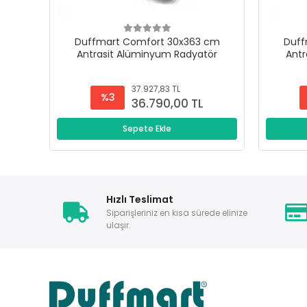
Duffmart Comfort 30x363 cm
Duff
Antrasit Alüminyum Radyatör
Antr
37.927,83 TL
%3
36.790,00 TL
Sepete Ekle
Hızlı Teslimat
Siparişleriniz en kısa sürede elinize
ulaşır.