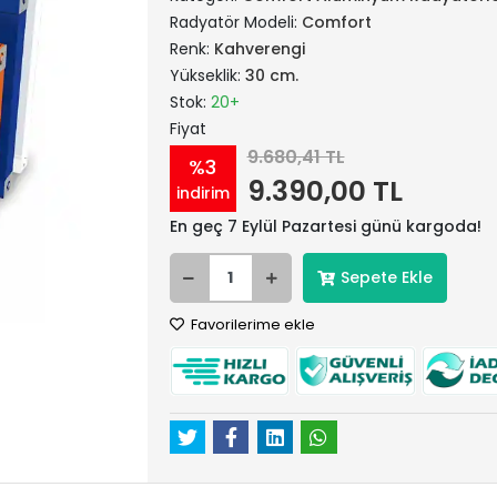
Radyatör Modeli:
Comfort
Renk:
Kahverengi
Yükseklik:
30 cm.
Stok:
20+
Fiyat
9.680,41 TL
%3
9.390,00 TL
indirim
En geç 7 Eylül Pazartesi günü kargoda!
Sepete Ekle
Favorilerime ekle