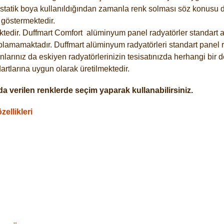
statik boya kullanıldığından zamanla renk solması söz konusu de
göstermektedir.
tedir. Duffmart
Comfort
alüminyum panel radyatörler standart as
plamamaktadır. Duffmart alüminyum radyatörleri standart panel ra
larınız da eskiyen radyatörlerinizin tesisatınızda herhangi bir d
tlarına uygun olarak üretilmektedir.
a verilen renklerde seçim yaparak kullanabilirsiniz.
ellikleri