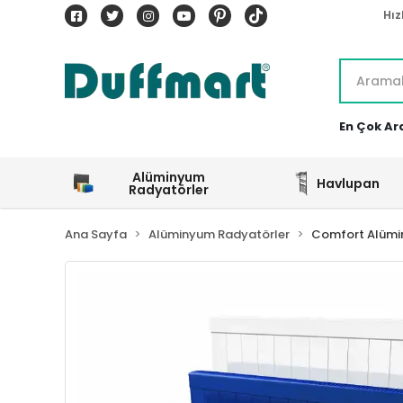
Hız
En Çok Ar
Alüminyum
Havlupan
Radyatörler
Ana Sayfa
Alüminyum Radyatörler
Comfort Alümi