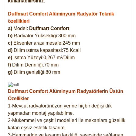
kullanabilirsiniz.
Duffmart Comfort Alüminyum Radyatör Teknik
özellikleri
a)
Model:
Duffmart Comfort
b)
Radyatör Yüksekliği:300 mm
c)
Eksenler arası mesafe:245 mm
d)
Dilim ısıtma kapasitesi:75 Kcall
e)
Isıtma Yüzeyi:0,267 m²/Dilim
f)
Dilim Derinliği:70 mm
g)
Dilim genişliği:80 mm
Duffmart Comfort
Alüminyum Radyatörlerin Üstün
Özellikler
1-Mevcut radyatörünüzün yerine hiçbir değişiklik
yapmadan montaj yapılabilme.
2-Mükemmel ve çeşitli modelleri ile mekanlara güzellik
katan eşsiz estetik tasarım.
3-Hammadde ve tasarım farklılığı sayesinde sağlanan