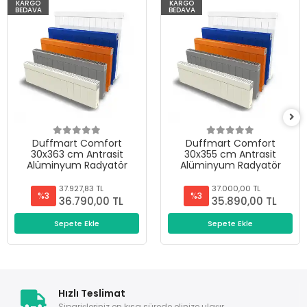
KARGO
KARGO
BEDAVA
BEDAVA
Duffmart Comfort
Duffmart Comfort
30x363 cm Antrasit
30x355 cm Antrasit
Alüminyum Radyatör
Alüminyum Radyatör
37.927,83 TL
37.000,00 TL
%3
%3
36.790,00 TL
35.890,00 TL
Sepete Ekle
Sepete Ekle
Hızlı Teslimat
Siparişleriniz en kısa sürede elinize ulaşır.