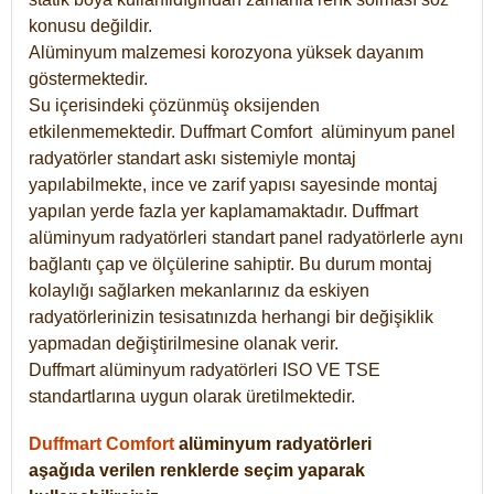
konusu değildir.
Alüminyum malzemesi korozyona yüksek dayanım
göstermektedir.
Su içerisindeki çözünmüş oksijenden
etkilenmemektedir. Duffmart
Comfort
alüminyum panel
radyatörler standart askı sistemiyle montaj
yapılabilmekte, ince ve zarif yapısı sayesinde montaj
yapılan yerde fazla yer kaplamamaktadır. Duffmart
alüminyum radyatörleri standart panel radyatörlerle aynı
bağlantı çap ve ölçülerine sahiptir. Bu durum montaj
kolaylığı sağlarken mekanlarınız da eskiyen
radyatörlerinizin tesisatınızda herhangi bir değişiklik
yapmadan değiştirilmesine olanak verir.
Duffmart alüminyum radyatörleri ISO VE TSE
standartlarına uygun olarak üretilmektedir.
Duffmart Comfort
alüminyum radyatörleri
aşağıda verilen renklerde seçim yaparak