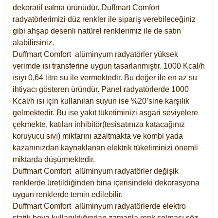
dekoratif ısıtma ürünüdür.
Duffmart Comfort
radyatörlerimizi düz renkler ile sipariş verebileceğiniz
gibi ahşap desenli natürel renklerimiz ile de satın
alabilirsiniz.
Duffmart Comfort alüminyum radyatörler yüksek
verimde ısı transferine uygun tasarlanmıştır. 1000 Kcal/h
ısıyı 0,64 litre su ile vermektedir. Bu değer ile en az su
ihtiyacı gösteren üründür. Panel radyatörlerde 1000
Kcal/h ısı için kullanılan suyun ise %20’sine karşılık
gelmektedir. Bu ise yakıt tüketiminizi asgari seviyelere
çekmekte, katılan inhibitör(tesisatınıza katacağınız
koruyucu sıvı) miktarını azaltmakta ve kombi yada
kazanınızdan kaynaklanan elektrik tüketiminizi önemli
miktarda düşürmektedir.
Duffmart Comfort alüminyum radyatörler değişik
renklerde üretildiğinden bina içerisindeki dekorasyona
uygun renklerde temin edilebilir.
Duffmart
Comfort
alüminyum radyatörlerde elektro
statik boya kullanıldığından zamanla renk solması söz