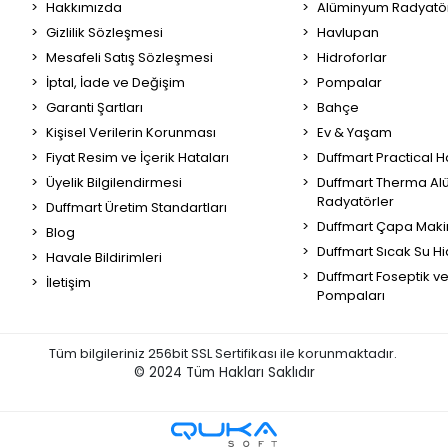
Hakkımızda
Alüminyum Radyatör
Gizlilik Sözleşmesi
Havlupan
Mesafeli Satış Sözleşmesi
Hidroforlar
İptal, İade ve Değişim
Pompalar
Garanti Şartları
Bahçe
Kişisel Verilerin Korunması
Ev & Yaşam
Fiyat Resim ve İçerik Hataları
Duffmart Practical 
Üyelik Bilgilendirmesi
Duffmart Therma A
Radyatörler
Duffmart Üretim Standartları
Duffmart Çapa Maki
Blog
Duffmart Sıcak Su Hi
Havale Bildirimleri
Duffmart Foseptik v
İletişim
Pompaları
Tüm bilgileriniz 256bit SSL Sertifikası ile korunmaktadır.
© 2024
Tüm Hakları Saklıdır