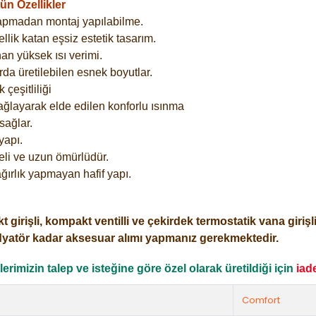
n Özellikler
yapmadan montaj yapılabilme.
lik katan eşsiz estetik tasarım.
an yüksek ısı verimi.
rda üretilebilen esnek boyutlar.
çeşitliliği
ağlayarak elde edilen konforlu ısınma
sağlar.
yapı.
eli ve uzun ömürlüdür.
ğırlık yapmayan hafif yapı.
işli, kompakt ventilli ve çekirdek termostatik vana girişli o
dyatör kadar aksesuar alımı yapmanız gerekmektedir.
rimizin talep ve isteğine göre özel olarak üretildiği için
iad
Comfort