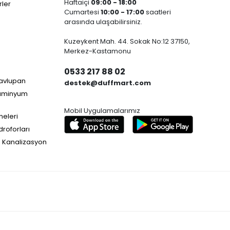
Haftaiçi
09:00 - 18:00
ler
Cumartesi
10:00 - 17:00
saatleri
arasında ulaşabilirsiniz.
Kuzeykent Mah. 44. Sokak No:12 37150,
Merkez-Kastamonu
0533 217 88 02
Havlupan
destek@duffmart.com
lüminyum
Mobil Uygulamalarımız
neleri
droforları
e Kanalizasyon