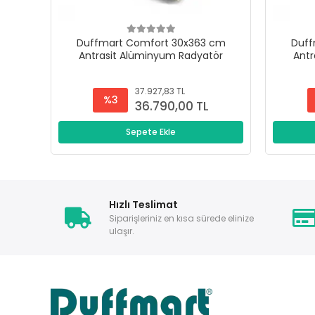
Duffmart Comfort 30x363 cm
Duff
Antrasit Alüminyum Radyatör
Antr
37.927,83 TL
%3
36.790,00 TL
Sepete Ekle
Hızlı Teslimat
Siparişleriniz en kısa sürede elinize
ulaşır.