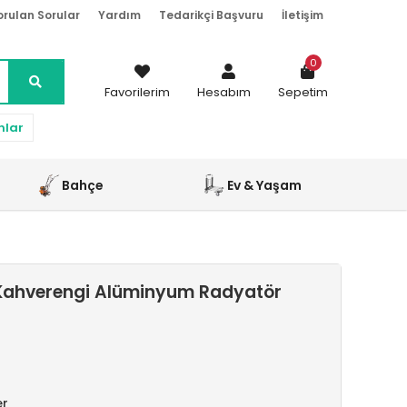
orulan Sorular
Yardım
Tedarikçi Başvuru
İletişim
0
Favorilerim
Hesabım
Sepetim
nlar
Bahçe
Ev & Yaşam
Kahverengi Alüminyum Radyatör
er