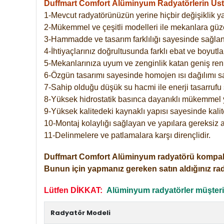
Duffmart Comfort
Alüminyum Radyatörlerin Üstü
1-Mevcut radyatörünüzün yerine hiçbir değişiklik 
2-Mükemmel ve çeşitli modelleri ile mekanlara güzel
3-Hammadde ve tasarım farklılığı sayesinde sağlan
4-İhtiyaçlarınız doğrultusunda farklı ebat ve boyutla
5-Mekanlarınıza uyum ve zenginlik katan geniş renk 
6-Özgün tasarımı sayesinde homojen ısı dağılımı s
7-Sahip olduğu düşük su hacmi ile enerji tasarrufu 
8-Yüksek hidrostatik basınca dayanıklı mükemmel 
9-Yüksek kalitedeki kaynaklı yapısı sayesinde kalit
10-Montaj kolaylığı sağlayan ve yapılara gereksiz a
11-Delinmelere ve patlamalara karşı dirençlidir.
Duffmart
Comfort
Alüminyum radyatörü kompakt gir
Bunun için yapmanız gereken satın aldığınız ra
Lütfen DİKKAT:
Alüminyum radyatörler müşterile
Radyatör Modeli