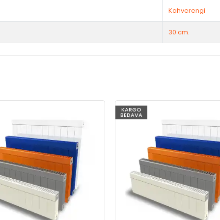
Kahverengi
30 cm.
KARGO
BEDAVA