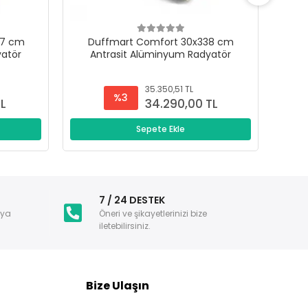
47 cm
Duffmart Comfort 30x338 cm
D
yatör
Antrasit Alüminyum Radyatör
A
35.350,51 TL
%3
TL
34.290,00 TL
Sepete Ekle
i
7 / 24 DESTEK
nya
Öneri ve şikayetlerinizi bize
iletebilirsiniz.
Bize Ulaşın