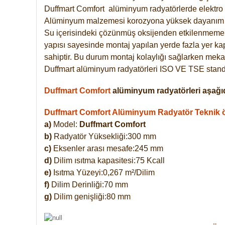
Duffmart
Comfort
alüminyum radyatörlerde elektro 
Alüminyum malzemesi korozyona yüksek dayanım 
Su içerisindeki çözünmüş oksijenden etkilenmemek
yapısı sayesinde montaj yapılan yerde fazla yer ka
sahiptir. Bu durum montaj kolaylığı sağlarken mekan
Duffmart alüminyum radyatörleri ISO VE TSE standar
Duffmart Comfort
alüminyum radyatörleri aşağıd
Duffmart Comfort Alüminyum Radyatör Teknik öz
a)
Model:
Duffmart Comfort
b)
Radyatör Yüksekliği:300 mm
c)
Eksenler arası mesafe:245 mm
d)
Dilim ısıtma kapasitesi:75 Kcall
e)
Isıtma Yüzeyi:0,267 m²/Dilim
f)
Dilim Derinliği:70 mm
g)
Dilim genişliği:80 mm