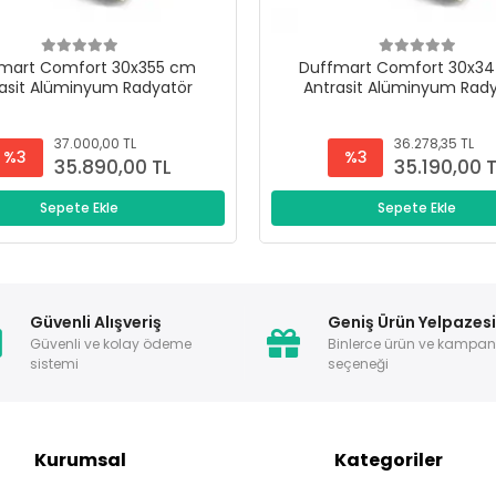
mart Comfort 30x355 cm
Duffmart Comfort 30x3
asit Alüminyum Radyatör
Antrasit Alüminyum Rad
37.000,00 TL
36.278,35 TL
%3
%3
35.890,00 TL
35.190,00 
Sepete Ekle
Sepete Ekle
Güvenli Alışveriş
Geniş Ürün Yelpazes
Güvenli ve kolay ödeme
Binlerce ürün ve kampa
sistemi
seçeneği
Kurumsal
Kategoriler