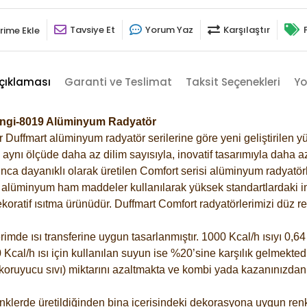
Tavsiye Et
Yorum Yaz
Karşılaştır
rime Ekle
çıklaması
Garanti ve Teslimat
Taksit Seçenekleri
Yo
rengi-8019 Alüminyum Radyatör
Duffmart alüminyum radyatör serilerine göre yeni geliştirilen yü
ynı ölçüde daha az dilim sayısıyla, inovatif tasarımıyla daha az
ca dayanıklı olarak üretilen Comfort serisi alüminyum radyatörle
alüminyum ham maddeler kullanılarak yüksek standartlardaki imal
koratif ısıtma ürünüdür.
Duffmart Comfort radyatörlerimizi düz re
de ısı transferine uygun tasarlanmıştır. 1000 Kcal/h ısıyı 0,64 l
Kcal/h ısı için kullanılan suyun ise %20’sine karşılık gelmektedir
z koruyucu sıvı) miktarını azaltmakta ve kombi yada kazanınızdan
klerde üretildiğinden bina içerisindeki dekorasyona uygun renkl