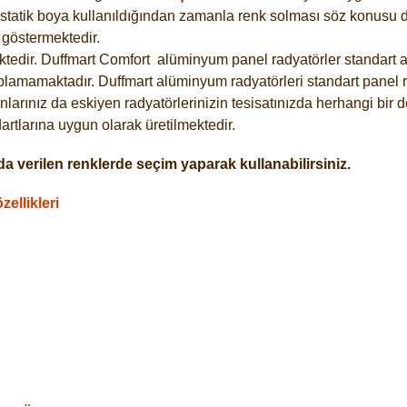
statik boya kullanıldığından zamanla renk solması söz konusu de
göstermektedir.
tedir. Duffmart
Comfort
alüminyum panel radyatörler standart as
plamamaktadır. Duffmart alüminyum radyatörleri standart panel ra
larınız da eskiyen radyatörlerinizin tesisatınızda herhangi bir d
tlarına uygun olarak üretilmektedir.
a verilen renklerde seçim yaparak kullanabilirsiniz.
ellikleri