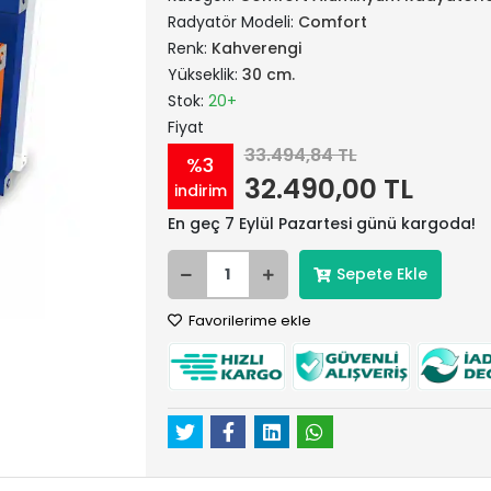
Radyatör Modeli:
Comfort
Renk:
Kahverengi
Yükseklik:
30 cm.
Stok:
20+
Fiyat
33.494,84 TL
%3
32.490,00 TL
indirim
En geç 7 Eylül Pazartesi günü kargoda!
Sepete Ekle
Favorilerime ekle