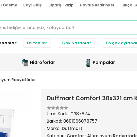
lı Ödeme
Bayi Girişi
Sipariş Takip
Havale Bildirimleri
Sıkça S
ananlar:
En Yeniler
Çok Satanlar
En çok oylana
Hidroforlar
Pompalar
nyum Radyatörler
Duffmart Comfort 30x321 cm 
Ürün Kodu:
DR87874
Barkod:
8681966078757
Marka:
Duffmart
Kategori:
Comfort Alüminyum Radyatörl