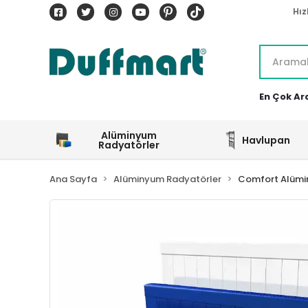
Hız
En Çok Ar
Alüminyum
Havlupan
Radyatörler
Ana Sayfa
Alüminyum Radyatörler
Comfort Alümi