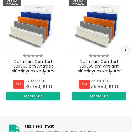
KARGO
KARGO
BEDAVA
BEDAVA
Duffmart Comfort
Duffmart Comfort
30x363 cm Antrasit
30x355 cm Antrasit
Alüminyum Radyatör
Alüminyum Radyatör
37.927,83 TL
37.000,00 TL
%3
%3
36.790,00 TL
35.890,00 TL
Sepete Ekle
Sepete Ekle
Hızlı Teslimat
Siparişleriniz en kısa sürede elinize ulaşır.