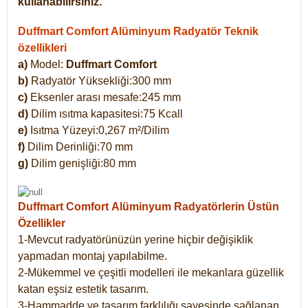
kullanabilirsiniz.
Duffmart Comfort Alüminyum Radyatör Teknik
özellikleri
a)
Model:
Duffmart Comfort
b)
Radyatör Yüksekliği:300 mm
c)
Eksenler arası mesafe:245 mm
d)
Dilim ısıtma kapasitesi:75 Kcall
e)
Isıtma Yüzeyi:0,267 m²/Dilim
f)
Dilim Derinliği:70 mm
g)
Dilim genişliği:80 mm
Duffmart Comfort
Alüminyum Radyatörlerin Üstün
Özellikler
1-Mevcut radyatörünüzün yerine hiçbir değişiklik
yapmadan montaj yapılabilme.
2-Mükemmel ve çeşitli modelleri ile mekanlara güzellik
katan eşsiz estetik tasarım.
3-Hammadde ve tasarım farklılığı sayesinde sağlanan