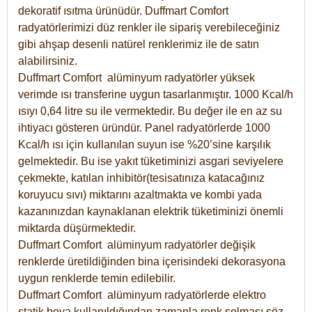
dekoratif ısıtma ürünüdür.
Duffmart Comfort
radyatörlerimizi düz renkler ile sipariş verebileceğiniz
gibi ahşap desenli natürel renklerimiz ile de satın
alabilirsiniz.
Duffmart Comfort alüminyum radyatörler yüksek
verimde ısı transferine uygun tasarlanmıştır. 1000 Kcal/h
ısıyı 0,64 litre su ile vermektedir. Bu değer ile en az su
ihtiyacı gösteren üründür. Panel radyatörlerde 1000
Kcal/h ısı için kullanılan suyun ise %20’sine karşılık
gelmektedir. Bu ise yakıt tüketiminizi asgari seviyelere
çekmekte, katılan inhibitör(tesisatınıza katacağınız
koruyucu sıvı) miktarını azaltmakta ve kombi yada
kazanınızdan kaynaklanan elektrik tüketiminizi önemli
miktarda düşürmektedir.
Duffmart Comfort alüminyum radyatörler değişik
renklerde üretildiğinden bina içerisindeki dekorasyona
uygun renklerde temin edilebilir.
Duffmart
Comfort
alüminyum radyatörlerde elektro
statik boya kullanıldığından zamanla renk solması söz