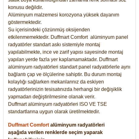
konusu değildir.
Alüminyum malzemesi korozyona yüksek dayanım
göstermektedir.
Su içerisindeki çözünmüş oksijenden
etkilenmemektedir. Duffmart
Comfort
alüminyum panel
radyatörler standart askı sistemiyle montaj
yapılabilmekte, ince ve zarif yapısı sayesinde montaj
yapılan yerde fazla yer kaplamamaktadır. Duffmart
alüminyum radyatörleri standart panel radyatörlerle aynı
bağlantı çap ve ölçülerine sahiptir. Bu durum montaj
kolaylığı sağlarken mekanlarınız da eskiyen
radyatörlerinizin tesisatınızda herhangi bir değişiklik
yapmadan değiştirilmesine olanak verir.
Duffmart alüminyum radyatörleri ISO VE TSE
standartlarına uygun olarak üretilmektedir.
Duffmart Comfort
alüminyum radyatörleri
aşağıda verilen renklerde seçim yaparak