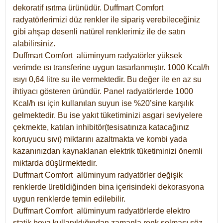
dekoratif ısıtma ürünüdür.
Duffmart Comfort
radyatörlerimizi düz renkler ile sipariş verebileceğiniz
gibi ahşap desenli natürel renklerimiz ile de satın
alabilirsiniz.
Duffmart Comfort alüminyum radyatörler yüksek
verimde ısı transferine uygun tasarlanmıştır. 1000 Kcal/h
ısıyı 0,64 litre su ile vermektedir. Bu değer ile en az su
ihtiyacı gösteren üründür. Panel radyatörlerde 1000
Kcal/h ısı için kullanılan suyun ise %20’sine karşılık
gelmektedir. Bu ise yakıt tüketiminizi asgari seviyelere
çekmekte, katılan inhibitör(tesisatınıza katacağınız
koruyucu sıvı) miktarını azaltmakta ve kombi yada
kazanınızdan kaynaklanan elektrik tüketiminizi önemli
miktarda düşürmektedir.
Duffmart Comfort alüminyum radyatörler değişik
renklerde üretildiğinden bina içerisindeki dekorasyona
uygun renklerde temin edilebilir.
Duffmart
Comfort
alüminyum radyatörlerde elektro
statik boya kullanıldığından zamanla renk solması söz