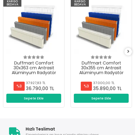
KARGO
KARGO
BEDAVA
BEDAVA
Duffmart Comfort
Duffmart Comfort
30x363 cm Antrasit
30x355 cm Antrasit
Alüminyum Radyatör
Alüminyum Radyatör
37.927,83 TL
37.000,00 TL
%3
%3
36.790,00 TL
35.890,00 TL
Sepete Ekle
Sepete Ekle
Hızlı Teslimat
Siparişleriniz en kısa sürede elinize ulaşır.