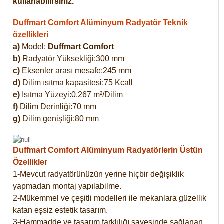
kullanabilirsiniz.
Duffmart Comfort Alüminyum Radyatör Teknik
özellikleri
a)
Model:
Duffmart Comfort
b)
Radyatör Yüksekliği:300 mm
c)
Eksenler arası mesafe:245 mm
d)
Dilim ısıtma kapasitesi:75 Kcall
e)
Isıtma Yüzeyi:0,267 m²/Dilim
f)
Dilim Derinliği:70 mm
g)
Dilim genişliği:80 mm
Duffmart Comfort
Alüminyum Radyatörlerin Üstün
Özellikler
1-Mevcut radyatörünüzün yerine hiçbir değişiklik
yapmadan montaj yapılabilme.
2-Mükemmel ve çeşitli modelleri ile mekanlara güzellik
katan eşsiz estetik tasarım.
3-Hammadde ve tasarım farklılığı sayesinde sağlanan