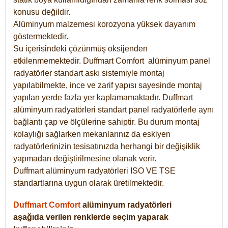
konusu değildir.
Alüminyum malzemesi korozyona yüksek dayanım
göstermektedir.
Su içerisindeki çözünmüş oksijenden
etkilenmemektedir. Duffmart
Comfort
alüminyum panel
radyatörler standart askı sistemiyle montaj
yapılabilmekte, ince ve zarif yapısı sayesinde montaj
yapılan yerde fazla yer kaplamamaktadır. Duffmart
alüminyum radyatörleri standart panel radyatörlerle aynı
bağlantı çap ve ölçülerine sahiptir. Bu durum montaj
kolaylığı sağlarken mekanlarınız da eskiyen
radyatörlerinizin tesisatınızda herhangi bir değişiklik
yapmadan değiştirilmesine olanak verir.
Duffmart alüminyum radyatörleri ISO VE TSE
standartlarına uygun olarak üretilmektedir.
Duffmart Comfort
alüminyum radyatörleri
aşağıda verilen renklerde seçim yaparak