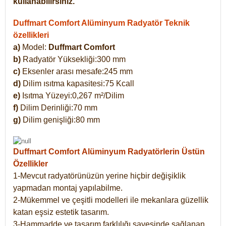
kullanabilirsiniz.
Duffmart Comfort Alüminyum Radyatör Teknik
özellikleri
a)
Model:
Duffmart Comfort
b)
Radyatör Yüksekliği:300 mm
c)
Eksenler arası mesafe:245 mm
d)
Dilim ısıtma kapasitesi:75 Kcall
e)
Isıtma Yüzeyi:0,267 m²/Dilim
f)
Dilim Derinliği:70 mm
g)
Dilim genişliği:80 mm
Duffmart Comfort
Alüminyum Radyatörlerin Üstün
Özellikler
1-Mevcut radyatörünüzün yerine hiçbir değişiklik
yapmadan montaj yapılabilme.
2-Mükemmel ve çeşitli modelleri ile mekanlara güzellik
katan eşsiz estetik tasarım.
3-Hammadde ve tasarım farklılığı sayesinde sağlanan