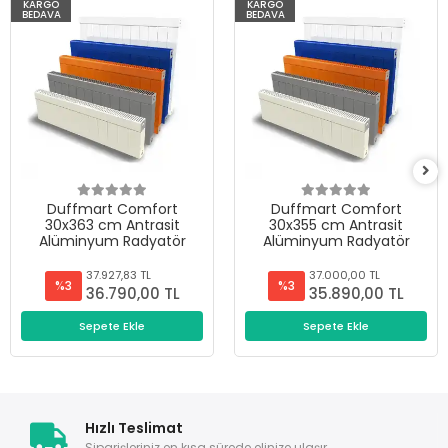
KARGO
KARGO
BEDAVA
BEDAVA
Duffmart Comfort
Duffmart Comfort
30x363 cm Antrasit
30x355 cm Antrasit
Alüminyum Radyatör
Alüminyum Radyatör
37.927,83 TL
37.000,00 TL
%3
%3
36.790,00 TL
35.890,00 TL
Sepete Ekle
Sepete Ekle
Hızlı Teslimat
Siparişleriniz en kısa sürede elinize ulaşır.