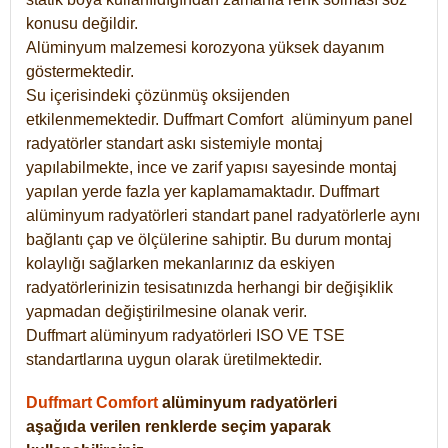
konusu değildir.
Alüminyum malzemesi korozyona yüksek dayanım
göstermektedir.
Su içerisindeki çözünmüş oksijenden
etkilenmemektedir. Duffmart
Comfort
alüminyum panel
radyatörler standart askı sistemiyle montaj
yapılabilmekte, ince ve zarif yapısı sayesinde montaj
yapılan yerde fazla yer kaplamamaktadır. Duffmart
alüminyum radyatörleri standart panel radyatörlerle aynı
bağlantı çap ve ölçülerine sahiptir. Bu durum montaj
kolaylığı sağlarken mekanlarınız da eskiyen
radyatörlerinizin tesisatınızda herhangi bir değişiklik
yapmadan değiştirilmesine olanak verir.
Duffmart alüminyum radyatörleri ISO VE TSE
standartlarına uygun olarak üretilmektedir.
Duffmart Comfort
alüminyum radyatörleri
aşağıda verilen renklerde seçim yaparak