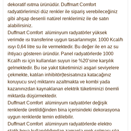
dekoratif ısıtma ürünüdür.
Duffmart Comfort
radyatörlerimizi düz renkler ile sipariş verebileceğiniz
gibi ahşap desenli natürel renklerimiz ile de satın
alabilirsiniz.
Duffmart Comfort alüminyum radyatörler yüksek
verimde ısı transferine uygun tasarlanmıştır. 1000 Kcal/h
ısıyı 0,64 litre su ile vermektedir. Bu değer ile en az su
ihtiyacı gösteren üründür. Panel radyatörlerde 1000
Kcal/h ısı için kullanılan suyun ise %20’sine karşılık
gelmektedir. Bu ise yakıt tüketiminizi asgari seviyelere
çekmekte, katılan inhibitör(tesisatınıza katacağınız
koruyucu sıvı) miktarını azaltmakta ve kombi yada
kazanınızdan kaynaklanan elektrik tüketiminizi önemli
miktarda düşürmektedir.
Duffmart Comfort alüminyum radyatörler değişik
renklerde üretildiğinden bina içerisindeki dekorasyona
uygun renklerde temin edilebilir.
Duffmart
Comfort
alüminyum radyatörlerde elektro
statik boya kullanıldığından zamanla renk solması söz