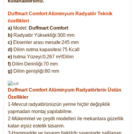
kullanabilirsiniz.
Duffmart Comfort Alüminyum Radyatör Teknik
özellikleri
a)
Model:
Duffmart Comfort
b)
Radyatör Yüksekliği:300 mm
c)
Eksenler arası mesafe:245 mm
d)
Dilim ısıtma kapasitesi:75 Kcall
e)
Isıtma Yüzeyi:0,267 m²/Dilim
f)
Dilim Derinliği:70 mm
g)
Dilim genişliği:80 mm
Duffmart Comfort
Alüminyum Radyatörlerin Üstün
Özellikler
1-Mevcut radyatörünüzün yerine hiçbir değişiklik
yapmadan montaj yapılabilme.
2-Mükemmel ve çeşitli modelleri ile mekanlara güzellik
katan eşsiz estetik tasarım.
3-Hammadde ve tasarım farklılığı sayesinde sağlanan