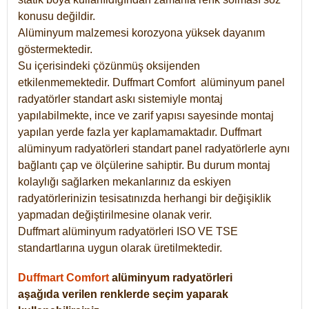
konusu değildir.
Alüminyum malzemesi korozyona yüksek dayanım
göstermektedir.
Su içerisindeki çözünmüş oksijenden
etkilenmemektedir. Duffmart
Comfort
alüminyum panel
radyatörler standart askı sistemiyle montaj
yapılabilmekte, ince ve zarif yapısı sayesinde montaj
yapılan yerde fazla yer kaplamamaktadır. Duffmart
alüminyum radyatörleri standart panel radyatörlerle aynı
bağlantı çap ve ölçülerine sahiptir. Bu durum montaj
kolaylığı sağlarken mekanlarınız da eskiyen
radyatörlerinizin tesisatınızda herhangi bir değişiklik
yapmadan değiştirilmesine olanak verir.
Duffmart alüminyum radyatörleri ISO VE TSE
standartlarına uygun olarak üretilmektedir.
Duffmart Comfort
alüminyum radyatörleri
aşağıda verilen renklerde seçim yaparak