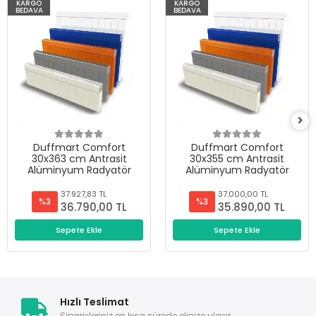
KARGO
KARGO
BEDAVA
BEDAVA
Duffmart Comfort
Duffmart Comfort
30x363 cm Antrasit
30x355 cm Antrasit
Alüminyum Radyatör
Alüminyum Radyatör
37.927,83 TL
37.000,00 TL
%3
%3
36.790,00 TL
35.890,00 TL
Sepete Ekle
Sepete Ekle
Hızlı Teslimat
Siparişleriniz en kısa sürede elinize ulaşır.