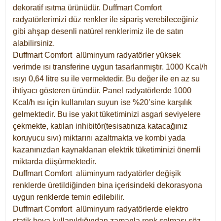
dekoratif ısıtma ürünüdür.
Duffmart Comfort
radyatörlerimizi düz renkler ile sipariş verebileceğiniz
gibi ahşap desenli natürel renklerimiz ile de satın
alabilirsiniz.
Duffmart Comfort alüminyum radyatörler yüksek
verimde ısı transferine uygun tasarlanmıştır. 1000 Kcal/h
ısıyı 0,64 litre su ile vermektedir. Bu değer ile en az su
ihtiyacı gösteren üründür. Panel radyatörlerde 1000
Kcal/h ısı için kullanılan suyun ise %20’sine karşılık
gelmektedir. Bu ise yakıt tüketiminizi asgari seviyelere
çekmekte, katılan inhibitör(tesisatınıza katacağınız
koruyucu sıvı) miktarını azaltmakta ve kombi yada
kazanınızdan kaynaklanan elektrik tüketiminizi önemli
miktarda düşürmektedir.
Duffmart Comfort alüminyum radyatörler değişik
renklerde üretildiğinden bina içerisindeki dekorasyona
uygun renklerde temin edilebilir.
Duffmart
Comfort
alüminyum radyatörlerde elektro
statik boya kullanıldığından zamanla renk solması söz