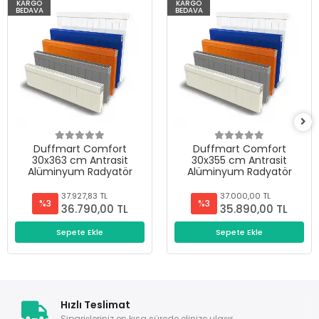
KARGO
KARGO
BEDAVA
BEDAVA
Duffmart Comfort
Duffmart Comfort
30x363 cm Antrasit
30x355 cm Antrasit
Alüminyum Radyatör
Alüminyum Radyatör
37.927,83 TL
37.000,00 TL
%3
%3
36.790,00 TL
35.890,00 TL
Sepete Ekle
Sepete Ekle
Hızlı Teslimat
Siparişleriniz en kısa sürede elinize ulaşır.