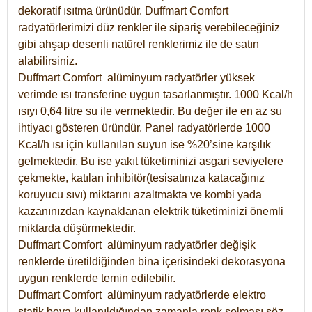
dekoratif ısıtma ürünüdür.
Duffmart Comfort
radyatörlerimizi düz renkler ile sipariş verebileceğiniz
gibi ahşap desenli natürel renklerimiz ile de satın
alabilirsiniz.
Duffmart Comfort alüminyum radyatörler yüksek
verimde ısı transferine uygun tasarlanmıştır. 1000 Kcal/h
ısıyı 0,64 litre su ile vermektedir. Bu değer ile en az su
ihtiyacı gösteren üründür. Panel radyatörlerde 1000
Kcal/h ısı için kullanılan suyun ise %20’sine karşılık
gelmektedir. Bu ise yakıt tüketiminizi asgari seviyelere
çekmekte, katılan inhibitör(tesisatınıza katacağınız
koruyucu sıvı) miktarını azaltmakta ve kombi yada
kazanınızdan kaynaklanan elektrik tüketiminizi önemli
miktarda düşürmektedir.
Duffmart Comfort alüminyum radyatörler değişik
renklerde üretildiğinden bina içerisindeki dekorasyona
uygun renklerde temin edilebilir.
Duffmart
Comfort
alüminyum radyatörlerde elektro
statik boya kullanıldığından zamanla renk solması söz