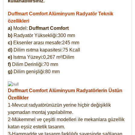
kullanabilirsiniz.
Duffmart Comfort Alüminyum Radyatör Teknik
özellikleri
a)
Model:
Duffmart Comfort
b)
Radyatör Yüksekliği:300 mm
c)
Eksenler arası mesafe:245 mm
d)
Dilim ısıtma kapasitesi:75 Kcall
e)
Isıtma Yüzeyi:0,267 m²/Dilim
f)
Dilim Derinliği:70 mm
g)
Dilim genişliği:80 mm
Duffmart Comfort
Alüminyum Radyatörlerin Üstün
Özellikler
1-Mevcut radyatörünüzün yerine hiçbir değişiklik
yapmadan montaj yapılabilme.
2-Mükemmel ve çeşitli modelleri ile mekanlara güzellik
katan eşsiz estetik tasarım.
3-Hammadde ve tasarım farklılığı sayesinde sağlanan