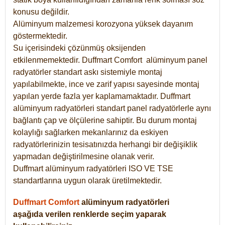
konusu değildir.
Alüminyum malzemesi korozyona yüksek dayanım
göstermektedir.
Su içerisindeki çözünmüş oksijenden
etkilenmemektedir. Duffmart
Comfort
alüminyum panel
radyatörler standart askı sistemiyle montaj
yapılabilmekte, ince ve zarif yapısı sayesinde montaj
yapılan yerde fazla yer kaplamamaktadır. Duffmart
alüminyum radyatörleri standart panel radyatörlerle aynı
bağlantı çap ve ölçülerine sahiptir. Bu durum montaj
kolaylığı sağlarken mekanlarınız da eskiyen
radyatörlerinizin tesisatınızda herhangi bir değişiklik
yapmadan değiştirilmesine olanak verir.
Duffmart alüminyum radyatörleri ISO VE TSE
standartlarına uygun olarak üretilmektedir.
Duffmart Comfort
alüminyum radyatörleri
aşağıda verilen renklerde seçim yaparak