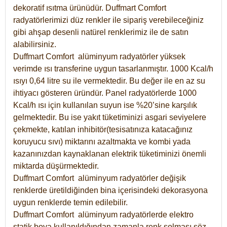
dekoratif ısıtma ürünüdür.
Duffmart Comfort
radyatörlerimizi düz renkler ile sipariş verebileceğiniz
gibi ahşap desenli natürel renklerimiz ile de satın
alabilirsiniz.
Duffmart Comfort alüminyum radyatörler yüksek
verimde ısı transferine uygun tasarlanmıştır. 1000 Kcal/h
ısıyı 0,64 litre su ile vermektedir. Bu değer ile en az su
ihtiyacı gösteren üründür. Panel radyatörlerde 1000
Kcal/h ısı için kullanılan suyun ise %20’sine karşılık
gelmektedir. Bu ise yakıt tüketiminizi asgari seviyelere
çekmekte, katılan inhibitör(tesisatınıza katacağınız
koruyucu sıvı) miktarını azaltmakta ve kombi yada
kazanınızdan kaynaklanan elektrik tüketiminizi önemli
miktarda düşürmektedir.
Duffmart Comfort alüminyum radyatörler değişik
renklerde üretildiğinden bina içerisindeki dekorasyona
uygun renklerde temin edilebilir.
Duffmart
Comfort
alüminyum radyatörlerde elektro
statik boya kullanıldığından zamanla renk solması söz