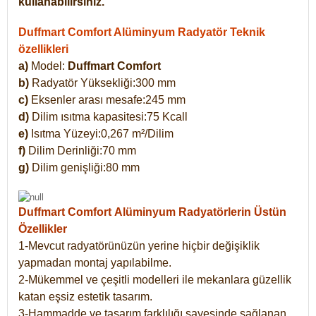
kullanabilirsiniz.
Duffmart Comfort Alüminyum Radyatör Teknik
özellikleri
a)
Model:
Duffmart Comfort
b)
Radyatör Yüksekliği:300 mm
c)
Eksenler arası mesafe:245 mm
d)
Dilim ısıtma kapasitesi:75 Kcall
e)
Isıtma Yüzeyi:0,267 m²/Dilim
f)
Dilim Derinliği:70 mm
g)
Dilim genişliği:80 mm
Duffmart Comfort
Alüminyum Radyatörlerin Üstün
Özellikler
1-Mevcut radyatörünüzün yerine hiçbir değişiklik
yapmadan montaj yapılabilme.
2-Mükemmel ve çeşitli modelleri ile mekanlara güzellik
katan eşsiz estetik tasarım.
3-Hammadde ve tasarım farklılığı sayesinde sağlanan