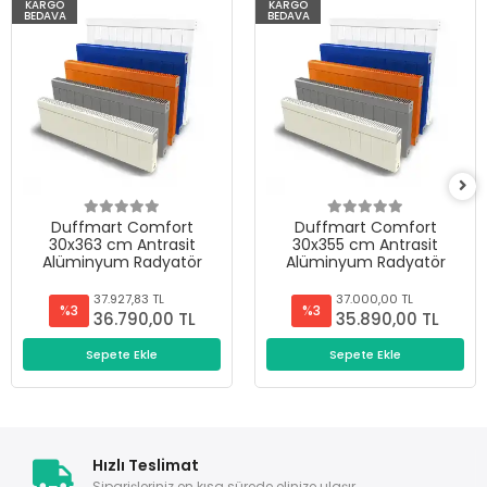
KARGO
KARGO
BEDAVA
BEDAVA
Duffmart Comfort
Duffmart Comfort
30x363 cm Antrasit
30x355 cm Antrasit
Alüminyum Radyatör
Alüminyum Radyatör
37.927,83 TL
37.000,00 TL
%3
%3
36.790,00 TL
35.890,00 TL
Sepete Ekle
Sepete Ekle
Hızlı Teslimat
Siparişleriniz en kısa sürede elinize ulaşır.