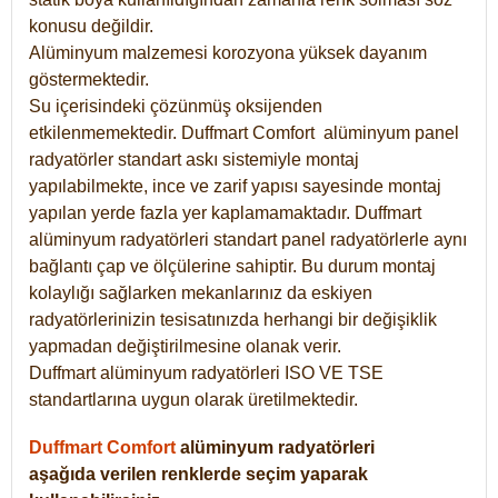
konusu değildir.
Alüminyum malzemesi korozyona yüksek dayanım
göstermektedir.
Su içerisindeki çözünmüş oksijenden
etkilenmemektedir. Duffmart
Comfort
alüminyum panel
radyatörler standart askı sistemiyle montaj
yapılabilmekte, ince ve zarif yapısı sayesinde montaj
yapılan yerde fazla yer kaplamamaktadır. Duffmart
alüminyum radyatörleri standart panel radyatörlerle aynı
bağlantı çap ve ölçülerine sahiptir. Bu durum montaj
kolaylığı sağlarken mekanlarınız da eskiyen
radyatörlerinizin tesisatınızda herhangi bir değişiklik
yapmadan değiştirilmesine olanak verir.
Duffmart alüminyum radyatörleri ISO VE TSE
standartlarına uygun olarak üretilmektedir.
Duffmart Comfort
alüminyum radyatörleri
aşağıda verilen renklerde seçim yaparak