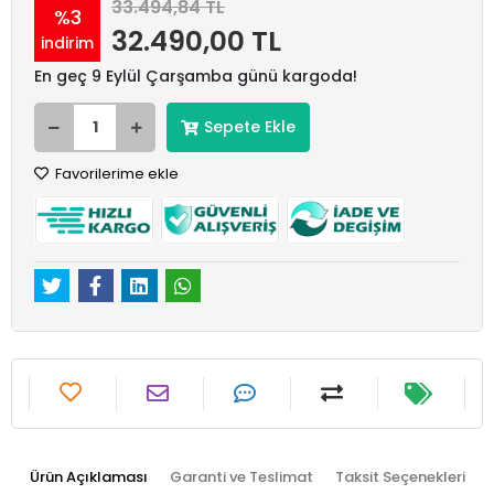
33.494,84 TL
%3
32.490,00 TL
indirim
En geç 9 Eylül Çarşamba günü kargoda!
Sepete Ekle
Favorilerime ekle
Ürün Açıklaması
Garanti ve Teslimat
Taksit Seçenekleri