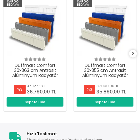
KARGO
KARGO
BEDAVA
BEDAVA
Duffmart Comfort
Duffmart Comfort
30x363 cm Antrasit
30x355 cm Antrasit
Alüminyum Radyatör
Alüminyum Radyatör
37.927,83 TL
37.000,00 TL
%3
%3
36.790,00 TL
35.890,00 TL
Sepete Ekle
Sepete Ekle
Hızlı Teslimat
Siparişleriniz en kısa sürede elinize ulaşır.