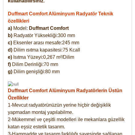
kullanabilirsiniz.
Duffmart Comfort Alüminyum Radyatör Teknik
özellikleri
a)
Model:
Duffmart Comfort
b)
Radyatör Yüksekliği:300 mm
c)
Eksenler arası mesafe:245 mm
d)
Dilim ısıtma kapasitesi:75 Kcall
e)
Isıtma Yüzeyi:0,267 m²/Dilim
f)
Dilim Derinliği:70 mm
g)
Dilim genişliği:80 mm
Duffmart Comfort
Alüminyum Radyatörlerin Üstün
Özellikler
1-Mevcut radyatörünüzün yerine hiçbir değişiklik
yapmadan montaj yapılabilme.
2-Mükemmel ve çeşitli modelleri ile mekanlara güzellik
katan eşsiz estetik tasarım.
3-Hammadde ve tasarım farklılığı sayesinde sağlanan