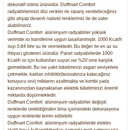
dekoratif ısıtma ürünüdür.
Duffmart Comfort
radyatörlerimizi düz renkler ile sipariş verebileceğiniz
gibi ahşap desenli natürel renklerimiz ile de satın
alabilirsiniz.
Duffmart Comfort alüminyum radyatörler yüksek
verimde ısı transferine uygun tasarlanmıştır. 1000 Kcal/h
ısıyı 0,64 litre su ile vermektedir. Bu değer ile en az su
ihtiyacı gösteren üründür. Panel radyatörlerde 1000
Kcal/h ısı için kullanılan suyun ise %20’sine karşılık
gelmektedir. Bu ise yakıt tüketiminizi asgari seviyelere
çekmekte, katılan inhibitör(tesisatınıza katacağınız
koruyucu sıvı) miktarını azaltmakta ve kombi yada
kazanınızdan kaynaklanan elektrik tüketiminizi önemli
miktarda düşürmektedir.
Duffmart Comfort alüminyum radyatörler değişik
renklerde üretildiğinden bina içerisindeki dekorasyona
uygun renklerde temin edilebilir.
Duffmart
Comfort
alüminyum radyatörlerde elektro
statik boya kullanıldığından zamanla renk solması söz