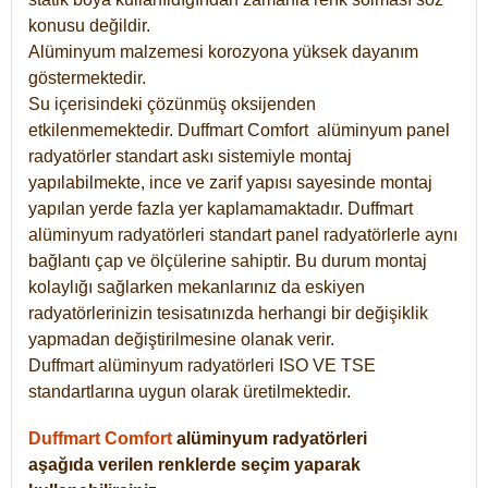
konusu değildir.
Alüminyum malzemesi korozyona yüksek dayanım
göstermektedir.
Su içerisindeki çözünmüş oksijenden
etkilenmemektedir. Duffmart
Comfort
alüminyum panel
radyatörler standart askı sistemiyle montaj
yapılabilmekte, ince ve zarif yapısı sayesinde montaj
yapılan yerde fazla yer kaplamamaktadır. Duffmart
alüminyum radyatörleri standart panel radyatörlerle aynı
bağlantı çap ve ölçülerine sahiptir. Bu durum montaj
kolaylığı sağlarken mekanlarınız da eskiyen
radyatörlerinizin tesisatınızda herhangi bir değişiklik
yapmadan değiştirilmesine olanak verir.
Duffmart alüminyum radyatörleri ISO VE TSE
standartlarına uygun olarak üretilmektedir.
Duffmart Comfort
alüminyum radyatörleri
aşağıda verilen renklerde seçim yaparak