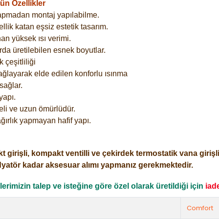
n Özellikler
yapmadan montaj yapılabilme.
lik katan eşsiz estetik tasarım.
an yüksek ısı verimi.
rda üretilebilen esnek boyutlar.
çeşitliliği
ağlayarak elde edilen konforlu ısınma
sağlar.
yapı.
eli ve uzun ömürlüdür.
ğırlık yapmayan hafif yapı.
işli, kompakt ventilli ve çekirdek termostatik vana girişli o
dyatör kadar aksesuar alımı yapmanız gerekmektedir.
rimizin talep ve isteğine göre özel olarak üretildiği için
iad
Comfort