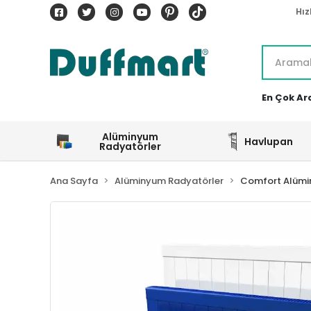
Hız
En Çok Ar
Alüminyum
Havlupan
Radyatörler
Ana Sayfa
Alüminyum Radyatörler
Comfort Alümi