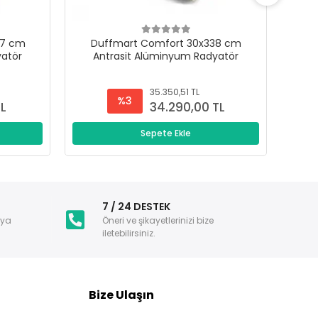
47 cm
Duffmart Comfort 30x338 cm
D
yatör
Antrasit Alüminyum Radyatör
A
35.350,51 TL
%3
TL
34.290,00 TL
Sepete Ekle
i
7 / 24 DESTEK
nya
Öneri ve şikayetlerinizi bize
iletebilirsiniz.
Bize Ulaşın