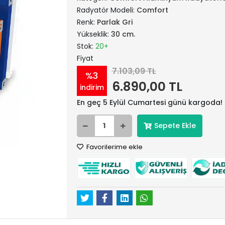
Radyatör Modeli:
Comfort
Renk:
Parlak Gri
Yükseklik:
30 cm.
Stok:
20+
Fiyat
7.103,09 TL
%3
6.890,00 TL
indirim
En geç 5 Eylül Cumartesi günü kargoda!
Sepete Ekle
Favorilerime ekle