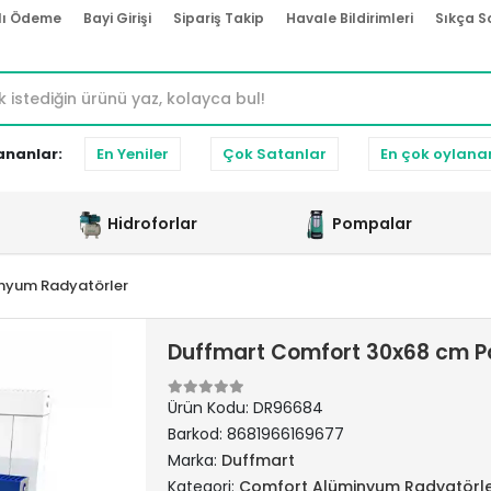
lı Ödeme
Bayi Girişi
Sipariş Takip
Havale Bildirimleri
Sıkça S
ananlar:
En Yeniler
Çok Satanlar
En çok oylana
Hidroforlar
Pompalar
nyum Radyatörler
Duffmart Comfort 30x68 cm P
Ürün Kodu:
DR96684
Barkod:
8681966169677
Marka:
Duffmart
Kategori:
Comfort Alüminyum Radyatörl