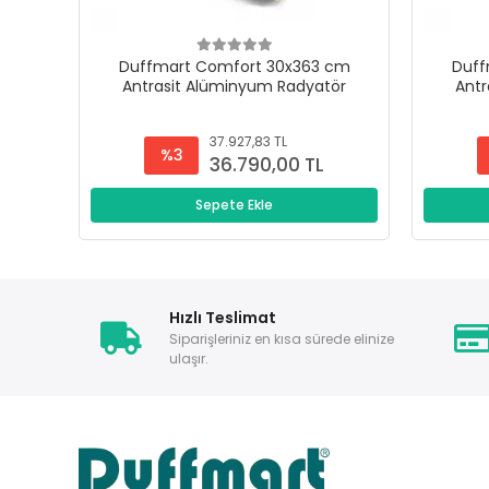
Duffmart Comfort 30x363 cm
Duff
Antrasit Alüminyum Radyatör
Antr
37.927,83 TL
%3
36.790,00 TL
Sepete Ekle
Hızlı Teslimat
Siparişleriniz en kısa sürede elinize
ulaşır.