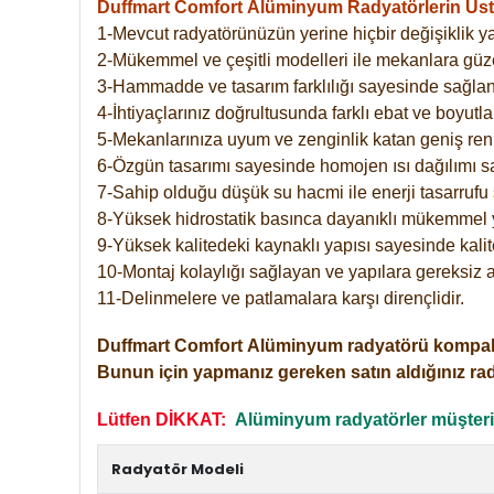
Duffmart Comfort
Alüminyum Radyatörlerin Üstü
1-Mevcut radyatörünüzün yerine hiçbir değişiklik 
2-Mükemmel ve çeşitli modelleri ile mekanlara güzel
3-Hammadde ve tasarım farklılığı sayesinde sağlan
4-İhtiyaçlarınız doğrultusunda farklı ebat ve boyutla
5-Mekanlarınıza uyum ve zenginlik katan geniş renk 
6-Özgün tasarımı sayesinde homojen ısı dağılımı s
7-Sahip olduğu düşük su hacmi ile enerji tasarrufu 
8-Yüksek hidrostatik basınca dayanıklı mükemmel 
9-Yüksek kalitedeki kaynaklı yapısı sayesinde kalit
10-Montaj kolaylığı sağlayan ve yapılara gereksiz a
11-Delinmelere ve patlamalara karşı dirençlidir.
Duffmart
Comfort
Alüminyum radyatörü kompakt gir
Bunun için yapmanız gereken satın aldığınız ra
Lütfen DİKKAT:
Alüminyum radyatörler müşterile
Radyatör Modeli