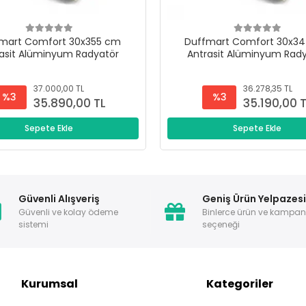
mart Comfort 30x355 cm
Duffmart Comfort 30x3
asit Alüminyum Radyatör
Antrasit Alüminyum Rad
37.000,00 TL
36.278,35 TL
%3
%3
35.890,00 TL
35.190,00 
Sepete Ekle
Sepete Ekle
Güvenli Alışveriş
Geniş Ürün Yelpazes
Güvenli ve kolay ödeme
Binlerce ürün ve kampa
sistemi
seçeneği
Kurumsal
Kategoriler