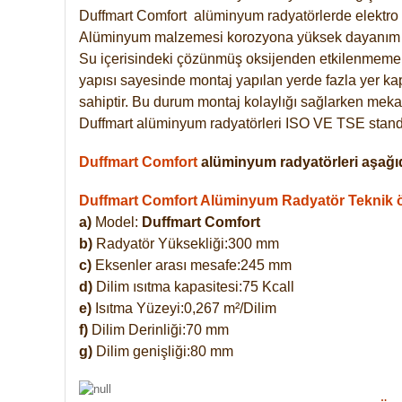
Duffmart
Comfort
alüminyum radyatörlerde elektro 
Alüminyum malzemesi korozyona yüksek dayanım 
Su içerisindeki çözünmüş oksijenden etkilenmemek
yapısı sayesinde montaj yapılan yerde fazla yer ka
sahiptir. Bu durum montaj kolaylığı sağlarken mekan
Duffmart alüminyum radyatörleri ISO VE TSE standar
Duffmart Comfort
alüminyum radyatörleri aşağıd
Duffmart Comfort Alüminyum Radyatör Teknik öz
a)
Model:
Duffmart Comfort
b)
Radyatör Yüksekliği:300 mm
c)
Eksenler arası mesafe:245 mm
d)
Dilim ısıtma kapasitesi:75 Kcall
e)
Isıtma Yüzeyi:0,267 m²/Dilim
f)
Dilim Derinliği:70 mm
g)
Dilim genişliği:80 mm