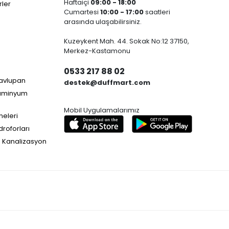
Haftaiçi
09:00 - 18:00
ler
Cumartesi
10:00 - 17:00
saatleri
arasında ulaşabilirsiniz.
Kuzeykent Mah. 44. Sokak No:12 37150,
Merkez-Kastamonu
0533 217 88 02
Havlupan
destek@duffmart.com
lüminyum
Mobil Uygulamalarımız
neleri
droforları
e Kanalizasyon