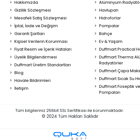
Hakkımızda
Alüminyum Radyatör
Gizlilik Sözleşmesi
Havlupan
Mesafeli Satış Sözleşmesi
Hidroforlar
İptal, İade ve Değişim
Pompalar
Garanti Şartları
Bahçe
Kişisel Verilerin Korunması
Ev & Yaşam
Fiyat Resim ve İçerik Hataları
Duffmart Practical 
Üyelik Bilgilendirmesi
Duffmart Therma A
Radyatörler
Duffmart Üretim Standartları
Duffmart Çapa Maki
Blog
Duffmart Sıcak Su Hi
Havale Bildirimleri
Duffmart Foseptik v
İletişim
Pompaları
Tüm bilgileriniz 256bit SSL Sertifikası ile korunmaktadır.
© 2024
Tüm Hakları Saklıdır