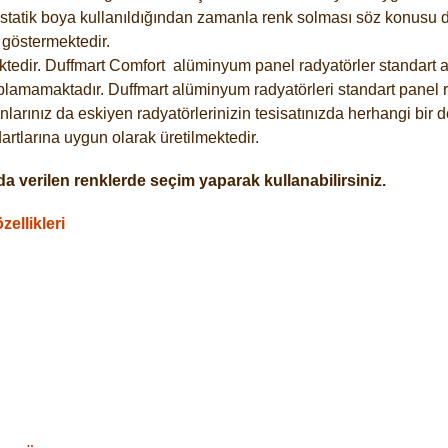
statik boya kullanıldığından zamanla renk solması söz konusu de
göstermektedir.
tedir. Duffmart
Comfort
alüminyum panel radyatörler standart as
plamamaktadır. Duffmart alüminyum radyatörleri standart panel ra
larınız da eskiyen radyatörlerinizin tesisatınızda herhangi bir d
tlarına uygun olarak üretilmektedir.
a verilen renklerde seçim yaparak kullanabilirsiniz.
ellikleri