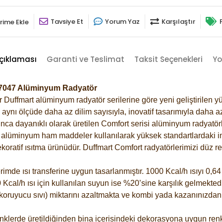
Tavsiye Et
Yorum Yaz
Karşılaştır
rime Ekle
çıklaması
Garanti ve Teslimat
Taksit Seçenekleri
Yo
i-7047 Alüminyum Radyatör
Duffmart alüminyum radyatör serilerine göre yeni geliştirilen yü
ynı ölçüde daha az dilim sayısıyla, inovatif tasarımıyla daha az
ca dayanıklı olarak üretilen Comfort serisi alüminyum radyatörle
alüminyum ham maddeler kullanılarak yüksek standartlardaki imal
koratif ısıtma ürünüdür.
Duffmart Comfort radyatörlerimizi düz re
de ısı transferine uygun tasarlanmıştır. 1000 Kcal/h ısıyı 0,64 l
Kcal/h ısı için kullanılan suyun ise %20’sine karşılık gelmektedir
z koruyucu sıvı) miktarını azaltmakta ve kombi yada kazanınızdan
klerde üretildiğinden bina içerisindeki dekorasyona uygun renkl