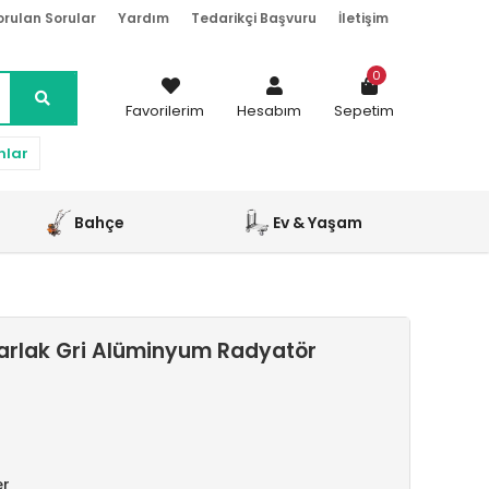
orulan Sorular
Yardım
Tedarikçi Başvuru
İletişim
0
Favorilerim
Hesabım
Sepetim
nlar
Bahçe
Ev & Yaşam
arlak Gri Alüminyum Radyatör
er