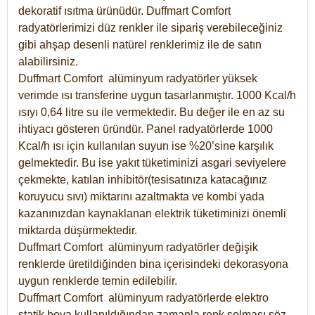
dekoratif ısıtma ürünüdür.
Duffmart Comfort
radyatörlerimizi düz renkler ile sipariş verebileceğiniz
gibi ahşap desenli natürel renklerimiz ile de satın
alabilirsiniz.
Duffmart Comfort alüminyum radyatörler yüksek
verimde ısı transferine uygun tasarlanmıştır. 1000 Kcal/h
ısıyı 0,64 litre su ile vermektedir. Bu değer ile en az su
ihtiyacı gösteren üründür. Panel radyatörlerde 1000
Kcal/h ısı için kullanılan suyun ise %20’sine karşılık
gelmektedir. Bu ise yakıt tüketiminizi asgari seviyelere
çekmekte, katılan inhibitör(tesisatınıza katacağınız
koruyucu sıvı) miktarını azaltmakta ve kombi yada
kazanınızdan kaynaklanan elektrik tüketiminizi önemli
miktarda düşürmektedir.
Duffmart Comfort alüminyum radyatörler değişik
renklerde üretildiğinden bina içerisindeki dekorasyona
uygun renklerde temin edilebilir.
Duffmart
Comfort
alüminyum radyatörlerde elektro
statik boya kullanıldığından zamanla renk solması söz