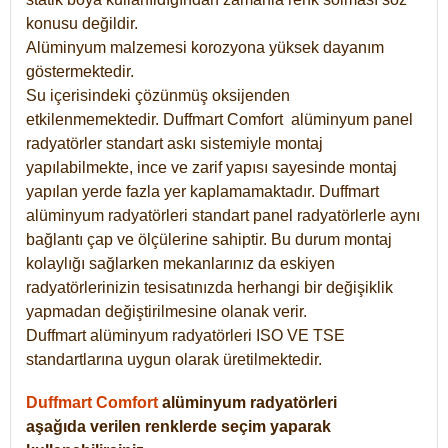
konusu değildir.
Alüminyum malzemesi korozyona yüksek dayanım
göstermektedir.
Su içerisindeki çözünmüş oksijenden
etkilenmemektedir. Duffmart
Comfort
alüminyum panel
radyatörler standart askı sistemiyle montaj
yapılabilmekte, ince ve zarif yapısı sayesinde montaj
yapılan yerde fazla yer kaplamamaktadır. Duffmart
alüminyum radyatörleri standart panel radyatörlerle aynı
bağlantı çap ve ölçülerine sahiptir. Bu durum montaj
kolaylığı sağlarken mekanlarınız da eskiyen
radyatörlerinizin tesisatınızda herhangi bir değişiklik
yapmadan değiştirilmesine olanak verir.
Duffmart alüminyum radyatörleri ISO VE TSE
standartlarına uygun olarak üretilmektedir.
Duffmart Comfort
alüminyum radyatörleri
aşağıda verilen renklerde seçim yaparak