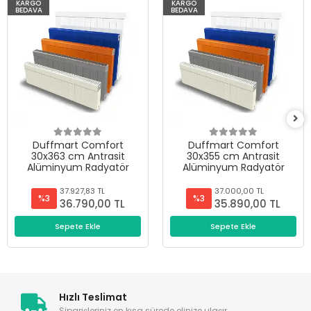
KARGO
KARGO
BEDAVA
BEDAVA
Duffmart Comfort
Duffmart Comfort
30x363 cm Antrasit
30x355 cm Antrasit
Alüminyum Radyatör
Alüminyum Radyatör
37.927,83 TL
37.000,00 TL
%3
%3
36.790,00 TL
35.890,00 TL
Sepete Ekle
Sepete Ekle
Hızlı Teslimat
Siparişleriniz en kısa sürede elinize ulaşır.