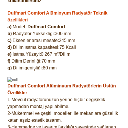
kullanabilirsiniz.
Duffmart Comfort Alüminyum Radyatör Teknik
özellikleri
a)
Model:
Duffmart Comfort
b)
Radyatör Yüksekliği:300 mm
c)
Eksenler arası mesafe:245 mm
d)
Dilim ısıtma kapasitesi:75 Kcall
e)
Isıtma Yüzeyi:0,267 m²/Dilim
f)
Dilim Derinliği:70 mm
g)
Dilim genişliği:80 mm
Duffmart Comfort
Alüminyum Radyatörlerin Üstün
Özellikler
1-Mevcut radyatörünüzün yerine hiçbir değişiklik
yapmadan montaj yapılabilme.
2-Mükemmel ve çeşitli modelleri ile mekanlara güzellik
katan eşsiz estetik tasarım.
3-Hammadde ve tasarım farklılığı sayesinde sağlanan