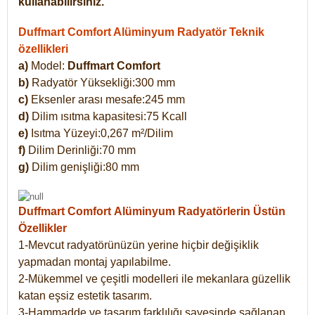
kullanabilirsiniz.
Duffmart Comfort Alüminyum Radyatör Teknik
özellikleri
a)
Model:
Duffmart Comfort
b)
Radyatör Yüksekliği:300 mm
c)
Eksenler arası mesafe:245 mm
d)
Dilim ısıtma kapasitesi:75 Kcall
e)
Isıtma Yüzeyi:0,267 m²/Dilim
f)
Dilim Derinliği:70 mm
g)
Dilim genişliği:80 mm
Duffmart Comfort
Alüminyum Radyatörlerin Üstün
Özellikler
1-Mevcut radyatörünüzün yerine hiçbir değişiklik
yapmadan montaj yapılabilme.
2-Mükemmel ve çeşitli modelleri ile mekanlara güzellik
katan eşsiz estetik tasarım.
3-Hammadde ve tasarım farklılığı sayesinde sağlanan