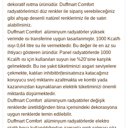
dekoratif ısıtma ürünüdür.
Duffmart Comfort
radyatörlerimizi düz renkler ile sipariş verebileceğiniz
gibi ahşap desenli natürel renklerimiz ile de satın
alabilirsiniz.
Duffmart Comfort alüminyum radyatörler yüksek
verimde ısı transferine uygun tasarlanmıştır. 1000 Kcal/h
ısıyı 0,64 litre su ile vermektedir. Bu değer ile en az su
ihtiyacı gösteren üründür. Panel radyatörlerde 1000
Kcal/h ısı için kullanılan suyun ise %20’sine karşılık
gelmektedir. Bu ise yakıt tüketiminizi asgari seviyelere
çekmekte, katılan inhibitör(tesisatınıza katacağınız
koruyucu sıvı) miktarını azaltmakta ve kombi yada
kazanınızdan kaynaklanan elektrik tüketiminizi önemli
miktarda düşürmektedir.
Duffmart Comfort alüminyum radyatörler değişik
renklerde üretildiğinden bina içerisindeki dekorasyona
uygun renklerde temin edilebilir.
Duffmart
Comfort
alüminyum radyatörlerde elektro
statik boya kullanıldığından zamanla renk solması söz