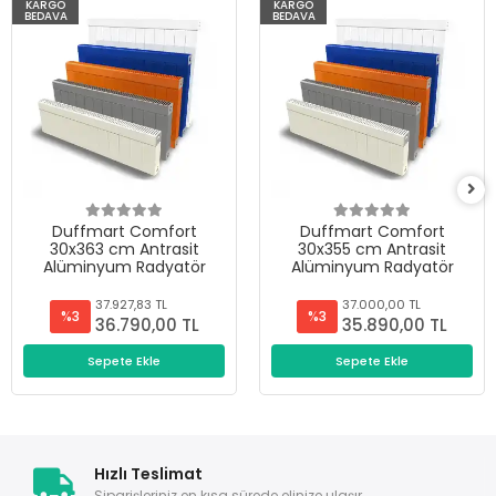
KARGO
KARGO
BEDAVA
BEDAVA
Duffmart Comfort
Duffmart Comfort
30x363 cm Antrasit
30x355 cm Antrasit
Alüminyum Radyatör
Alüminyum Radyatör
37.927,83 TL
37.000,00 TL
%3
%3
36.790,00 TL
35.890,00 TL
Sepete Ekle
Sepete Ekle
Hızlı Teslimat
Siparişleriniz en kısa sürede elinize ulaşır.