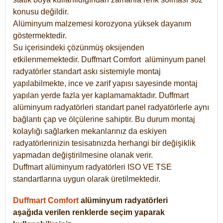
konusu değildir.
Alüminyum malzemesi korozyona yüksek dayanım
göstermektedir.
Su içerisindeki çözünmüş oksijenden
etkilenmemektedir. Duffmart
Comfort
alüminyum panel
radyatörler standart askı sistemiyle montaj
yapılabilmekte, ince ve zarif yapısı sayesinde montaj
yapılan yerde fazla yer kaplamamaktadır. Duffmart
alüminyum radyatörleri standart panel radyatörlerle aynı
bağlantı çap ve ölçülerine sahiptir. Bu durum montaj
kolaylığı sağlarken mekanlarınız da eskiyen
radyatörlerinizin tesisatınızda herhangi bir değişiklik
yapmadan değiştirilmesine olanak verir.
Duffmart alüminyum radyatörleri ISO VE TSE
standartlarına uygun olarak üretilmektedir.
Duffmart Comfort
alüminyum radyatörleri
aşağıda verilen renklerde seçim yaparak