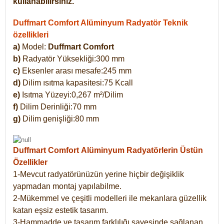
kullanabilirsiniz.
Duffmart Comfort Alüminyum Radyatör Teknik
özellikleri
a)
Model:
Duffmart Comfort
b)
Radyatör Yüksekliği:300 mm
c)
Eksenler arası mesafe:245 mm
d)
Dilim ısıtma kapasitesi:75 Kcall
e)
Isıtma Yüzeyi:0,267 m²/Dilim
f)
Dilim Derinliği:70 mm
g)
Dilim genişliği:80 mm
Duffmart Comfort
Alüminyum Radyatörlerin Üstün
Özellikler
1-Mevcut radyatörünüzün yerine hiçbir değişiklik
yapmadan montaj yapılabilme.
2-Mükemmel ve çeşitli modelleri ile mekanlara güzellik
katan eşsiz estetik tasarım.
3-Hammadde ve tasarım farklılığı sayesinde sağlanan