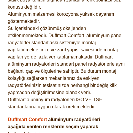
konusu değildir.
Alüminyum malzemesi korozyona yüksek dayanım
göstermektedir.
Su içerisindeki çözünmüş oksijenden
etkilenmemektedir. Duffmart
Comfort
alüminyum panel
radyatörler standart askı sistemiyle montaj
yapılabilmekte, ince ve zarif yapısı sayesinde montaj
yapılan yerde fazla yer kaplamamaktadır. Duffmart
alüminyum radyatörleri standart panel radyatörlerle aynı
bağlantı çap ve ölçülerine sahiptir. Bu durum montaj
kolaylığı sağlarken mekanlarınız da eskiyen
radyatörlerinizin tesisatınızda herhangi bir değişiklik
yapmadan değiştirilmesine olanak verir.
Duffmart alüminyum radyatörleri ISO VE TSE
standartlarına uygun olarak üretilmektedir.
Duffmart Comfort
alüminyum radyatörleri
aşağıda verilen renklerde seçim yaparak