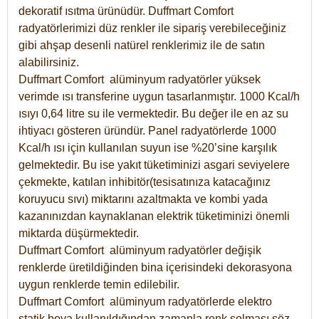
dekoratif ısıtma ürünüdür.
Duffmart Comfort
radyatörlerimizi düz renkler ile sipariş verebileceğiniz
gibi ahşap desenli natürel renklerimiz ile de satın
alabilirsiniz.
Duffmart Comfort alüminyum radyatörler yüksek
verimde ısı transferine uygun tasarlanmıştır. 1000 Kcal/h
ısıyı 0,64 litre su ile vermektedir. Bu değer ile en az su
ihtiyacı gösteren üründür. Panel radyatörlerde 1000
Kcal/h ısı için kullanılan suyun ise %20’sine karşılık
gelmektedir. Bu ise yakıt tüketiminizi asgari seviyelere
çekmekte, katılan inhibitör(tesisatınıza katacağınız
koruyucu sıvı) miktarını azaltmakta ve kombi yada
kazanınızdan kaynaklanan elektrik tüketiminizi önemli
miktarda düşürmektedir.
Duffmart Comfort alüminyum radyatörler değişik
renklerde üretildiğinden bina içerisindeki dekorasyona
uygun renklerde temin edilebilir.
Duffmart
Comfort
alüminyum radyatörlerde elektro
statik boya kullanıldığından zamanla renk solması söz