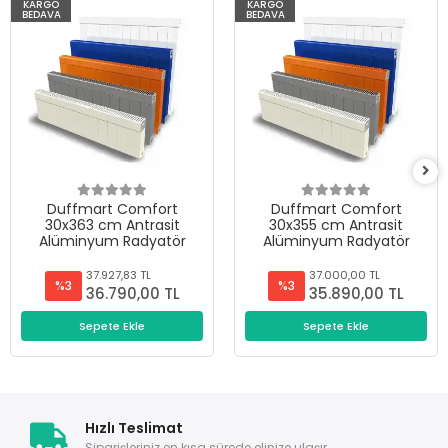
KARGO
KARGO
BEDAVA
BEDAVA
Duffmart Comfort
Duffmart Comfort
30x363 cm Antrasit
30x355 cm Antrasit
Alüminyum Radyatör
Alüminyum Radyatör
37.927,83 TL
37.000,00 TL
%3
%3
36.790,00 TL
35.890,00 TL
Sepete Ekle
Sepete Ekle
Hızlı Teslimat
Siparişleriniz en kısa sürede elinize ulaşır.