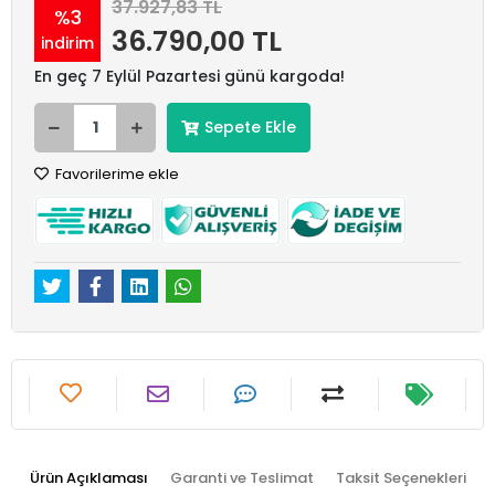
37.927,83 TL
%3
36.790,00 TL
indirim
En geç 7 Eylül Pazartesi günü kargoda!
Sepete Ekle
Favorilerime ekle
Ürün Açıklaması
Garanti ve Teslimat
Taksit Seçenekleri