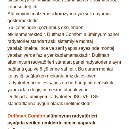
konusu değildir.
Alüminyum malzemesi korozyona yüksek dayanım
göstermektedir.
Su içerisindeki çözünmüş oksijenden
etkilenmemektedir. Duffmart
Comfort
alüminyum panel
radyatörler standart askı sistemiyle montaj
yapılabilmekte, ince ve zarif yapısı sayesinde montaj
yapılan yerde fazla yer kaplamamaktadır. Duffmart
alüminyum radyatörleri standart panel radyatörlerle aynı
bağlantı çap ve ölçülerine sahiptir. Bu durum montaj
kolaylığı sağlarken mekanlarınız da eskiyen
radyatörlerinizin tesisatınızda herhangi bir değişiklik
yapmadan değiştirilmesine olanak verir.
Duffmart alüminyum radyatörleri ISO VE TSE
standartlarına uygun olarak üretilmektedir.
Duffmart Comfort
alüminyum radyatörleri
aşağıda verilen renklerde seçim yaparak