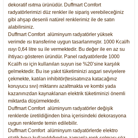
dekoratif ısıtma ürünüdür.
Duffmart Comfort
radyatörlerimizi düz renkler ile sipariş verebileceğiniz
gibi ahşap desenli natürel renklerimiz ile de satın
alabilirsiniz.
Duffmart Comfort alüminyum radyatörler yüksek
verimde ısı transferine uygun tasarlanmıştır. 1000 Kcal/h
ısıyı 0,64 litre su ile vermektedir. Bu değer ile en az su
ihtiyacı gösteren üründür. Panel radyatörlerde 1000
Kcal/h ısı için kullanılan suyun ise %20’sine karşılık
gelmektedir. Bu ise yakıt tüketiminizi asgari seviyelere
çekmekte, katılan inhibitör(tesisatınıza katacağınız
koruyucu sıvı) miktarını azaltmakta ve kombi yada
kazanınızdan kaynaklanan elektrik tüketiminizi önemli
miktarda düşürmektedir.
Duffmart Comfort alüminyum radyatörler değişik
renklerde üretildiğinden bina içerisindeki dekorasyona
uygun renklerde temin edilebilir.
Duffmart
Comfort
alüminyum radyatörlerde elektro
statik boya kullanıldığından zamanla renk solması söz