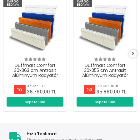
KARGO
KARGO
BEDAVA
BEDAVA
Duffmart Comfort
Duffmart Comfort
30x363 cm Antrasit
30x355 cm Antrasit
Alüminyum Radyatör
Alüminyum Radyatör
37.927,83 TL
37.000,00 TL
%3
%3
36.790,00 TL
35.890,00 TL
Sepete Ekle
Sepete Ekle
Hızlı Teslimat
Siparişleriniz en kısa sürede elinize ulaşır.