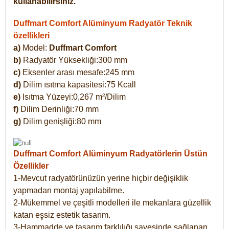
kullanabilirsiniz.
Duffmart Comfort Alüminyum Radyatör Teknik
özellikleri
a)
Model:
Duffmart Comfort
b)
Radyatör Yüksekliği:300 mm
c)
Eksenler arası mesafe:245 mm
d)
Dilim ısıtma kapasitesi:75 Kcall
e)
Isıtma Yüzeyi:0,267 m²/Dilim
f)
Dilim Derinliği:70 mm
g)
Dilim genişliği:80 mm
Duffmart Comfort
Alüminyum Radyatörlerin Üstün
Özellikler
1-Mevcut radyatörünüzün yerine hiçbir değişiklik
yapmadan montaj yapılabilme.
2-Mükemmel ve çeşitli modelleri ile mekanlara güzellik
katan eşsiz estetik tasarım.
3-Hammadde ve tasarım farklılığı sayesinde sağlanan