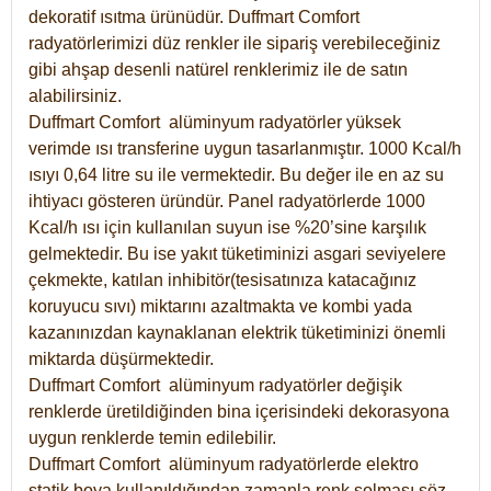
dekoratif ısıtma ürünüdür.
Duffmart Comfort
radyatörlerimizi düz renkler ile sipariş verebileceğiniz
gibi ahşap desenli natürel renklerimiz ile de satın
alabilirsiniz.
Duffmart Comfort alüminyum radyatörler yüksek
verimde ısı transferine uygun tasarlanmıştır. 1000 Kcal/h
ısıyı 0,64 litre su ile vermektedir. Bu değer ile en az su
ihtiyacı gösteren üründür. Panel radyatörlerde 1000
Kcal/h ısı için kullanılan suyun ise %20’sine karşılık
gelmektedir. Bu ise yakıt tüketiminizi asgari seviyelere
çekmekte, katılan inhibitör(tesisatınıza katacağınız
koruyucu sıvı) miktarını azaltmakta ve kombi yada
kazanınızdan kaynaklanan elektrik tüketiminizi önemli
miktarda düşürmektedir.
Duffmart Comfort alüminyum radyatörler değişik
renklerde üretildiğinden bina içerisindeki dekorasyona
uygun renklerde temin edilebilir.
Duffmart
Comfort
alüminyum radyatörlerde elektro
statik boya kullanıldığından zamanla renk solması söz