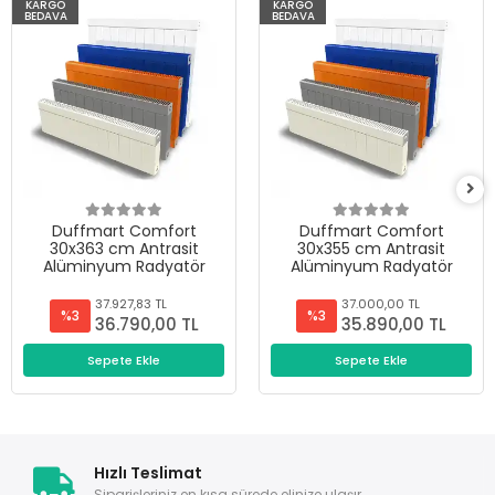
KARGO
KARGO
BEDAVA
BEDAVA
Duffmart Comfort
Duffmart Comfort
30x363 cm Antrasit
30x355 cm Antrasit
Alüminyum Radyatör
Alüminyum Radyatör
37.927,83 TL
37.000,00 TL
%3
%3
36.790,00 TL
35.890,00 TL
Sepete Ekle
Sepete Ekle
Hızlı Teslimat
Siparişleriniz en kısa sürede elinize ulaşır.