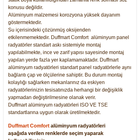
konusu değildir.
Alüminyum malzemesi korozyona yüksek dayanım
göstermektedir.
Su içerisindeki çözünmüş oksijenden
etkilenmemektedir. Duffmart
Comfort
alüminyum panel
radyatörler standart askı sistemiyle montaj
yapılabilmekte, ince ve zarif yapısı sayesinde montaj
yapılan yerde fazla yer kaplamamaktadır. Duffmart
alüminyum radyatörleri standart panel radyatörlerle aynı
bağlantı çap ve ölçülerine sahiptir. Bu durum montaj
kolaylığı sağlarken mekanlarınız da eskiyen
radyatörlerinizin tesisatınızda herhangi bir değişiklik
yapmadan değiştirilmesine olanak verir.
Duffmart alüminyum radyatörleri ISO VE TSE
standartlarına uygun olarak üretilmektedir.
Duffmart Comfort
alüminyum radyatörleri
aşağıda verilen renklerde seçim yaparak