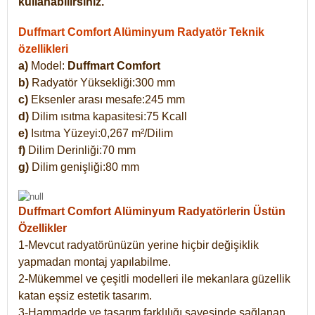
kullanabilirsiniz.
Duffmart Comfort Alüminyum Radyatör Teknik
özellikleri
a)
Model:
Duffmart Comfort
b)
Radyatör Yüksekliği:300 mm
c)
Eksenler arası mesafe:245 mm
d)
Dilim ısıtma kapasitesi:75 Kcall
e)
Isıtma Yüzeyi:0,267 m²/Dilim
f)
Dilim Derinliği:70 mm
g)
Dilim genişliği:80 mm
Duffmart Comfort
Alüminyum Radyatörlerin Üstün
Özellikler
1-Mevcut radyatörünüzün yerine hiçbir değişiklik
yapmadan montaj yapılabilme.
2-Mükemmel ve çeşitli modelleri ile mekanlara güzellik
katan eşsiz estetik tasarım.
3-Hammadde ve tasarım farklılığı sayesinde sağlanan