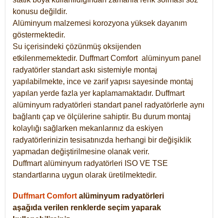
konusu değildir.
Alüminyum malzemesi korozyona yüksek dayanım
göstermektedir.
Su içerisindeki çözünmüş oksijenden
etkilenmemektedir. Duffmart
Comfort
alüminyum panel
radyatörler standart askı sistemiyle montaj
yapılabilmekte, ince ve zarif yapısı sayesinde montaj
yapılan yerde fazla yer kaplamamaktadır. Duffmart
alüminyum radyatörleri standart panel radyatörlerle aynı
bağlantı çap ve ölçülerine sahiptir. Bu durum montaj
kolaylığı sağlarken mekanlarınız da eskiyen
radyatörlerinizin tesisatınızda herhangi bir değişiklik
yapmadan değiştirilmesine olanak verir.
Duffmart alüminyum radyatörleri ISO VE TSE
standartlarına uygun olarak üretilmektedir.
Duffmart Comfort
alüminyum radyatörleri
aşağıda verilen renklerde seçim yaparak