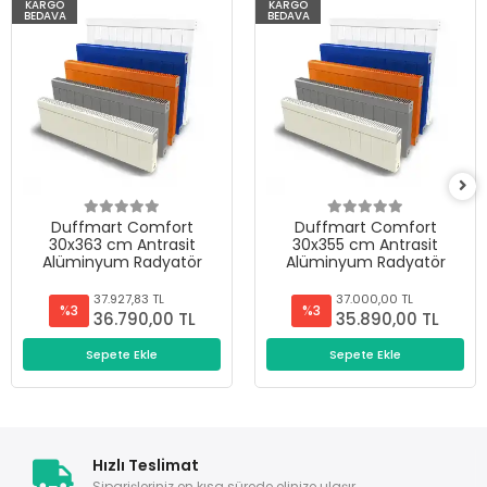
KARGO
KARGO
BEDAVA
BEDAVA
Duffmart Comfort
Duffmart Comfort
30x363 cm Antrasit
30x355 cm Antrasit
Alüminyum Radyatör
Alüminyum Radyatör
37.927,83 TL
37.000,00 TL
%3
%3
36.790,00 TL
35.890,00 TL
Sepete Ekle
Sepete Ekle
Hızlı Teslimat
Siparişleriniz en kısa sürede elinize ulaşır.