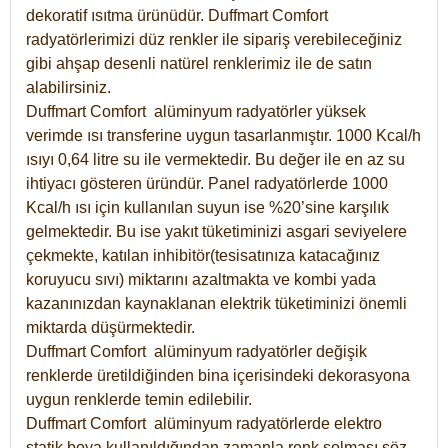
dekoratif ısıtma ürünüdür.
Duffmart Comfort
radyatörlerimizi düz renkler ile sipariş verebileceğiniz
gibi ahşap desenli natürel renklerimiz ile de satın
alabilirsiniz.
Duffmart Comfort alüminyum radyatörler yüksek
verimde ısı transferine uygun tasarlanmıştır. 1000 Kcal/h
ısıyı 0,64 litre su ile vermektedir. Bu değer ile en az su
ihtiyacı gösteren üründür. Panel radyatörlerde 1000
Kcal/h ısı için kullanılan suyun ise %20’sine karşılık
gelmektedir. Bu ise yakıt tüketiminizi asgari seviyelere
çekmekte, katılan inhibitör(tesisatınıza katacağınız
koruyucu sıvı) miktarını azaltmakta ve kombi yada
kazanınızdan kaynaklanan elektrik tüketiminizi önemli
miktarda düşürmektedir.
Duffmart Comfort alüminyum radyatörler değişik
renklerde üretildiğinden bina içerisindeki dekorasyona
uygun renklerde temin edilebilir.
Duffmart
Comfort
alüminyum radyatörlerde elektro
statik boya kullanıldığından zamanla renk solması söz