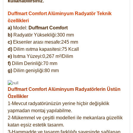
kullanabilirsiniz.
Duffmart Comfort Alüminyum Radyatör Teknik
özellikleri
a)
Model:
Duffmart Comfort
b)
Radyatör Yüksekliği:300 mm
c)
Eksenler arası mesafe:245 mm
d)
Dilim ısıtma kapasitesi:75 Kcall
e)
Isıtma Yüzeyi:0,267 m²/Dilim
f)
Dilim Derinliği:70 mm
g)
Dilim genişliği:80 mm
Duffmart Comfort
Alüminyum Radyatörlerin Üstün
Özellikler
1-Mevcut radyatörünüzün yerine hiçbir değişiklik
yapmadan montaj yapılabilme.
2-Mükemmel ve çeşitli modelleri ile mekanlara güzellik
katan eşsiz estetik tasarım.
3-Hammadde ve tasarım farklılığı sayesinde sağlanan