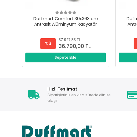
Duffmart Comfort 30x363 cm
Duff
Antrasit Alüminyum Radyatör
Antr
37.927,83 TL
%3
36.790,00 TL
Sepete Ekle
Hızlı Teslimat
Siparişleriniz en kısa sürede elinize
ulaşır.