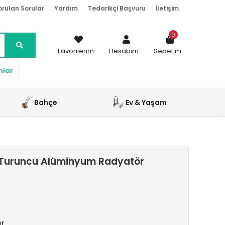
orulan Sorular
Yardım
Tedarikçi Başvuru
İletişim
0
Favorilerim
Hesabım
Sepetim
nlar
Bahçe
Ev & Yaşam
 Turuncu Alüminyum Radyatör
er