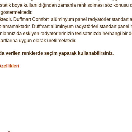
statik boya kullanıldığından zamanla renk solması söz konusu de
göstermektedir.
tedir. Duffmart
Comfort
alüminyum panel radyatörler standart as
plamamaktadır. Duffmart alüminyum radyatörleri standart panel ra
larınız da eskiyen radyatörlerinizin tesisatınızda herhangi bir d
tlarına uygun olarak üretilmektedir.
a verilen renklerde seçim yaparak kullanabilirsiniz.
ellikleri