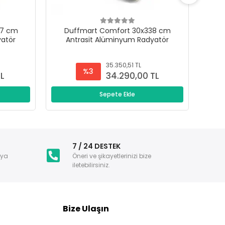
47 cm
Duffmart Comfort 30x338 cm
D
yatör
Antrasit Alüminyum Radyatör
A
35.350,51 TL
%3
TL
34.290,00 TL
Sepete Ekle
i
7 / 24 DESTEK
nya
Öneri ve şikayetlerinizi bize
iletebilirsiniz.
Bize Ulaşın