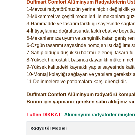
Duffmart Comfort
Alüminyum Radyatörlerin Üstü
1-Mevcut radyatörünüzün yerine hiçbir değişiklik 
2-Mükemmel ve çeşitli modelleri ile mekanlara güzel
3-Hammadde ve tasarım farklılığı sayesinde sağlan
4-İhtiyaçlarınız doğrultusunda farklı ebat ve boyutla
5-Mekanlarınıza uyum ve zenginlik katan geniş renk 
6-Özgün tasarımı sayesinde homojen ısı dağılımı s
7-Sahip olduğu düşük su hacmi ile enerji tasarrufu 
8-Yüksek hidrostatik basınca dayanıklı mükemmel 
9-Yüksek kalitedeki kaynaklı yapısı sayesinde kalit
10-Montaj kolaylığı sağlayan ve yapılara gereksiz a
11-Delinmelere ve patlamalara karşı dirençlidir.
Duffmart
Comfort
Alüminyum radyatörü kompakt gir
Bunun için yapmanız gereken satın aldığınız ra
Lütfen DİKKAT:
Alüminyum radyatörler müşterile
Radyatör Modeli