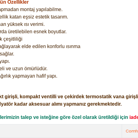
n Özellikler
yapmadan montaj yapılabilme.
lik katan eşsiz estetik tasarım.
an yüksek ısı verimi.
rda üretilebilen esnek boyutlar.
çeşitliliği
ağlayarak elde edilen konforlu ısınma
sağlar.
yapı.
eli ve uzun ömürlüdür.
ğırlık yapmayan hafif yapı.
işli, kompakt ventilli ve çekirdek termostatik vana girişli o
dyatör kadar aksesuar alımı yapmanız gerekmektedir.
rimizin talep ve isteğine göre özel olarak üretildiği için
iad
Comfo