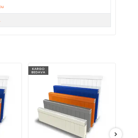
cu
.
KARGO
KARG
BEDAVA
BEDAV