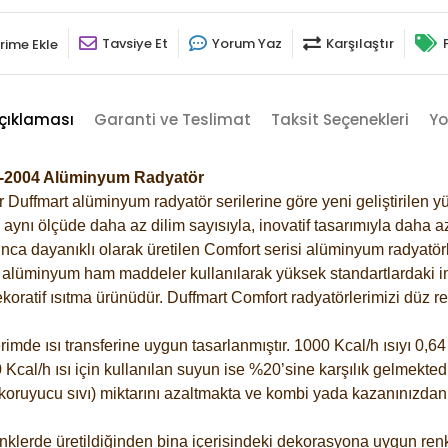
Tavsiye Et
Yorum Yaz
Karşılaştır
rime Ekle
çıklaması
Garanti ve Teslimat
Taksit Seçenekleri
Yo
cu-2004 Alüminyum Radyatör
Duffmart alüminyum radyatör serilerine göre yeni geliştirilen yü
ynı ölçüde daha az dilim sayısıyla, inovatif tasarımıyla daha az
ca dayanıklı olarak üretilen Comfort serisi alüminyum radyatörle
alüminyum ham maddeler kullanılarak yüksek standartlardaki imal
koratif ısıtma ürünüdür.
Duffmart Comfort radyatörlerimizi düz re
de ısı transferine uygun tasarlanmıştır. 1000 Kcal/h ısıyı 0,64 l
Kcal/h ısı için kullanılan suyun ise %20’sine karşılık gelmektedir
z koruyucu sıvı) miktarını azaltmakta ve kombi yada kazanınızdan
klerde üretildiğinden bina içerisindeki dekorasyona uygun renkl