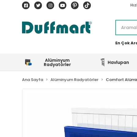
Hız
En Çok Ar
Alüminyum
Havlupan
Radyatörler
Ana Sayfa
Alüminyum Radyatörler
Comfort Alümi