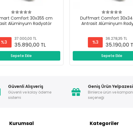
mart Comfort 30x355 cm
Duffmart Comfort 30x3
asit Alüminyum Radyatör
Antrasit Alüminyum Rad
37.000,00 TL
36.278,35 TL
%3
%3
35.890,00 TL
35.190,00 
Sepete Ekle
Sepete Ekle
Güvenli Alışveriş
Geniş Ürün Yelpazes
Güvenli ve kolay ödeme
Binlerce ürün ve kampa
sistemi
seçeneği
Kurumsal
Kategoriler