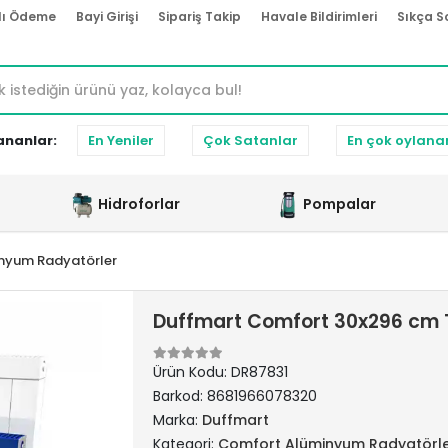
lı Ödeme
Bayi Girişi
Sipariş Takip
Havale Bildirimleri
Sıkça S
ananlar:
En Yeniler
Çok Satanlar
En çok oylana
Hidroforlar
Pompalar
nyum Radyatörler
Duffmart Comfort 30x296 cm
Ürün Kodu:
DR87831
Barkod:
8681966078320
Marka:
Duffmart
Kategori:
Comfort Alüminyum Radyatörl