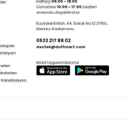
Haftaiçi
09:00 - 18:00
ler
Cumartesi
10:00 - 17:00
saatleri
arasında ulaşabilirsiniz.
Kuzeykent Mah. 44. Sokak No:12 37150,
Merkez-Kastamonu
0533 217 88 02
Havlupan
destek@duffmart.com
lüminyum
Mobil Uygulamalarımız
neleri
droforları
e Kanalizasyon