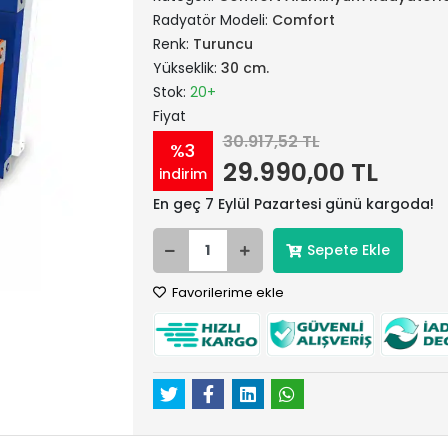
Radyatör Modeli:
Comfort
Renk:
Turuncu
Yükseklik:
30 cm.
Stok:
20+
Fiyat
30.917,52 TL
%3
29.990,00 TL
indirim
En geç 7 Eylül Pazartesi günü kargoda!
Sepete Ekle
Favorilerime ekle