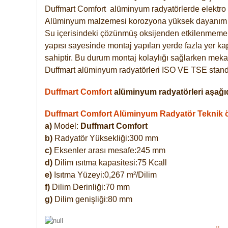
Duffmart
Comfort
alüminyum radyatörlerde elektro 
Alüminyum malzemesi korozyona yüksek dayanım 
Su içerisindeki çözünmüş oksijenden etkilenmemek
yapısı sayesinde montaj yapılan yerde fazla yer ka
sahiptir. Bu durum montaj kolaylığı sağlarken mekan
Duffmart alüminyum radyatörleri ISO VE TSE standar
Duffmart Comfort
alüminyum radyatörleri aşağıd
Duffmart Comfort Alüminyum Radyatör Teknik öz
a)
Model:
Duffmart Comfort
b)
Radyatör Yüksekliği:300 mm
c)
Eksenler arası mesafe:245 mm
d)
Dilim ısıtma kapasitesi:75 Kcall
e)
Isıtma Yüzeyi:0,267 m²/Dilim
f)
Dilim Derinliği:70 mm
g)
Dilim genişliği:80 mm