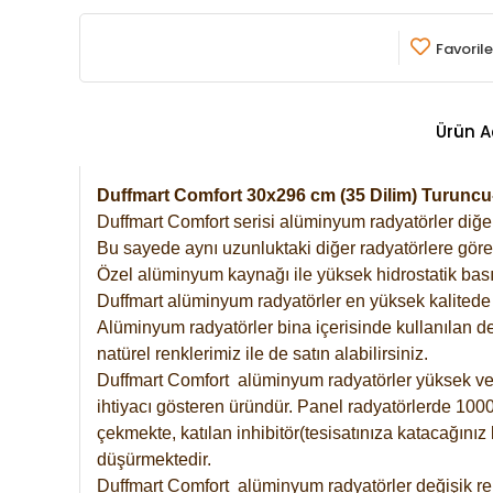
Favorile
Ürün A
Duffmart Comfort 30x296 cm (35 Dilim) Turun
Duffmart Comfort serisi alüminyum radyatörler diğer 
Bu sayede aynı uzunluktaki diğer radyatörlere göre a
Özel alüminyum kaynağı ile yüksek hidrostatik basın
Duffmart alüminyum radyatörler en yüksek kalitede 
Alüminyum radyatörler bina içerisinde kullanılan de
natürel renklerimiz ile de satın alabilirsiniz.
Duffmart Comfort alüminyum radyatörler yüksek verim
ihtiyacı gösteren üründür. Panel radyatörlerde 1000 
çekmekte, katılan inhibitör(tesisatınıza katacağını
düşürmektedir.
Duffmart Comfort alüminyum radyatörler değişik ren