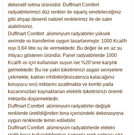
dekoratif ısıtma ürünüdür.
Duffmart Comfort
radyatörlerimizi düz renkler ile sipariş verebileceğiniz
gibi ahşap desenli natürel renklerimiz ile de satın
alabilirsiniz.
Duffmart Comfort alüminyum radyatörler yüksek
verimde ısı transferine uygun tasarlanmıştır. 1000 Kcal/h
ısıyı 0,64 litre su ile vermektedir. Bu değer ile en az su
ihtiyacı gösteren üründür. Panel radyatörlerde 1000
Kcal/h ısı için kullanılan suyun ise %20’sine karşılık
gelmektedir. Bu ise yakıt tüketiminizi asgari seviyelere
çekmekte, katılan inhibitör(tesisatınıza katacağınız
koruyucu sıvı) miktarını azaltmakta ve kombi yada
kazanınızdan kaynaklanan elektrik tüketiminizi önemli
miktarda düşürmektedir.
Duffmart Comfort alüminyum radyatörler değişik
renklerde üretildiğinden bina içerisindeki dekorasyona
uygun renklerde temin edilebilir.
Duffmart
Comfort
alüminyum radyatörlerde elektro
statik boya kullanıldığından zamanla renk solması söz