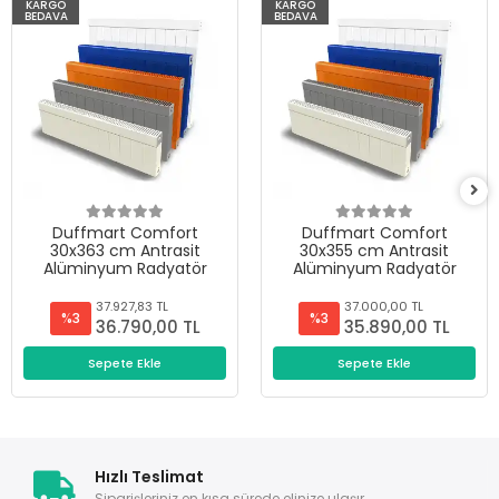
KARGO
KARGO
BEDAVA
BEDAVA
Duffmart Comfort
Duffmart Comfort
30x363 cm Antrasit
30x355 cm Antrasit
Alüminyum Radyatör
Alüminyum Radyatör
37.927,83 TL
37.000,00 TL
%3
%3
36.790,00 TL
35.890,00 TL
Sepete Ekle
Sepete Ekle
Hızlı Teslimat
Siparişleriniz en kısa sürede elinize ulaşır.