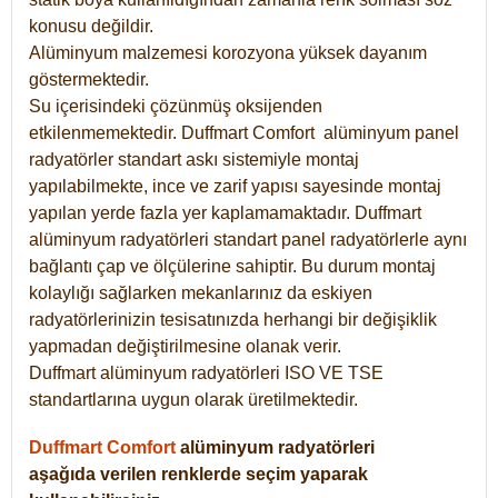
konusu değildir.
Alüminyum malzemesi korozyona yüksek dayanım
göstermektedir.
Su içerisindeki çözünmüş oksijenden
etkilenmemektedir. Duffmart
Comfort
alüminyum panel
radyatörler standart askı sistemiyle montaj
yapılabilmekte, ince ve zarif yapısı sayesinde montaj
yapılan yerde fazla yer kaplamamaktadır. Duffmart
alüminyum radyatörleri standart panel radyatörlerle aynı
bağlantı çap ve ölçülerine sahiptir. Bu durum montaj
kolaylığı sağlarken mekanlarınız da eskiyen
radyatörlerinizin tesisatınızda herhangi bir değişiklik
yapmadan değiştirilmesine olanak verir.
Duffmart alüminyum radyatörleri ISO VE TSE
standartlarına uygun olarak üretilmektedir.
Duffmart Comfort
alüminyum radyatörleri
aşağıda verilen renklerde seçim yaparak