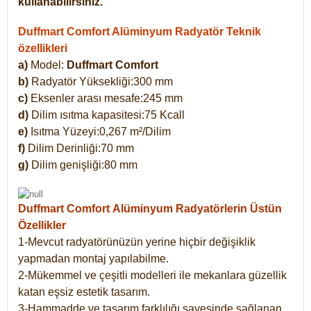
kullanabilirsiniz.
Duffmart Comfort Alüminyum Radyatör Teknik
özellikleri
a)
Model:
Duffmart Comfort
b)
Radyatör Yüksekliği:300 mm
c)
Eksenler arası mesafe:245 mm
d)
Dilim ısıtma kapasitesi:75 Kcall
e)
Isıtma Yüzeyi:0,267 m²/Dilim
f)
Dilim Derinliği:70 mm
g)
Dilim genişliği:80 mm
Duffmart Comfort
Alüminyum Radyatörlerin Üstün
Özellikler
1-Mevcut radyatörünüzün yerine hiçbir değişiklik
yapmadan montaj yapılabilme.
2-Mükemmel ve çeşitli modelleri ile mekanlara güzellik
katan eşsiz estetik tasarım.
3-Hammadde ve tasarım farklılığı sayesinde sağlanan