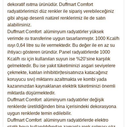
dekoratif ısıtma ürünüdür.
Duffmart Comfort
radyatörlerimizi düz renkler ile sipariş verebileceğiniz
gibi ahşap desenli natürel renklerimiz ile de satın
alabilirsiniz.
Duffmart Comfort alüminyum radyatörler yüksek
verimde ısı transferine uygun tasarlanmıştır. 1000 Kcal/h
ısıyı 0,64 litre su ile vermektedir. Bu değer ile en az su
ihtiyacı gösteren üründür. Panel radyatörlerde 1000
Kcal/h ısı için kullanılan suyun ise %20’sine karşılık
gelmektedir. Bu ise yakıt tüketiminizi asgari seviyelere
çekmekte, katılan inhibitör(tesisatınıza katacağınız
koruyucu sıvı) miktarını azaltmakta ve kombi yada
kazanınızdan kaynaklanan elektrik tüketiminizi önemli
miktarda düşürmektedir.
Duffmart Comfort alüminyum radyatörler değişik
renklerde üretildiğinden bina içerisindeki dekorasyona
uygun renklerde temin edilebilir.
Duffmart
Comfort
alüminyum radyatörlerde elektro
statik boya kullanıldığından zamanla renk solması söz