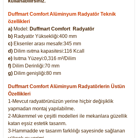
kullanabilirsiniz.
Duffmart Comfort Alüminyum Radyatör Teknik
özellikleri
a)
Model:
Duffmart Comfort
Radyatör
b)
Radyatör Yüksekliği:400 mm
c)
Eksenler arası mesafe:345 mm
d)
Dilim ısıtma kapasitesi:116 Kcall
e)
Isıtma Yüzeyi:0,316 m²/Dilim
f)
Dilim Derinliği:70 mm
g)
Dilim genişliği:80 mm
Duffmart Comfort
Alüminyum Radyatörlerin Üstün
Özellikleri
1-Mevcut radyatörünüzün yerine hiçbir değişiklik
yapmadan montaj yapılabilme.
2-Mükemmel ve çeşitli modelleri ile mekanlara güzellik
katan eşsiz estetik tasarım.
3-Hammadde ve tasarım farklılığı sayesinde sağlanan