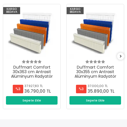
KARGO
KARGO
BEDAVA
BEDAVA
Duffmart Comfort
Duffmart Comfort
30x363 cm Antrasit
30x355 cm Antrasit
Alüminyum Radyatör
Alüminyum Radyatör
37.927,83 TL
37.000,00 TL
%3
%3
36.790,00 TL
35.890,00 TL
Sepete Ekle
Sepete Ekle