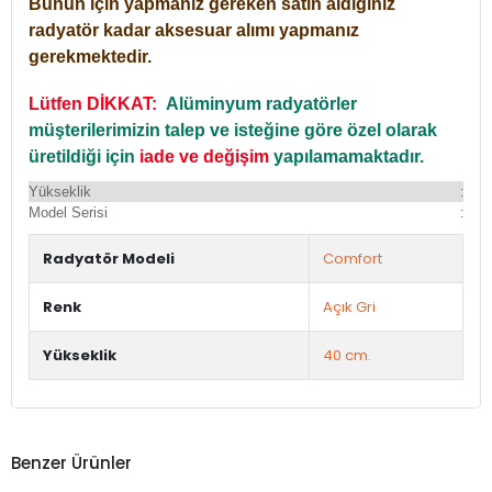
Bunun için yapmanız gereken satın aldığınız
radyatör kadar aksesuar alımı yapmanız
gerekmektedir.
Lütfen DİKKAT:
Alüminyum radyatörler
müşterilerimizin talep ve isteğine göre özel olarak
üretildiği için
iade ve değişim
yapılamamaktadır.
Yükseklik
:
Yü
Model Serisi
:
Du
Radyatör Modeli
Comfort
Renk
Açık Gri
Yükseklik
40 cm.
Benzer Ürünler