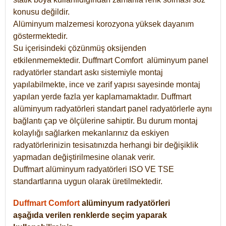
konusu değildir.
Alüminyum malzemesi korozyona yüksek dayanım
göstermektedir.
Su içerisindeki çözünmüş oksijenden
etkilenmemektedir. Duffmart
Comfort
alüminyum panel
radyatörler standart askı sistemiyle montaj
yapılabilmekte, ince ve zarif yapısı sayesinde montaj
yapılan yerde fazla yer kaplamamaktadır. Duffmart
alüminyum radyatörleri standart panel radyatörlerle aynı
bağlantı çap ve ölçülerine sahiptir. Bu durum montaj
kolaylığı sağlarken mekanlarınız da eskiyen
radyatörlerinizin tesisatınızda herhangi bir değişiklik
yapmadan değiştirilmesine olanak verir.
Duffmart alüminyum radyatörleri ISO VE TSE
standartlarına uygun olarak üretilmektedir.
Duffmart Comfort
alüminyum radyatörleri
aşağıda verilen renklerde seçim yaparak