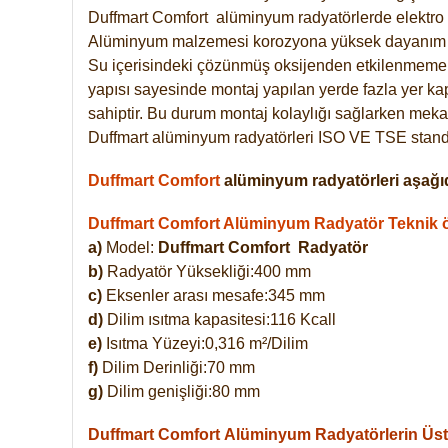
Duffmart
Comfort
alüminyum radyatörlerde elektro 
Alüminyum malzemesi korozyona yüksek dayanım 
Su içerisindeki çözünmüş oksijenden etkilenmemek
yapısı sayesinde montaj yapılan yerde fazla yer ka
sahiptir. Bu durum montaj kolaylığı sağlarken mekan
Duffmart alüminyum radyatörleri ISO VE TSE standar
Duffmart Comfort
alüminyum radyatörleri aşağıd
Duffmart Comfort Alüminyum Radyatör Teknik öz
a)
Model:
Duffmart Comfort
Radyatör
b)
Radyatör Yüksekliği:400 mm
c)
Eksenler arası mesafe:345 mm
d)
Dilim ısıtma kapasitesi:116 Kcall
e)
Isıtma Yüzeyi:0,316 m²/Dilim
f)
Dilim Derinliği:70 mm
g)
Dilim genişliği:80 mm
Duffmart Comfort
Alüminyum Radyatörlerin Üstü