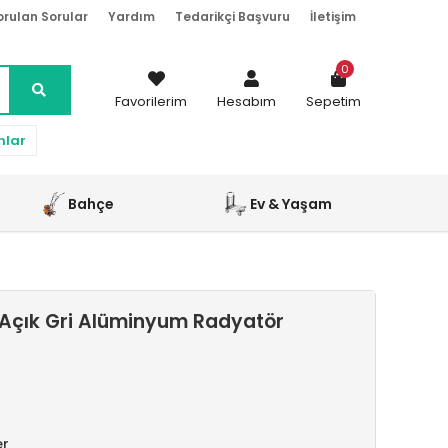
orulan Sorular
Yardım
Tedarikçi Başvuru
İletişim
0
Favorilerim
Hesabım
Sepetim
nlar
Bahçe
Ev & Yaşam
Açık Gri Alüminyum Radyatör
er