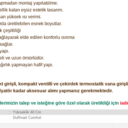
yapmadan montaj yapılabilme.
lik katan eşsiz estetik tasarım.
an yüksek ısı verimi.
rda üretilebilen esnek boyutlar.
çeşitliliği
ağlayarak elde edilen konforlu ısınma
sağlar.
yapı.
eli ve uzun ömürlüdür.
ğırlık yapmayan hafif yapı.
işli, kompakt ventilli ve çekirdek termostatik vana girişli o
dyatör kadar aksesuar alımı yapmanız gerekmektedir.
rimizin talep ve isteğine göre özel olarak üretildiği için
iad
:
Yükseklik 40 Cm
:
Duffmart Comfort