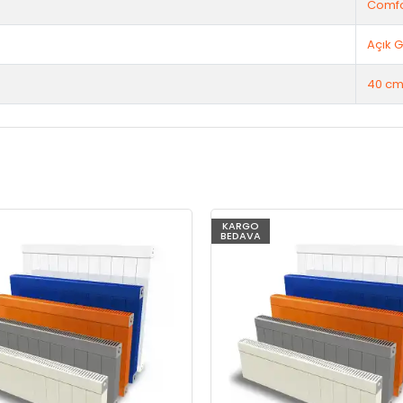
Comfo
Açık G
40 cm
KARGO
BEDAVA