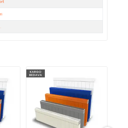
rt
ri
.
KARGO
KARG
BEDAVA
BEDAV