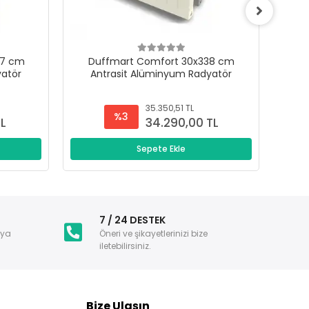
47 cm
Duffmart Comfort 30x338 cm
D
yatör
Antrasit Alüminyum Radyatör
A
35.350,51 TL
%3
TL
34.290,00 TL
Sepete Ekle
i
7 / 24 DESTEK
nya
Öneri ve şikayetlerinizi bize
iletebilirsiniz.
Bize Ulaşın