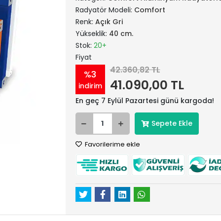
Radyatör Modeli:
Comfort
Renk:
Açık Gri
Yükseklik:
40 cm.
Stok:
20+
Fiyat
42.360,82 TL
%3
41.090,00 TL
indirim
En geç 7 Eylül Pazartesi günü kargoda!
Sepete Ekle
Favorilerime ekle