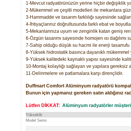
1-Mevcut radyatörünüzün yerine hiçbir değişiklik 
2-Mükemmel ve çeşitli modelleri ile mekanlara güzel
3-Hammadde ve tasarım farklılığı sayesinde sağlan
4-İhtiyaçlarınız doğrultusunda farklı ebat ve boyutla
5-Mekanlarınıza uyum ve zenginlik katan geniş renk 
6-Özgün tasarımı sayesinde homojen ısı dağılımı s
7-Sahip olduğu düşük su hacmi ile enerji tasarrufu 
8-Yüksek hidrostatik basınca dayanıklı mükemmel 
9-Yüksek kalitedeki kaynaklı yapısı sayesinde kalit
10-Montaj kolaylığı sağlayan ve yapılara gereksiz a
11-Delinmelere ve patlamalara karşı dirençlidir.
Duffmart
Comfort
Alüminyum radyatörü kompakt gir
Bunun için yapmanız gereken satın aldığınız ra
Lütfen DİKKAT:
Alüminyum radyatörler müşterile
Yükseklik
Model Serisi