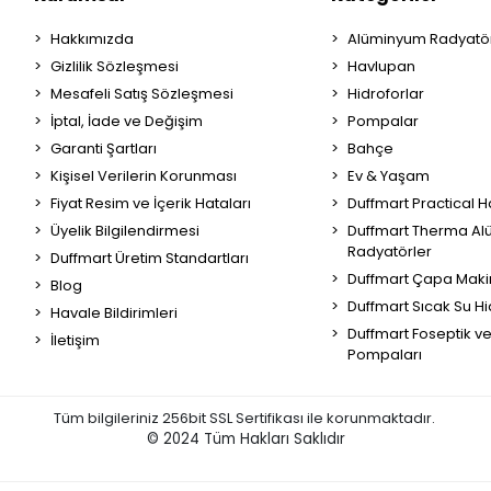
Hakkımızda
Alüminyum Radyatör
Gizlilik Sözleşmesi
Havlupan
Mesafeli Satış Sözleşmesi
Hidroforlar
İptal, İade ve Değişim
Pompalar
Garanti Şartları
Bahçe
Kişisel Verilerin Korunması
Ev & Yaşam
Fiyat Resim ve İçerik Hataları
Duffmart Practical 
Üyelik Bilgilendirmesi
Duffmart Therma A
Radyatörler
Duffmart Üretim Standartları
Duffmart Çapa Maki
Blog
Duffmart Sıcak Su Hi
Havale Bildirimleri
Duffmart Foseptik v
İletişim
Pompaları
Tüm bilgileriniz 256bit SSL Sertifikası ile korunmaktadır.
© 2024
Tüm Hakları Saklıdır