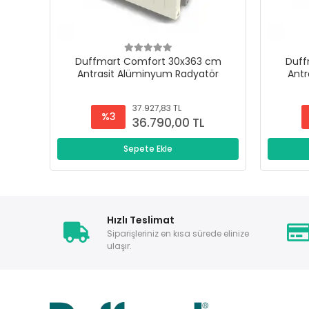
Duffmart Comfort 30x363 cm
Duff
Antrasit Alüminyum Radyatör
Antr
37.927,83 TL
%3
36.790,00 TL
Sepete Ekle
Hızlı Teslimat
Siparişleriniz en kısa sürede elinize
ulaşır.