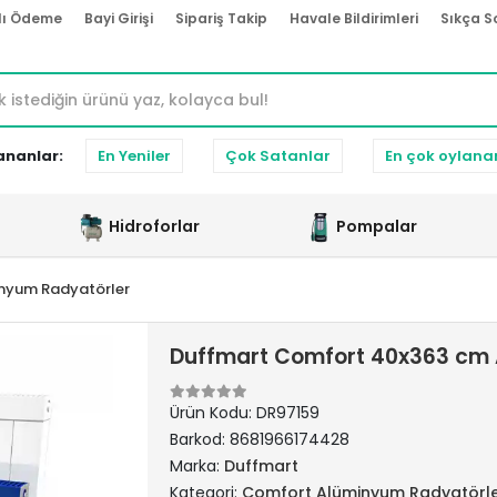
lı Ödeme
Bayi Girişi
Sipariş Takip
Havale Bildirimleri
Sıkça S
ananlar:
En Yeniler
Çok Satanlar
En çok oylana
Hidroforlar
Pompalar
nyum Radyatörler
Duffmart Comfort 40x363 cm 
Ürün Kodu:
DR97159
Barkod:
8681966174428
Marka:
Duffmart
Kategori:
Comfort Alüminyum Radyatörl