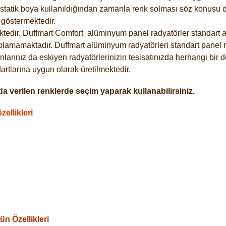
statik boya kullanıldığından zamanla renk solması söz konusu de
göstermektedir.
tedir. Duffmart
Comfort
alüminyum panel radyatörler standart as
plamamaktadır. Duffmart alüminyum radyatörleri standart panel ra
larınız da eskiyen radyatörlerinizin tesisatınızda herhangi bir d
tlarına uygun olarak üretilmektedir.
a verilen renklerde seçim yaparak kullanabilirsiniz.
ellikleri
n Özellikleri