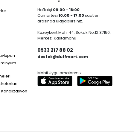
Haftaiçi
09:00 - 18:00
ler
Cumartesi
10:00 - 17:00
saatleri
arasında ulaşabilirsiniz.
Kuzeykent Mah. 44. Sokak No:12 37150,
Merkez-Kastamonu
0533 217 88 02
Havlupan
destek@duffmart.com
lüminyum
Mobil Uygulamalarımız
neleri
droforları
e Kanalizasyon