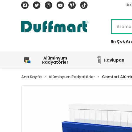
Hız
En Çok Ar
Alüminyum
Havlupan
Radyatörler
Ana Sayfa
Alüminyum Radyatörler
Comfort Alümi