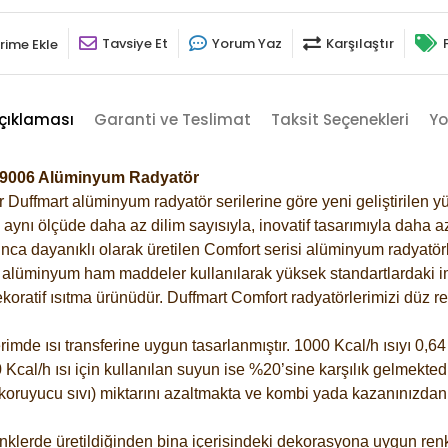
Tavsiye Et
Yorum Yaz
Karşılaştır
rime Ekle
çıklaması
Garanti ve Teslimat
Taksit Seçenekleri
Yo
ri-9006 Alüminyum Radyatör
Duffmart alüminyum radyatör serilerine göre yeni geliştirilen yü
ynı ölçüde daha az dilim sayısıyla, inovatif tasarımıyla daha az
ca dayanıklı olarak üretilen Comfort serisi alüminyum radyatörle
alüminyum ham maddeler kullanılarak yüksek standartlardaki imal
koratif ısıtma ürünüdür.
Duffmart Comfort radyatörlerimizi düz re
de ısı transferine uygun tasarlanmıştır. 1000 Kcal/h ısıyı 0,64 l
Kcal/h ısı için kullanılan suyun ise %20’sine karşılık gelmektedir
z koruyucu sıvı) miktarını azaltmakta ve kombi yada kazanınızdan
klerde üretildiğinden bina içerisindeki dekorasyona uygun renkl