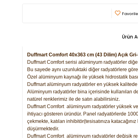
Favorile
Ürün A
Duffmart Comfort 40x363 cm (43 Dilim) Açık G
Duffmart Comfort serisi alüminyum radyatörler diğer 
Bu sayede aynı uzunluktaki diğer radyatörlere göre a
Özel alüminyum kaynağı ile yüksek hidrostatik basın
Duffmart alüminyum radyatörler en yüksek kalitede 
Alüminyum radyatörler bina içerisinde kullanılan de
natürel renklerimiz ile de satın alabilirsiniz.
Duffmart Comfort alüminyum radyatörler yüksek verim
ihtiyacı gösteren üründür. Panel radyatörlerde 1000 
çekmekte, katılan inhibitör(tesisatınıza katacağını
düşürmektedir.
Duffmart Comfort alüminyum radyatörler değişik ren