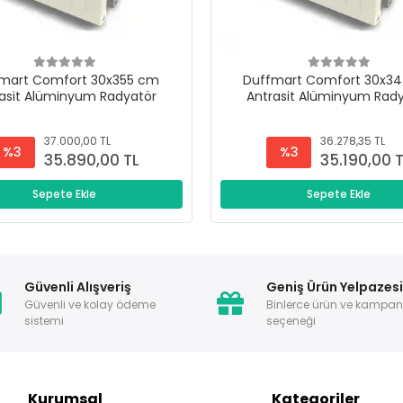
mart Comfort 30x355 cm
Duffmart Comfort 30x3
asit Alüminyum Radyatör
Antrasit Alüminyum Rad
37.000,00 TL
36.278,35 TL
%3
%3
35.890,00 TL
35.190,00 
Sepete Ekle
Sepete Ekle
Güvenli Alışveriş
Geniş Ürün Yelpazes
Güvenli ve kolay ödeme
Binlerce ürün ve kampa
sistemi
seçeneği
Kurumsal
Kategoriler