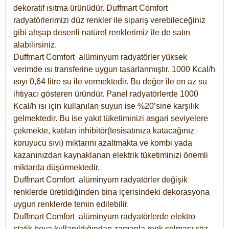
dekoratif ısıtma ürünüdür.
Duffmart Comfort
radyatörlerimizi düz renkler ile sipariş verebileceğiniz
gibi ahşap desenli natürel renklerimiz ile de satın
alabilirsiniz.
Duffmart Comfort alüminyum radyatörler yüksek
verimde ısı transferine uygun tasarlanmıştır. 1000 Kcal/h
ısıyı 0,64 litre su ile vermektedir. Bu değer ile en az su
ihtiyacı gösteren üründür. Panel radyatörlerde 1000
Kcal/h ısı için kullanılan suyun ise %20’sine karşılık
gelmektedir. Bu ise yakıt tüketiminizi asgari seviyelere
çekmekte, katılan inhibitör(tesisatınıza katacağınız
koruyucu sıvı) miktarını azaltmakta ve kombi yada
kazanınızdan kaynaklanan elektrik tüketiminizi önemli
miktarda düşürmektedir.
Duffmart Comfort alüminyum radyatörler değişik
renklerde üretildiğinden bina içerisindeki dekorasyona
uygun renklerde temin edilebilir.
Duffmart
Comfort
alüminyum radyatörlerde elektro
statik boya kullanıldığından zamanla renk solması söz