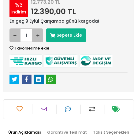
12.773,20 TL
%3
12.390,00 TL
indirim
En geç 9 Eylül Çarşamba günü kargoda!
Sepete Ekle
Favorilerime ekle
Ürün Açıklaması
Garanti ve Teslimat
Taksit Seçenekleri