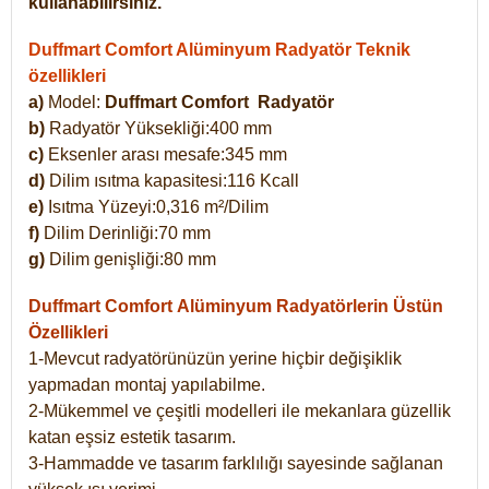
kullanabilirsiniz.
Duffmart Comfort Alüminyum Radyatör Teknik
özellikleri
a)
Model:
Duffmart Comfort
Radyatör
b)
Radyatör Yüksekliği:400 mm
c)
Eksenler arası mesafe:345 mm
d)
Dilim ısıtma kapasitesi:116 Kcall
e)
Isıtma Yüzeyi:0,316 m²/Dilim
f)
Dilim Derinliği:70 mm
g)
Dilim genişliği:80 mm
Duffmart Comfort
Alüminyum Radyatörlerin Üstün
Özellikleri
1-Mevcut radyatörünüzün yerine hiçbir değişiklik
yapmadan montaj yapılabilme.
2-Mükemmel ve çeşitli modelleri ile mekanlara güzellik
katan eşsiz estetik tasarım.
3-Hammadde ve tasarım farklılığı sayesinde sağlanan