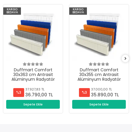
KARGO
KARGO
BEDAVA
BEDAVA
Duffmart Comfort
Duffmart Comfort
30x363 cm Antrasit
30x355 cm Antrasit
Alüminyum Radyatör
Alüminyum Radyatör
37.927,83 TL
37.000,00 TL
%3
%3
36.790,00 TL
35.890,00 TL
Sepete Ekle
Sepete Ekle