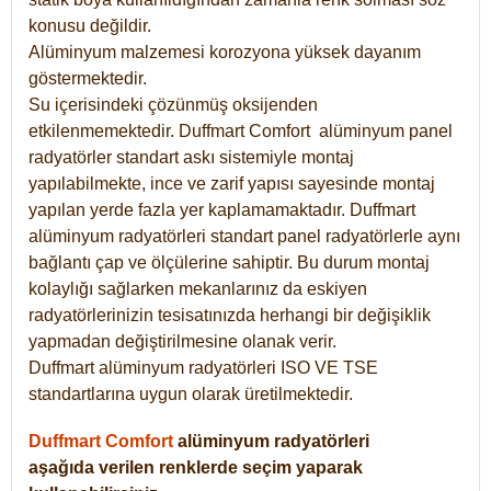
konusu değildir.
Alüminyum malzemesi korozyona yüksek dayanım
göstermektedir.
Su içerisindeki çözünmüş oksijenden
etkilenmemektedir. Duffmart
Comfort
alüminyum panel
radyatörler standart askı sistemiyle montaj
yapılabilmekte, ince ve zarif yapısı sayesinde montaj
yapılan yerde fazla yer kaplamamaktadır. Duffmart
alüminyum radyatörleri standart panel radyatörlerle aynı
bağlantı çap ve ölçülerine sahiptir. Bu durum montaj
kolaylığı sağlarken mekanlarınız da eskiyen
radyatörlerinizin tesisatınızda herhangi bir değişiklik
yapmadan değiştirilmesine olanak verir.
Duffmart alüminyum radyatörleri ISO VE TSE
standartlarına uygun olarak üretilmektedir.
Duffmart Comfort
alüminyum radyatörleri
aşağıda verilen renklerde seçim yaparak