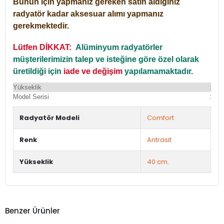
Bunun için yapmanız gereken satın aldığınız
radyatör kadar aksesuar alımı yapmanız
gerekmektedir.
Lütfen DİKKAT:
Alüminyum radyatörler
müşterilerimizin talep ve isteğine göre özel olarak
üretildiği için
iade ve değişim
yapılamamaktadır.
Yükseklik
:
Yü
Model Serisi
:
Du
Radyatör Modeli
Comfort
Renk
Antrasit
Yükseklik
40 cm.
Benzer Ürünler