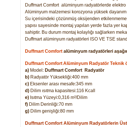
Duffmart
Comfort
alüminyum radyatörlerde elektro 
Alüminyum malzemesi korozyona yüksek dayanım 
Su içerisindeki çözünmüş oksijenden etkilenmemek
yapısı sayesinde montaj yapılan yerde fazla yer ka
sahiptir. Bu durum montaj kolaylığı sağlarken mekan
Duffmart alüminyum radyatörleri ISO VE TSE standar
Duffmart Comfort
alüminyum radyatörleri aşağıd
Duffmart Comfort Alüminyum Radyatör Teknik öz
a)
Model:
Duffmart Comfort
Radyatör
b)
Radyatör Yüksekliği:400 mm
c)
Eksenler arası mesafe:345 mm
d)
Dilim ısıtma kapasitesi:116 Kcall
e)
Isıtma Yüzeyi:0,316 m²/Dilim
f)
Dilim Derinliği:70 mm
g)
Dilim genişliği:80 mm
Duffmart Comfort
Alüminyum Radyatörlerin Üstü