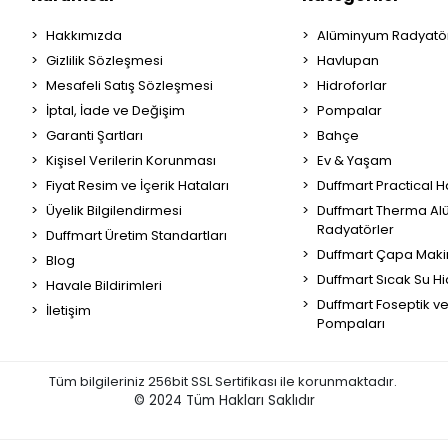
Hakkımızda
Alüminyum Radyatör
Gizlilik Sözleşmesi
Havlupan
Mesafeli Satış Sözleşmesi
Hidroforlar
İptal, İade ve Değişim
Pompalar
Garanti Şartları
Bahçe
Kişisel Verilerin Korunması
Ev & Yaşam
Fiyat Resim ve İçerik Hataları
Duffmart Practical 
Üyelik Bilgilendirmesi
Duffmart Therma A
Radyatörler
Duffmart Üretim Standartları
Duffmart Çapa Maki
Blog
Duffmart Sıcak Su Hi
Havale Bildirimleri
Duffmart Foseptik v
İletişim
Pompaları
Tüm bilgileriniz 256bit SSL Sertifikası ile korunmaktadır.
© 2024
Tüm Hakları Saklıdır