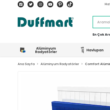
Hız
En Çok Ar
Alüminyum
Havlupan
Radyatörler
Ana Sayfa
Alüminyum Radyatörler
Comfort Alümi