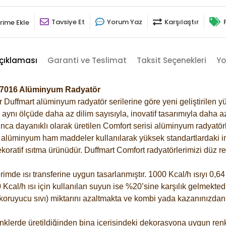
Tavsiye Et
Yorum Yaz
Karşılaştır
rime Ekle
çıklaması
Garanti ve Teslimat
Taksit Seçenekleri
Yo
it-7016 Alüminyum Radyatör
Duffmart alüminyum radyatör serilerine göre yeni geliştirilen yü
ynı ölçüde daha az dilim sayısıyla, inovatif tasarımıyla daha az
ca dayanıklı olarak üretilen Comfort serisi alüminyum radyatörle
alüminyum ham maddeler kullanılarak yüksek standartlardaki imal
koratif ısıtma ürünüdür.
Duffmart Comfort radyatörlerimizi düz re
de ısı transferine uygun tasarlanmıştır. 1000 Kcal/h ısıyı 0,64 l
Kcal/h ısı için kullanılan suyun ise %20’sine karşılık gelmektedir
z koruyucu sıvı) miktarını azaltmakta ve kombi yada kazanınızdan
klerde üretildiğinden bina içerisindeki dekorasyona uygun renkl