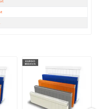
rt
it
.
KARGO
KARG
BEDAVA
BEDAV