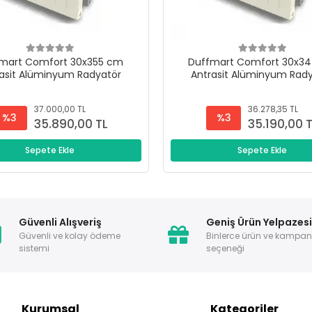
mart Comfort 30x355 cm
Duffmart Comfort 30x3
asit Alüminyum Radyatör
Antrasit Alüminyum Rad
37.000,00 TL
36.278,35 TL
%3
%3
35.890,00 TL
35.190,00 
Sepete Ekle
Sepete Ekle
Güvenli Alışveriş
Geniş Ürün Yelpazes
Güvenli ve kolay ödeme
Binlerce ürün ve kampa
sistemi
seçeneği
Kurumsal
Kategoriler