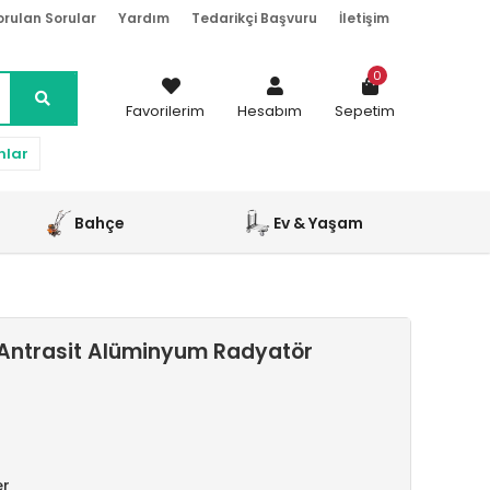
orulan Sorular
Yardım
Tedarikçi Başvuru
İletişim
0
Favorilerim
Hesabım
Sepetim
nlar
Bahçe
Ev & Yaşam
Antrasit Alüminyum Radyatör
er