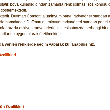
statik boya kullanıldığından zamanla renk solması söz konusu de
göstermektedir.
tedir. Duffmart
Comfort
alüminyum panel radyatörler standart as
plamamaktadır. Duffmart alüminyum radyatörleri standart panel ra
larınız da eskiyen radyatörlerinizin tesisatınızda herhangi bir d
tlarına uygun olarak üretilmektedir.
a verilen renklerde seçim yaparak kullanabilirsiniz.
ellikleri
n Özellikleri