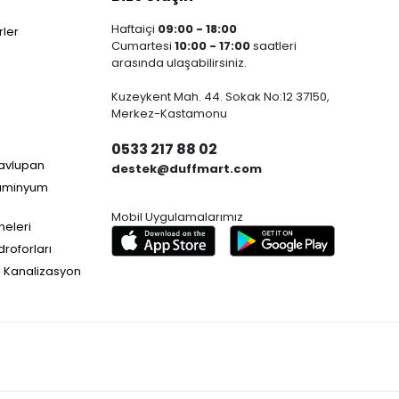
Haftaiçi
09:00 - 18:00
ler
Cumartesi
10:00 - 17:00
saatleri
arasında ulaşabilirsiniz.
Kuzeykent Mah. 44. Sokak No:12 37150,
Merkez-Kastamonu
0533 217 88 02
Havlupan
destek@duffmart.com
lüminyum
Mobil Uygulamalarımız
neleri
droforları
e Kanalizasyon