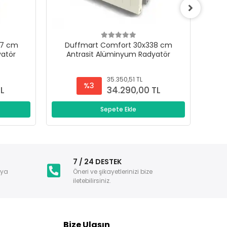
47 cm
Duffmart Comfort 30x338 cm
D
yatör
Antrasit Alüminyum Radyatör
A
35.350,51 TL
%3
TL
34.290,00 TL
Sepete Ekle
i
7 / 24 DESTEK
nya
Öneri ve şikayetlerinizi bize
iletebilirsiniz.
Bize Ulaşın