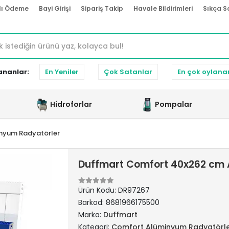
lı Ödeme
Bayi Girişi
Sipariş Takip
Havale Bildirimleri
Sıkça S
ananlar:
En Yeniler
Çok Satanlar
En çok oylana
Hidroforlar
Pompalar
nyum Radyatörler
Duffmart Comfort 40x262 cm 
Ürün Kodu:
DR97267
Barkod:
8681966175500
Marka:
Duffmart
Kategori:
Comfort Alüminyum Radyatörl