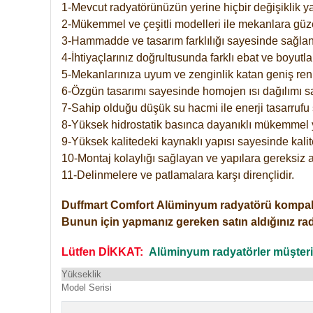
1-Mevcut radyatörünüzün yerine hiçbir değişiklik 
2-Mükemmel ve çeşitli modelleri ile mekanlara güzel
3-Hammadde ve tasarım farklılığı sayesinde sağlan
4-İhtiyaçlarınız doğrultusunda farklı ebat ve boyutla
5-Mekanlarınıza uyum ve zenginlik katan geniş renk 
6-Özgün tasarımı sayesinde homojen ısı dağılımı s
7-Sahip olduğu düşük su hacmi ile enerji tasarrufu 
8-Yüksek hidrostatik basınca dayanıklı mükemmel 
9-Yüksek kalitedeki kaynaklı yapısı sayesinde kalit
10-Montaj kolaylığı sağlayan ve yapılara gereksiz a
11-Delinmelere ve patlamalara karşı dirençlidir.
Duffmart
Comfort
Alüminyum radyatörü kompakt gir
Bunun için yapmanız gereken satın aldığınız ra
Lütfen DİKKAT:
Alüminyum radyatörler müşterile
Yükseklik
Model Serisi