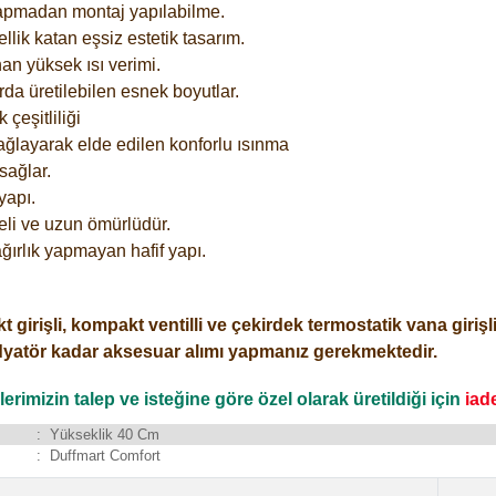
yapmadan montaj yapılabilme.
lik katan eşsiz estetik tasarım.
an yüksek ısı verimi.
rda üretilebilen esnek boyutlar.
çeşitliliği
ağlayarak elde edilen konforlu ısınma
sağlar.
yapı.
eli ve uzun ömürlüdür.
ğırlık yapmayan hafif yapı.
işli, kompakt ventilli ve çekirdek termostatik vana girişli o
dyatör kadar aksesuar alımı yapmanız gerekmektedir.
rimizin talep ve isteğine göre özel olarak üretildiği için
iad
:
Yükseklik 40 Cm
:
Duffmart Comfort