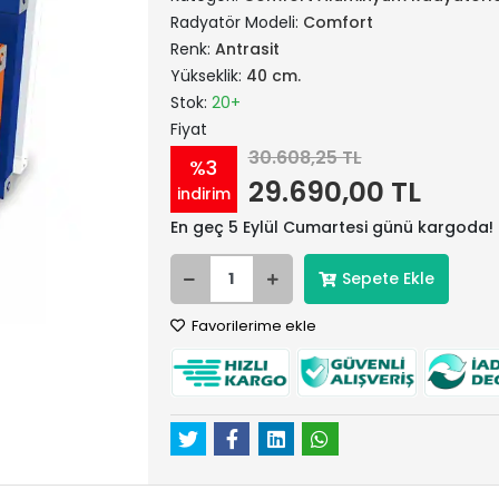
Radyatör Modeli:
Comfort
Renk:
Antrasit
Yükseklik:
40 cm.
Stok:
20+
Fiyat
30.608,25 TL
%3
29.690,00 TL
indirim
En geç 5 Eylül Cumartesi günü kargoda!
Sepete Ekle
Favorilerime ekle