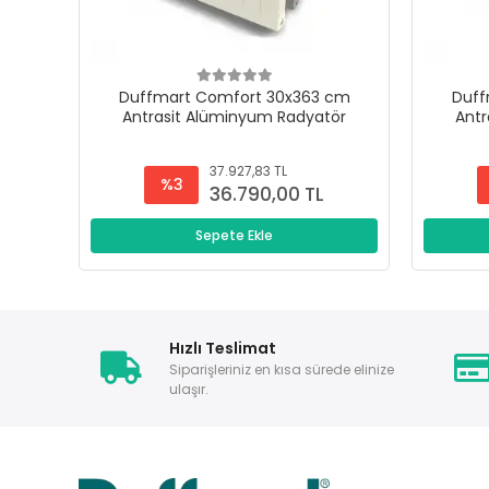
Duffmart Comfort 30x363 cm
Duff
Antrasit Alüminyum Radyatör
Antr
37.927,83 TL
%3
36.790,00 TL
Sepete Ekle
Hızlı Teslimat
Siparişleriniz en kısa sürede elinize
ulaşır.