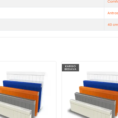
Comfo
Antras
40 cm
KARGO
BEDAVA