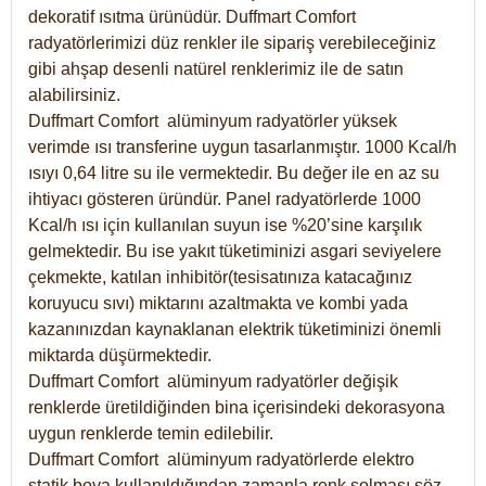
dekoratif ısıtma ürünüdür.
Duffmart Comfort
radyatörlerimizi düz renkler ile sipariş verebileceğiniz
gibi ahşap desenli natürel renklerimiz ile de satın
alabilirsiniz.
Duffmart Comfort alüminyum radyatörler yüksek
verimde ısı transferine uygun tasarlanmıştır. 1000 Kcal/h
ısıyı 0,64 litre su ile vermektedir. Bu değer ile en az su
ihtiyacı gösteren üründür. Panel radyatörlerde 1000
Kcal/h ısı için kullanılan suyun ise %20’sine karşılık
gelmektedir. Bu ise yakıt tüketiminizi asgari seviyelere
çekmekte, katılan inhibitör(tesisatınıza katacağınız
koruyucu sıvı) miktarını azaltmakta ve kombi yada
kazanınızdan kaynaklanan elektrik tüketiminizi önemli
miktarda düşürmektedir.
Duffmart Comfort alüminyum radyatörler değişik
renklerde üretildiğinden bina içerisindeki dekorasyona
uygun renklerde temin edilebilir.
Duffmart
Comfort
alüminyum radyatörlerde elektro
statik boya kullanıldığından zamanla renk solması söz