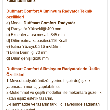
kullanabilirsiniz.
Duffmart Comfort Alüminyum Radyatör Teknik
özellikleri
a)
Model:
Duffmart Comfort
Radyatör
b)
Radyatör Yüksekliği:400 mm
c)
Eksenler arası mesafe:345 mm
d)
Dilim ısıtma kapasitesi:116 Kcall
e)
Isıtma Yüzeyi:0,316 m²/Dilim
f)
Dilim Derinliği:70 mm
g)
Dilim genişliği:80 mm
Duffmart Comfort
Alüminyum Radyatörlerin Üstün
Özellikleri
1-Mevcut radyatörünüzün yerine hiçbir değişiklik
yapmadan montaj yapılabilme.
2-Mükemmel ve çeşitli modelleri ile mekanlara güzellik
katan eşsiz estetik tasarım.
3-Hammadde ve tasarım farklılığı sayesinde sağlanan