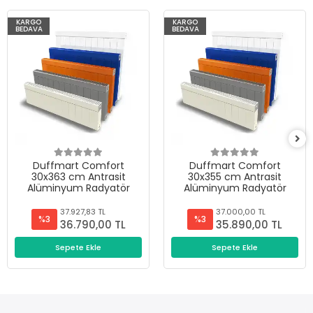
KARGO
KARGO
BEDAVA
BEDAVA
Duffmart Comfort
Duffmart Comfort
30x363 cm Antrasit
30x355 cm Antrasit
Alüminyum Radyatör
Alüminyum Radyatör
37.927,83 TL
37.000,00 TL
%3
%3
36.790,00 TL
35.890,00 TL
Sepete Ekle
Sepete Ekle