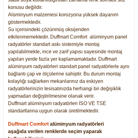
konusu değildir.
Alüminyum malzemesi korozyona yüksek dayanım
göstermektedir.
Su içerisindeki çözünmüş oksijenden
etkilenmemektedir. Duffmart
Comfort
alüminyum panel
radyatörler standart askı sistemiyle montaj
yapılabilmekte, ince ve zarif yapısı sayesinde montaj
yapılan yerde fazla yer kaplamamaktadır. Duffmart
alüminyum radyatörleri standart panel radyatörlerle aynı
bağlantı çap ve ölçülerine sahiptir. Bu durum montaj
kolaylığı sağlarken mekanlarınız da eskiyen
radyatörlerinizin tesisatınızda herhangi bir değişiklik
yapmadan değiştirilmesine olanak verir.
Duffmart alüminyum radyatörleri ISO VE TSE
standartlarına uygun olarak üretilmektedir.
Duffmart Comfort
alüminyum radyatörleri
aşağıda verilen renklerde seçim yaparak