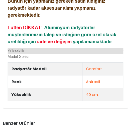
Bunun için yapmanız gereken satın aldığınız
radyatör kadar aksesuar alımı yapmanız
gerekmektedir.
Lütfen DİKKAT:
Alüminyum radyatörler
müşterilerimizin talep ve isteğine göre özel olarak
üretildiği için
iade ve değişim
yapılamamaktadır.
Yükseklik
:
Yü
Model Serisi
:
Du
Radyatör Modeli
Comfort
Renk
Antrasit
Yükseklik
40 cm.
Benzer Ürünler