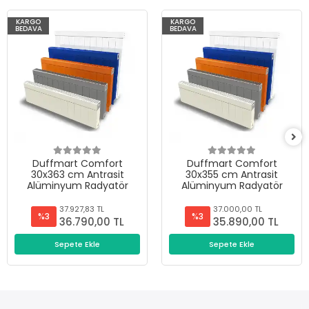
KARGO
KARGO
BEDAVA
BEDAVA
Duffmart Comfort
Duffmart Comfort
30x363 cm Antrasit
30x355 cm Antrasit
Alüminyum Radyatör
Alüminyum Radyatör
37.927,83 TL
37.000,00 TL
%3
%3
36.790,00 TL
35.890,00 TL
Sepete Ekle
Sepete Ekle