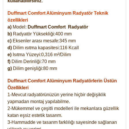
kullanabilirsiniz.
Duffmart Comfort Alüminyum Radyatör Teknik
özellikleri
a)
Model:
Duffmart Comfort
Radyatör
b)
Radyatör Yüksekliği:400 mm
c)
Eksenler arası mesafe:345 mm
d)
Dilim ısıtma kapasitesi:116 Kcall
e)
Isıtma Yüzeyi:0,316 m²/Dilim
f)
Dilim Derinliği:70 mm
g)
Dilim genişliği:80 mm
Duffmart Comfort
Alüminyum Radyatörlerin Üstün
Özellikleri
1-Mevcut radyatörünüzün yerine hiçbir değişiklik
yapmadan montaj yapılabilme.
2-Mükemmel ve çeşitli modelleri ile mekanlara güzellik
katan eşsiz estetik tasarım.
3-Hammadde ve tasarım farklılığı sayesinde sağlanan