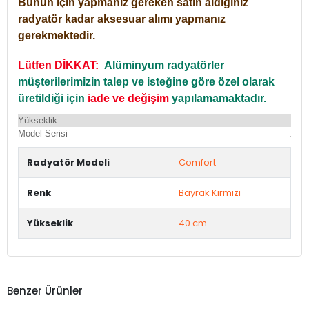
Bunun için yapmanız gereken satın aldığınız
radyatör kadar aksesuar alımı yapmanız
gerekmektedir.
Lütfen DİKKAT:
Alüminyum radyatörler
müşterilerimizin talep ve isteğine göre özel olarak
üretildiği için
iade ve değişim
yapılamamaktadır.
Yükseklik
:
Yü
Model Serisi
:
Du
Radyatör Modeli
Comfort
Renk
Bayrak Kırmızı
Yükseklik
40 cm.
Benzer Ürünler