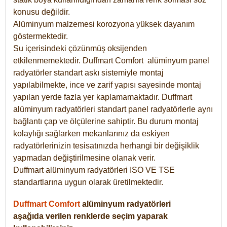
konusu değildir.
Alüminyum malzemesi korozyona yüksek dayanım
göstermektedir.
Su içerisindeki çözünmüş oksijenden
etkilenmemektedir. Duffmart
Comfort
alüminyum panel
radyatörler standart askı sistemiyle montaj
yapılabilmekte, ince ve zarif yapısı sayesinde montaj
yapılan yerde fazla yer kaplamamaktadır. Duffmart
alüminyum radyatörleri standart panel radyatörlerle aynı
bağlantı çap ve ölçülerine sahiptir. Bu durum montaj
kolaylığı sağlarken mekanlarınız da eskiyen
radyatörlerinizin tesisatınızda herhangi bir değişiklik
yapmadan değiştirilmesine olanak verir.
Duffmart alüminyum radyatörleri ISO VE TSE
standartlarına uygun olarak üretilmektedir.
Duffmart Comfort
alüminyum radyatörleri
aşağıda verilen renklerde seçim yaparak