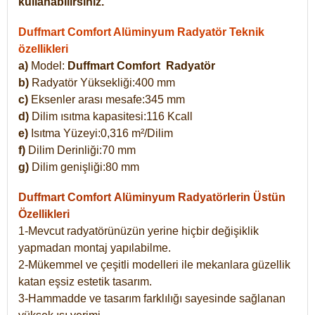
kullanabilirsiniz.
Duffmart Comfort Alüminyum Radyatör Teknik
özellikleri
a)
Model:
Duffmart Comfort
Radyatör
b)
Radyatör Yüksekliği:400 mm
c)
Eksenler arası mesafe:345 mm
d)
Dilim ısıtma kapasitesi:116 Kcall
e)
Isıtma Yüzeyi:0,316 m²/Dilim
f)
Dilim Derinliği:70 mm
g)
Dilim genişliği:80 mm
Duffmart Comfort
Alüminyum Radyatörlerin Üstün
Özellikleri
1-Mevcut radyatörünüzün yerine hiçbir değişiklik
yapmadan montaj yapılabilme.
2-Mükemmel ve çeşitli modelleri ile mekanlara güzellik
katan eşsiz estetik tasarım.
3-Hammadde ve tasarım farklılığı sayesinde sağlanan