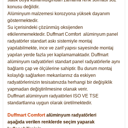
konusu değildir.
Alüminyum malzemesi korozyona yüksek dayanım
göstermektedir.
Su içerisindeki çözünmüş oksijenden
etkilenmemektedir. Duffmart
Comfort
alüminyum panel
radyatörler standart askı sistemiyle montaj
yapılabilmekte, ince ve zarif yapısı sayesinde montaj
yapılan yerde fazla yer kaplamamaktadır. Duffmart
alüminyum radyatörleri standart panel radyatörlerle aynı
bağlantı çap ve ölçülerine sahiptir. Bu durum montaj
kolaylığı sağlarken mekanlarınız da eskiyen
radyatörlerinizin tesisatınızda herhangi bir değişiklik
yapmadan değiştirilmesine olanak verir.
Duffmart alüminyum radyatörleri ISO VE TSE
standartlarına uygun olarak üretilmektedir.
Duffmart Comfort
alüminyum radyatörleri
aşağıda verilen renklerde seçim yaparak