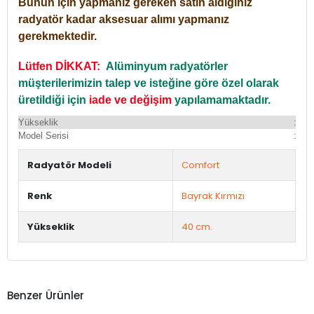
Bunun için yapmanız gereken satın aldığınız
radyatör kadar aksesuar alımı yapmanız
gerekmektedir.
Lütfen DİKKAT:
Alüminyum radyatörler
müşterilerimizin talep ve isteğine göre özel olarak
üretildiği için
iade ve değişim
yapılamamaktadır.
Yükseklik
:
Yü
Model Serisi
:
Du
Radyatör Modeli
Comfort
Renk
Bayrak Kırmızı
Yükseklik
40 cm.
Benzer Ürünler