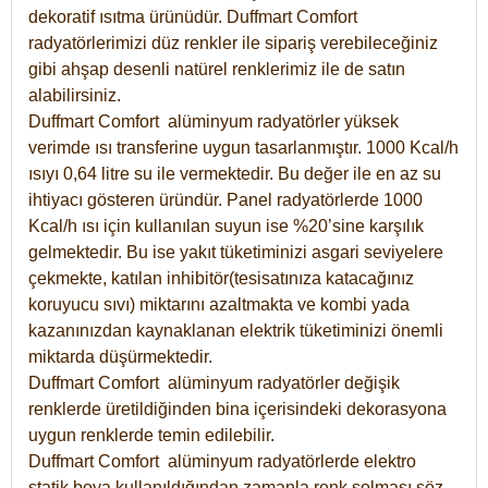
dekoratif ısıtma ürünüdür.
Duffmart Comfort
radyatörlerimizi düz renkler ile sipariş verebileceğiniz
gibi ahşap desenli natürel renklerimiz ile de satın
alabilirsiniz.
Duffmart Comfort alüminyum radyatörler yüksek
verimde ısı transferine uygun tasarlanmıştır. 1000 Kcal/h
ısıyı 0,64 litre su ile vermektedir. Bu değer ile en az su
ihtiyacı gösteren üründür. Panel radyatörlerde 1000
Kcal/h ısı için kullanılan suyun ise %20’sine karşılık
gelmektedir. Bu ise yakıt tüketiminizi asgari seviyelere
çekmekte, katılan inhibitör(tesisatınıza katacağınız
koruyucu sıvı) miktarını azaltmakta ve kombi yada
kazanınızdan kaynaklanan elektrik tüketiminizi önemli
miktarda düşürmektedir.
Duffmart Comfort alüminyum radyatörler değişik
renklerde üretildiğinden bina içerisindeki dekorasyona
uygun renklerde temin edilebilir.
Duffmart
Comfort
alüminyum radyatörlerde elektro
statik boya kullanıldığından zamanla renk solması söz