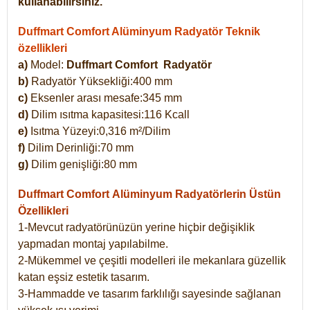
kullanabilirsiniz.
Duffmart Comfort Alüminyum Radyatör Teknik
özellikleri
a)
Model:
Duffmart Comfort
Radyatör
b)
Radyatör Yüksekliği:400 mm
c)
Eksenler arası mesafe:345 mm
d)
Dilim ısıtma kapasitesi:116 Kcall
e)
Isıtma Yüzeyi:0,316 m²/Dilim
f)
Dilim Derinliği:70 mm
g)
Dilim genişliği:80 mm
Duffmart Comfort
Alüminyum Radyatörlerin Üstün
Özellikleri
1-Mevcut radyatörünüzün yerine hiçbir değişiklik
yapmadan montaj yapılabilme.
2-Mükemmel ve çeşitli modelleri ile mekanlara güzellik
katan eşsiz estetik tasarım.
3-Hammadde ve tasarım farklılığı sayesinde sağlanan