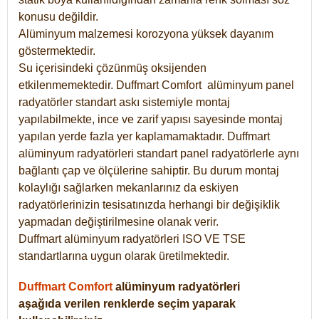
konusu değildir.
Alüminyum malzemesi korozyona yüksek dayanım
göstermektedir.
Su içerisindeki çözünmüş oksijenden
etkilenmemektedir. Duffmart
Comfort
alüminyum panel
radyatörler standart askı sistemiyle montaj
yapılabilmekte, ince ve zarif yapısı sayesinde montaj
yapılan yerde fazla yer kaplamamaktadır. Duffmart
alüminyum radyatörleri standart panel radyatörlerle aynı
bağlantı çap ve ölçülerine sahiptir. Bu durum montaj
kolaylığı sağlarken mekanlarınız da eskiyen
radyatörlerinizin tesisatınızda herhangi bir değişiklik
yapmadan değiştirilmesine olanak verir.
Duffmart alüminyum radyatörleri ISO VE TSE
standartlarına uygun olarak üretilmektedir.
Duffmart Comfort
alüminyum radyatörleri
aşağıda verilen renklerde seçim yaparak