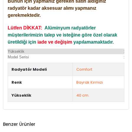
Bunun için yapmanız gereken satın aldığınız
radyatör kadar aksesuar alımı yapmanız
gerekmektedir.
Lütfen DİKKAT:
Alüminyum radyatörler
müşterilerimizin talep ve isteğine göre özel olarak
üretildiği için
iade ve değişim
yapılamamaktadır.
Yükseklik
:
Yü
Model Serisi
:
Du
Radyatör Modeli
Comfort
Renk
Bayrak Kırmızı
Yükseklik
40 cm.
Benzer Ürünler