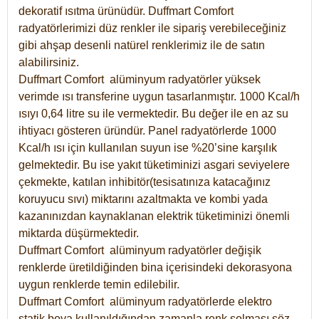
dekoratif ısıtma ürünüdür.
Duffmart Comfort
radyatörlerimizi düz renkler ile sipariş verebileceğiniz
gibi ahşap desenli natürel renklerimiz ile de satın
alabilirsiniz.
Duffmart Comfort alüminyum radyatörler yüksek
verimde ısı transferine uygun tasarlanmıştır. 1000 Kcal/h
ısıyı 0,64 litre su ile vermektedir. Bu değer ile en az su
ihtiyacı gösteren üründür. Panel radyatörlerde 1000
Kcal/h ısı için kullanılan suyun ise %20’sine karşılık
gelmektedir. Bu ise yakıt tüketiminizi asgari seviyelere
çekmekte, katılan inhibitör(tesisatınıza katacağınız
koruyucu sıvı) miktarını azaltmakta ve kombi yada
kazanınızdan kaynaklanan elektrik tüketiminizi önemli
miktarda düşürmektedir.
Duffmart Comfort alüminyum radyatörler değişik
renklerde üretildiğinden bina içerisindeki dekorasyona
uygun renklerde temin edilebilir.
Duffmart
Comfort
alüminyum radyatörlerde elektro
statik boya kullanıldığından zamanla renk solması söz