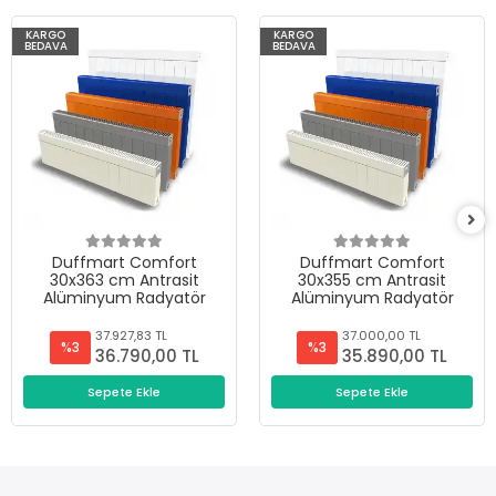
KARGO
KARGO
BEDAVA
BEDAVA
Duffmart Comfort
Duffmart Comfort
30x363 cm Antrasit
30x355 cm Antrasit
Alüminyum Radyatör
Alüminyum Radyatör
37.927,83 TL
37.000,00 TL
%3
%3
36.790,00 TL
35.890,00 TL
Sepete Ekle
Sepete Ekle