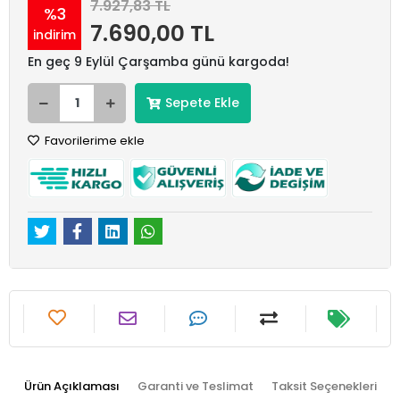
7.927,83 TL
%3
7.690,00 TL
indirim
En geç 9 Eylül Çarşamba günü kargoda!
Sepete Ekle
Favorilerime ekle
Ürün Açıklaması
Garanti ve Teslimat
Taksit Seçenekleri