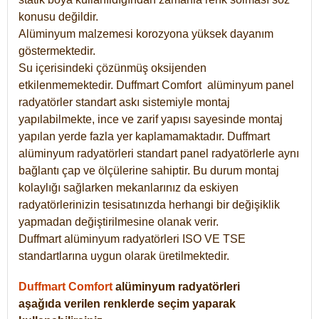
konusu değildir.
Alüminyum malzemesi korozyona yüksek dayanım
göstermektedir.
Su içerisindeki çözünmüş oksijenden
etkilenmemektedir. Duffmart
Comfort
alüminyum panel
radyatörler standart askı sistemiyle montaj
yapılabilmekte, ince ve zarif yapısı sayesinde montaj
yapılan yerde fazla yer kaplamamaktadır. Duffmart
alüminyum radyatörleri standart panel radyatörlerle aynı
bağlantı çap ve ölçülerine sahiptir. Bu durum montaj
kolaylığı sağlarken mekanlarınız da eskiyen
radyatörlerinizin tesisatınızda herhangi bir değişiklik
yapmadan değiştirilmesine olanak verir.
Duffmart alüminyum radyatörleri ISO VE TSE
standartlarına uygun olarak üretilmektedir.
Duffmart Comfort
alüminyum radyatörleri
aşağıda verilen renklerde seçim yaparak