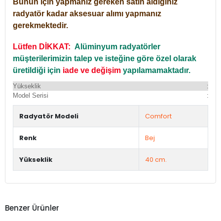
Bunun için yapmanız gereken satın aldığınız
radyatör kadar aksesuar alımı yapmanız
gerekmektedir.
Lütfen DİKKAT:
Alüminyum radyatörler
müşterilerimizin talep ve isteğine göre özel olarak
üretildiği için
iade ve değişim
yapılamamaktadır.
Yükseklik
:
Yü
Model Serisi
:
Du
Radyatör Modeli
Comfort
Renk
Bej
Yükseklik
40 cm.
Benzer Ürünler