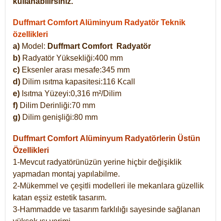
kullanabilirsiniz.
Duffmart Comfort Alüminyum Radyatör Teknik
özellikleri
a)
Model:
Duffmart Comfort
Radyatör
b)
Radyatör Yüksekliği:400 mm
c)
Eksenler arası mesafe:345 mm
d)
Dilim ısıtma kapasitesi:116 Kcall
e)
Isıtma Yüzeyi:0,316 m²/Dilim
f)
Dilim Derinliği:70 mm
g)
Dilim genişliği:80 mm
Duffmart Comfort
Alüminyum Radyatörlerin Üstün
Özellikleri
1-Mevcut radyatörünüzün yerine hiçbir değişiklik
yapmadan montaj yapılabilme.
2-Mükemmel ve çeşitli modelleri ile mekanlara güzellik
katan eşsiz estetik tasarım.
3-Hammadde ve tasarım farklılığı sayesinde sağlanan