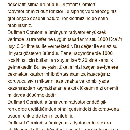
dekoratif ısıtma ürünüdür.
Duffmart Comfort
radyatörlerimizi düz renkler ile sipariş verebileceğiniz
gibi ahşap desenli natürel renklerimiz ile de satın
alabilirsiniz.
Duffmart Comfort alüminyum radyatörler yüksek
verimde ısı transferine uygun tasarlanmıştır. 1000 Kcal/h
ısıyı 0,64 litre su ile vermektedir. Bu değer ile en az su
ihtiyacı gösteren üründür. Panel radyatörlerde 1000
Kcal/h ısı için kullanılan suyun ise %20’sine karşılık
gelmektedir. Bu ise yakıt tüketiminizi asgari seviyelere
çekmekte, katılan inhibitör(tesisatınıza katacağınız
koruyucu sıvı) miktarını azaltmakta ve kombi yada
kazanınızdan kaynaklanan elektrik tüketiminizi önemli
miktarda düşürmektedir.
Duffmart Comfort alüminyum radyatörler değişik
renklerde üretildiğinden bina içerisindeki dekorasyona
uygun renklerde temin edilebilir.
Duffmart
Comfort
alüminyum radyatörlerde elektro
statik boya kullanıldığından zamanla renk solması söz