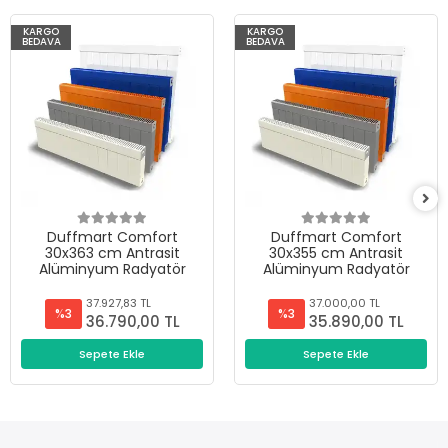
KARGO
KARGO
BEDAVA
BEDAVA
Duffmart Comfort
Duffmart Comfort
30x363 cm Antrasit
30x355 cm Antrasit
Alüminyum Radyatör
Alüminyum Radyatör
37.927,83 TL
37.000,00 TL
%3
%3
36.790,00 TL
35.890,00 TL
Sepete Ekle
Sepete Ekle