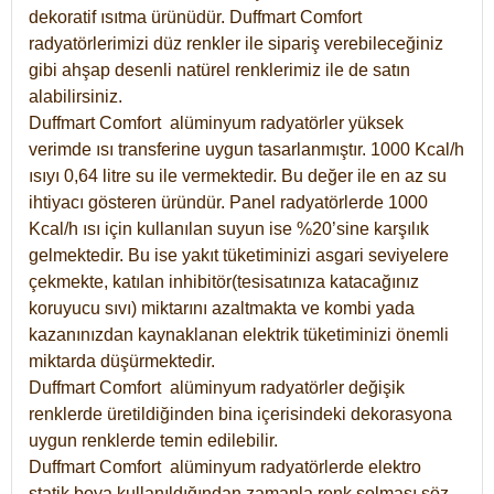
dekoratif ısıtma ürünüdür.
Duffmart Comfort
radyatörlerimizi düz renkler ile sipariş verebileceğiniz
gibi ahşap desenli natürel renklerimiz ile de satın
alabilirsiniz.
Duffmart Comfort alüminyum radyatörler yüksek
verimde ısı transferine uygun tasarlanmıştır. 1000 Kcal/h
ısıyı 0,64 litre su ile vermektedir. Bu değer ile en az su
ihtiyacı gösteren üründür. Panel radyatörlerde 1000
Kcal/h ısı için kullanılan suyun ise %20’sine karşılık
gelmektedir. Bu ise yakıt tüketiminizi asgari seviyelere
çekmekte, katılan inhibitör(tesisatınıza katacağınız
koruyucu sıvı) miktarını azaltmakta ve kombi yada
kazanınızdan kaynaklanan elektrik tüketiminizi önemli
miktarda düşürmektedir.
Duffmart Comfort alüminyum radyatörler değişik
renklerde üretildiğinden bina içerisindeki dekorasyona
uygun renklerde temin edilebilir.
Duffmart
Comfort
alüminyum radyatörlerde elektro
statik boya kullanıldığından zamanla renk solması söz