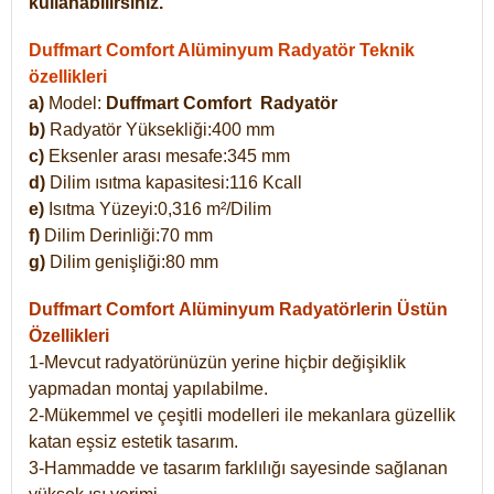
kullanabilirsiniz.
Duffmart Comfort Alüminyum Radyatör Teknik
özellikleri
a)
Model:
Duffmart Comfort
Radyatör
b)
Radyatör Yüksekliği:400 mm
c)
Eksenler arası mesafe:345 mm
d)
Dilim ısıtma kapasitesi:116 Kcall
e)
Isıtma Yüzeyi:0,316 m²/Dilim
f)
Dilim Derinliği:70 mm
g)
Dilim genişliği:80 mm
Duffmart Comfort
Alüminyum Radyatörlerin Üstün
Özellikleri
1-Mevcut radyatörünüzün yerine hiçbir değişiklik
yapmadan montaj yapılabilme.
2-Mükemmel ve çeşitli modelleri ile mekanlara güzellik
katan eşsiz estetik tasarım.
3-Hammadde ve tasarım farklılığı sayesinde sağlanan