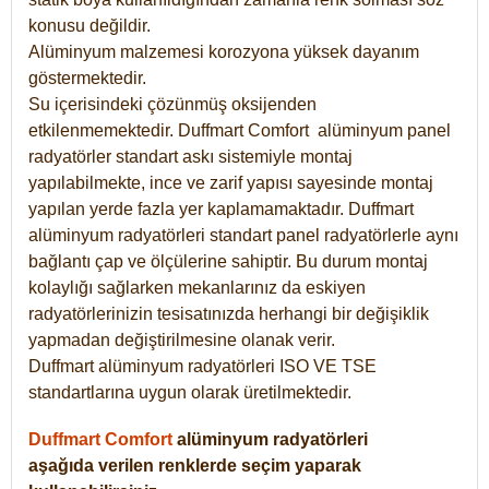
konusu değildir.
Alüminyum malzemesi korozyona yüksek dayanım
göstermektedir.
Su içerisindeki çözünmüş oksijenden
etkilenmemektedir. Duffmart
Comfort
alüminyum panel
radyatörler standart askı sistemiyle montaj
yapılabilmekte, ince ve zarif yapısı sayesinde montaj
yapılan yerde fazla yer kaplamamaktadır. Duffmart
alüminyum radyatörleri standart panel radyatörlerle aynı
bağlantı çap ve ölçülerine sahiptir. Bu durum montaj
kolaylığı sağlarken mekanlarınız da eskiyen
radyatörlerinizin tesisatınızda herhangi bir değişiklik
yapmadan değiştirilmesine olanak verir.
Duffmart alüminyum radyatörleri ISO VE TSE
standartlarına uygun olarak üretilmektedir.
Duffmart Comfort
alüminyum radyatörleri
aşağıda verilen renklerde seçim yaparak