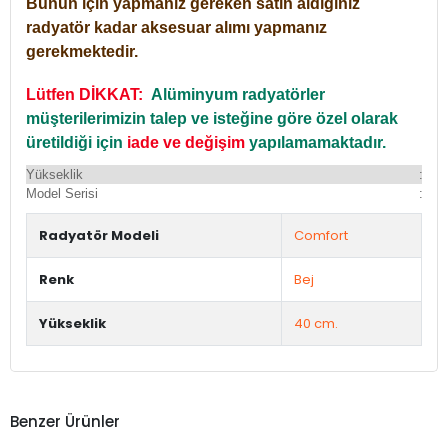
Bunun için yapmanız gereken satın aldığınız
radyatör kadar aksesuar alımı yapmanız
gerekmektedir.
Lütfen DİKKAT:
Alüminyum radyatörler
müşterilerimizin talep ve isteğine göre özel olarak
üretildiği için
iade ve değişim
yapılamamaktadır.
Yükseklik
:
Yü
Model Serisi
:
Du
Radyatör Modeli
Comfort
Renk
Bej
Yükseklik
40 cm.
Benzer Ürünler