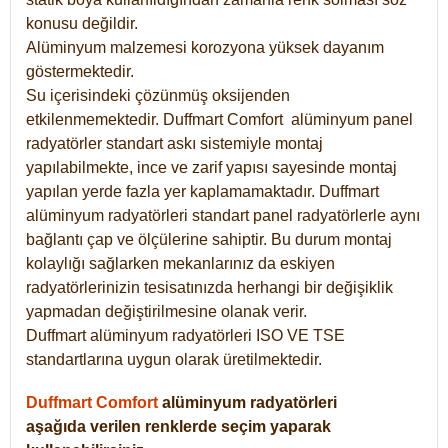
konusu değildir.
Alüminyum malzemesi korozyona yüksek dayanım
göstermektedir.
Su içerisindeki çözünmüş oksijenden
etkilenmemektedir. Duffmart
Comfort
alüminyum panel
radyatörler standart askı sistemiyle montaj
yapılabilmekte, ince ve zarif yapısı sayesinde montaj
yapılan yerde fazla yer kaplamamaktadır. Duffmart
alüminyum radyatörleri standart panel radyatörlerle aynı
bağlantı çap ve ölçülerine sahiptir. Bu durum montaj
kolaylığı sağlarken mekanlarınız da eskiyen
radyatörlerinizin tesisatınızda herhangi bir değişiklik
yapmadan değiştirilmesine olanak verir.
Duffmart alüminyum radyatörleri ISO VE TSE
standartlarına uygun olarak üretilmektedir.
Duffmart Comfort
alüminyum radyatörleri
aşağıda verilen renklerde seçim yaparak