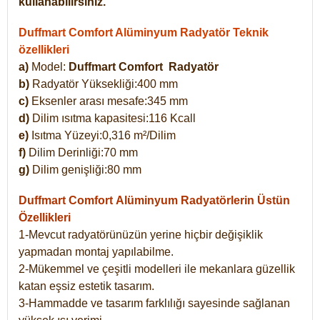
kullanabilirsiniz.
Duffmart Comfort Alüminyum Radyatör Teknik
özellikleri
a)
Model:
Duffmart Comfort
Radyatör
b)
Radyatör Yüksekliği:400 mm
c)
Eksenler arası mesafe:345 mm
d)
Dilim ısıtma kapasitesi:116 Kcall
e)
Isıtma Yüzeyi:0,316 m²/Dilim
f)
Dilim Derinliği:70 mm
g)
Dilim genişliği:80 mm
Duffmart Comfort
Alüminyum Radyatörlerin Üstün
Özellikleri
1-Mevcut radyatörünüzün yerine hiçbir değişiklik
yapmadan montaj yapılabilme.
2-Mükemmel ve çeşitli modelleri ile mekanlara güzellik
katan eşsiz estetik tasarım.
3-Hammadde ve tasarım farklılığı sayesinde sağlanan