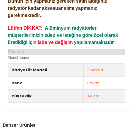
Bunun için yapmanız gereken satın aldığınız
radyatör kadar aksesuar alımı yapmanız
gerekmektedir.
Lütfen DİKKAT:
Alüminyum radyatörler
müşterilerimizin talep ve isteğine göre özel olarak
üretildiği için
iade ve değişim
yapılamamaktadır.
Yükseklik
:
Yü
Model Serisi
:
Du
Radyatör Modeli
Comfort
Renk
Beyaz
Yükseklik
40 cm.
Benzer Ürünler