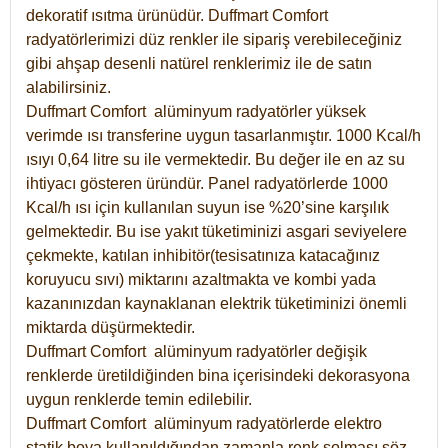
dekoratif ısıtma ürünüdür.
Duffmart Comfort
radyatörlerimizi düz renkler ile sipariş verebileceğiniz
gibi ahşap desenli natürel renklerimiz ile de satın
alabilirsiniz.
Duffmart Comfort alüminyum radyatörler yüksek
verimde ısı transferine uygun tasarlanmıştır. 1000 Kcal/h
ısıyı 0,64 litre su ile vermektedir. Bu değer ile en az su
ihtiyacı gösteren üründür. Panel radyatörlerde 1000
Kcal/h ısı için kullanılan suyun ise %20’sine karşılık
gelmektedir. Bu ise yakıt tüketiminizi asgari seviyelere
çekmekte, katılan inhibitör(tesisatınıza katacağınız
koruyucu sıvı) miktarını azaltmakta ve kombi yada
kazanınızdan kaynaklanan elektrik tüketiminizi önemli
miktarda düşürmektedir.
Duffmart Comfort alüminyum radyatörler değişik
renklerde üretildiğinden bina içerisindeki dekorasyona
uygun renklerde temin edilebilir.
Duffmart
Comfort
alüminyum radyatörlerde elektro
statik boya kullanıldığından zamanla renk solması söz