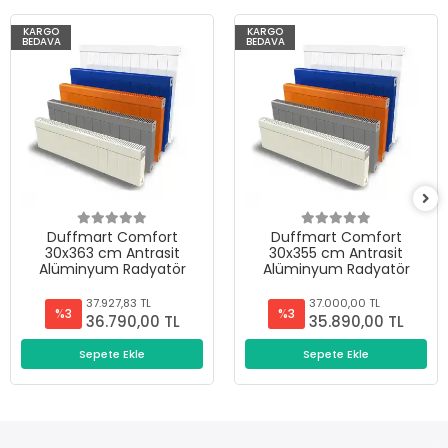
KARGO
KARGO
BEDAVA
BEDAVA
Duffmart Comfort
Duffmart Comfort
30x363 cm Antrasit
30x355 cm Antrasit
Alüminyum Radyatör
Alüminyum Radyatör
37.927,83 TL
37.000,00 TL
%3
%3
36.790,00 TL
35.890,00 TL
Sepete Ekle
Sepete Ekle