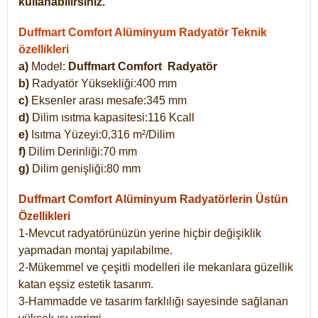
kullanabilirsiniz.
Duffmart Comfort Alüminyum Radyatör Teknik
özellikleri
a)
Model:
Duffmart Comfort
Radyatör
b)
Radyatör Yüksekliği:400 mm
c)
Eksenler arası mesafe:345 mm
d)
Dilim ısıtma kapasitesi:116 Kcall
e)
Isıtma Yüzeyi:0,316 m²/Dilim
f)
Dilim Derinliği:70 mm
g)
Dilim genişliği:80 mm
Duffmart Comfort
Alüminyum Radyatörlerin Üstün
Özellikleri
1-Mevcut radyatörünüzün yerine hiçbir değişiklik
yapmadan montaj yapılabilme.
2-Mükemmel ve çeşitli modelleri ile mekanlara güzellik
katan eşsiz estetik tasarım.
3-Hammadde ve tasarım farklılığı sayesinde sağlanan