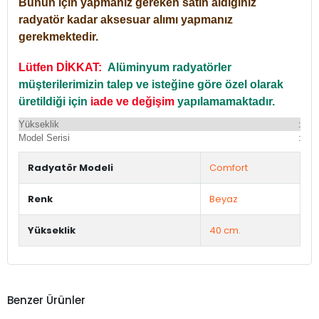
Bunun için yapmanız gereken satın aldığınız
radyatör kadar aksesuar alımı yapmanız
gerekmektedir.
Lütfen DİKKAT:
Alüminyum radyatörler
müşterilerimizin talep ve isteğine göre özel olarak
üretildiği için
iade ve değişim
yapılamamaktadır.
Yükseklik
:
Yü
Model Serisi
:
Du
Radyatör Modeli
Comfort
Renk
Beyaz
Yükseklik
40 cm.
Benzer Ürünler