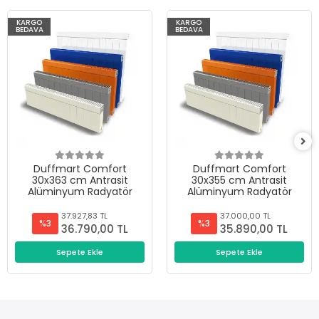
KARGO
KARGO
BEDAVA
BEDAVA
Duffmart Comfort
Duffmart Comfort
30x363 cm Antrasit
30x355 cm Antrasit
Alüminyum Radyatör
Alüminyum Radyatör
37.927,83 TL
37.000,00 TL
%3
%3
36.790,00 TL
35.890,00 TL
Sepete Ekle
Sepete Ekle