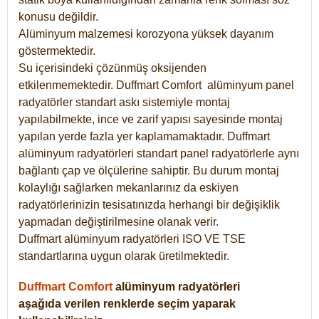
konusu değildir.
Alüminyum malzemesi korozyona yüksek dayanım
göstermektedir.
Su içerisindeki çözünmüş oksijenden
etkilenmemektedir. Duffmart
Comfort
alüminyum panel
radyatörler standart askı sistemiyle montaj
yapılabilmekte, ince ve zarif yapısı sayesinde montaj
yapılan yerde fazla yer kaplamamaktadır. Duffmart
alüminyum radyatörleri standart panel radyatörlerle aynı
bağlantı çap ve ölçülerine sahiptir. Bu durum montaj
kolaylığı sağlarken mekanlarınız da eskiyen
radyatörlerinizin tesisatınızda herhangi bir değişiklik
yapmadan değiştirilmesine olanak verir.
Duffmart alüminyum radyatörleri ISO VE TSE
standartlarına uygun olarak üretilmektedir.
Duffmart Comfort
alüminyum radyatörleri
aşağıda verilen renklerde seçim yaparak