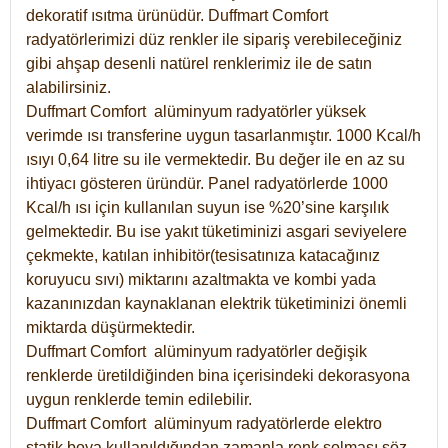
dekoratif ısıtma ürünüdür.
Duffmart Comfort
radyatörlerimizi düz renkler ile sipariş verebileceğiniz
gibi ahşap desenli natürel renklerimiz ile de satın
alabilirsiniz.
Duffmart Comfort alüminyum radyatörler yüksek
verimde ısı transferine uygun tasarlanmıştır. 1000 Kcal/h
ısıyı 0,64 litre su ile vermektedir. Bu değer ile en az su
ihtiyacı gösteren üründür. Panel radyatörlerde 1000
Kcal/h ısı için kullanılan suyun ise %20’sine karşılık
gelmektedir. Bu ise yakıt tüketiminizi asgari seviyelere
çekmekte, katılan inhibitör(tesisatınıza katacağınız
koruyucu sıvı) miktarını azaltmakta ve kombi yada
kazanınızdan kaynaklanan elektrik tüketiminizi önemli
miktarda düşürmektedir.
Duffmart Comfort alüminyum radyatörler değişik
renklerde üretildiğinden bina içerisindeki dekorasyona
uygun renklerde temin edilebilir.
Duffmart
Comfort
alüminyum radyatörlerde elektro
statik boya kullanıldığından zamanla renk solması söz