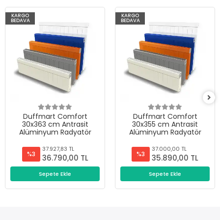
KARGO
KARGO
BEDAVA
BEDAVA
Duffmart Comfort
Duffmart Comfort
30x363 cm Antrasit
30x355 cm Antrasit
Alüminyum Radyatör
Alüminyum Radyatör
37.927,83 TL
37.000,00 TL
%3
%3
36.790,00 TL
35.890,00 TL
Sepete Ekle
Sepete Ekle