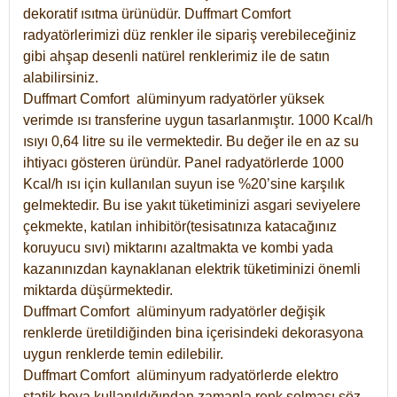
dekoratif ısıtma ürünüdür.
Duffmart Comfort
radyatörlerimizi düz renkler ile sipariş verebileceğiniz
gibi ahşap desenli natürel renklerimiz ile de satın
alabilirsiniz.
Duffmart Comfort alüminyum radyatörler yüksek
verimde ısı transferine uygun tasarlanmıştır. 1000 Kcal/h
ısıyı 0,64 litre su ile vermektedir. Bu değer ile en az su
ihtiyacı gösteren üründür. Panel radyatörlerde 1000
Kcal/h ısı için kullanılan suyun ise %20’sine karşılık
gelmektedir. Bu ise yakıt tüketiminizi asgari seviyelere
çekmekte, katılan inhibitör(tesisatınıza katacağınız
koruyucu sıvı) miktarını azaltmakta ve kombi yada
kazanınızdan kaynaklanan elektrik tüketiminizi önemli
miktarda düşürmektedir.
Duffmart Comfort alüminyum radyatörler değişik
renklerde üretildiğinden bina içerisindeki dekorasyona
uygun renklerde temin edilebilir.
Duffmart
Comfort
alüminyum radyatörlerde elektro
statik boya kullanıldığından zamanla renk solması söz