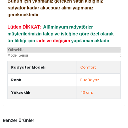
Bunun için yapmanız gereken satın aldığınız
radyatör kadar aksesuar alımı yapmanız
gerekmektedir.
Lütfen DİKKAT:
Alüminyum radyatörler
müşterilerimizin talep ve isteğine göre özel olarak
üretildiği için
iade ve değişim
yapılamamaktadır.
Yükseklik
:
Yü
Model Serisi
:
Du
Radyatör Modeli
Comfort
Renk
Buz Beyaz
Yükseklik
40 cm.
Benzer Ürünler