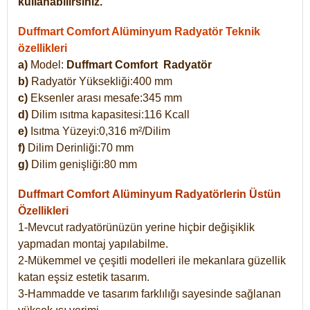
kullanabilirsiniz.
Duffmart Comfort Alüminyum Radyatör Teknik
özellikleri
a)
Model:
Duffmart Comfort
Radyatör
b)
Radyatör Yüksekliği:400 mm
c)
Eksenler arası mesafe:345 mm
d)
Dilim ısıtma kapasitesi:116 Kcall
e)
Isıtma Yüzeyi:0,316 m²/Dilim
f)
Dilim Derinliği:70 mm
g)
Dilim genişliği:80 mm
Duffmart Comfort
Alüminyum Radyatörlerin Üstün
Özellikleri
1-Mevcut radyatörünüzün yerine hiçbir değişiklik
yapmadan montaj yapılabilme.
2-Mükemmel ve çeşitli modelleri ile mekanlara güzellik
katan eşsiz estetik tasarım.
3-Hammadde ve tasarım farklılığı sayesinde sağlanan