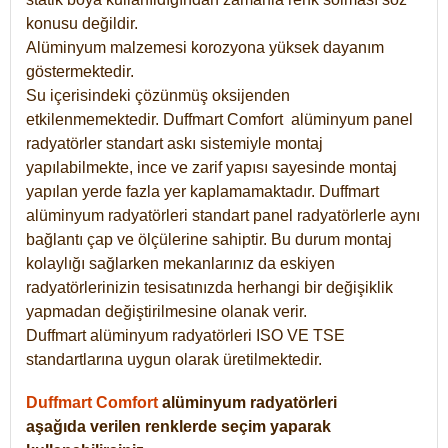
konusu değildir.
Alüminyum malzemesi korozyona yüksek dayanım
göstermektedir.
Su içerisindeki çözünmüş oksijenden
etkilenmemektedir. Duffmart
Comfort
alüminyum panel
radyatörler standart askı sistemiyle montaj
yapılabilmekte, ince ve zarif yapısı sayesinde montaj
yapılan yerde fazla yer kaplamamaktadır. Duffmart
alüminyum radyatörleri standart panel radyatörlerle aynı
bağlantı çap ve ölçülerine sahiptir. Bu durum montaj
kolaylığı sağlarken mekanlarınız da eskiyen
radyatörlerinizin tesisatınızda herhangi bir değişiklik
yapmadan değiştirilmesine olanak verir.
Duffmart alüminyum radyatörleri ISO VE TSE
standartlarına uygun olarak üretilmektedir.
Duffmart Comfort
alüminyum radyatörleri
aşağıda verilen renklerde seçim yaparak