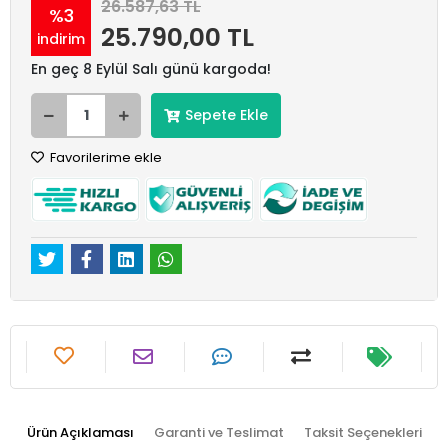
26.587,63 TL
%3
25.790,00 TL
indirim
En geç 8 Eylül Salı günü kargoda!
Sepete Ekle
Favorilerime ekle
Ürün Açıklaması
Garanti ve Teslimat
Taksit Seçenekleri