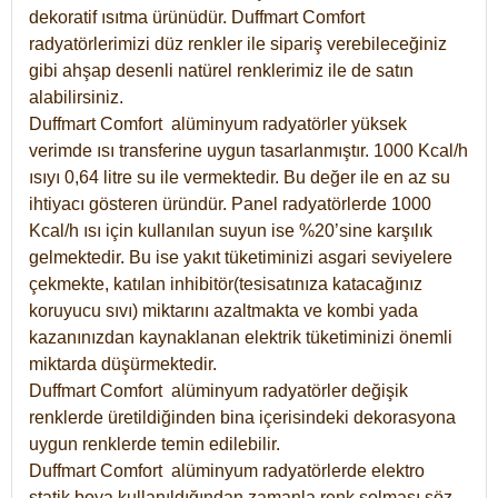
dekoratif ısıtma ürünüdür.
Duffmart Comfort
radyatörlerimizi düz renkler ile sipariş verebileceğiniz
gibi ahşap desenli natürel renklerimiz ile de satın
alabilirsiniz.
Duffmart Comfort alüminyum radyatörler yüksek
verimde ısı transferine uygun tasarlanmıştır. 1000 Kcal/h
ısıyı 0,64 litre su ile vermektedir. Bu değer ile en az su
ihtiyacı gösteren üründür. Panel radyatörlerde 1000
Kcal/h ısı için kullanılan suyun ise %20’sine karşılık
gelmektedir. Bu ise yakıt tüketiminizi asgari seviyelere
çekmekte, katılan inhibitör(tesisatınıza katacağınız
koruyucu sıvı) miktarını azaltmakta ve kombi yada
kazanınızdan kaynaklanan elektrik tüketiminizi önemli
miktarda düşürmektedir.
Duffmart Comfort alüminyum radyatörler değişik
renklerde üretildiğinden bina içerisindeki dekorasyona
uygun renklerde temin edilebilir.
Duffmart
Comfort
alüminyum radyatörlerde elektro
statik boya kullanıldığından zamanla renk solması söz