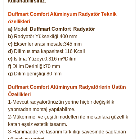
kullanabilirsiniz.
Duffmart Comfort Alüminyum Radyatör Teknik
özellikleri
a)
Model:
Duffmart Comfort
Radyatör
b)
Radyatör Yüksekliği:400 mm
c)
Eksenler arası mesafe:345 mm
d)
Dilim ısıtma kapasitesi:116 Kcall
e)
Isıtma Yüzeyi:0,316 m²/Dilim
f)
Dilim Derinliği:70 mm
g)
Dilim genişliği:80 mm
Duffmart Comfort
Alüminyum Radyatörlerin Üstün
Özellikleri
1-Mevcut radyatörünüzün yerine hiçbir değişiklik
yapmadan montaj yapılabilme.
2-Mükemmel ve çeşitli modelleri ile mekanlara güzellik
katan eşsiz estetik tasarım.
3-Hammadde ve tasarım farklılığı sayesinde sağlanan