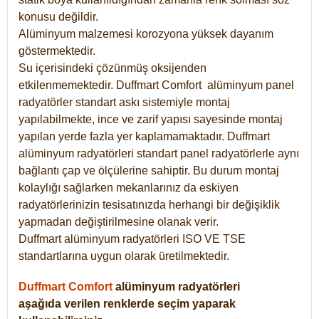
konusu değildir.
Alüminyum malzemesi korozyona yüksek dayanım
göstermektedir.
Su içerisindeki çözünmüş oksijenden
etkilenmemektedir. Duffmart
Comfort
alüminyum panel
radyatörler standart askı sistemiyle montaj
yapılabilmekte, ince ve zarif yapısı sayesinde montaj
yapılan yerde fazla yer kaplamamaktadır. Duffmart
alüminyum radyatörleri standart panel radyatörlerle aynı
bağlantı çap ve ölçülerine sahiptir. Bu durum montaj
kolaylığı sağlarken mekanlarınız da eskiyen
radyatörlerinizin tesisatınızda herhangi bir değişiklik
yapmadan değiştirilmesine olanak verir.
Duffmart alüminyum radyatörleri ISO VE TSE
standartlarına uygun olarak üretilmektedir.
Duffmart Comfort
alüminyum radyatörleri
aşağıda verilen renklerde seçim yaparak