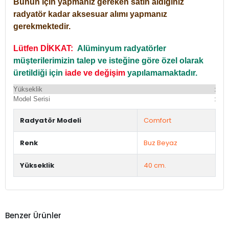
Bunun için yapmanız gereken satın aldığınız
radyatör kadar aksesuar alımı yapmanız
gerekmektedir.
Lütfen DİKKAT:
Alüminyum radyatörler
müşterilerimizin talep ve isteğine göre özel olarak
üretildiği için
iade ve değişim
yapılamamaktadır.
Yükseklik
:
Yü
Model Serisi
:
Du
Radyatör Modeli
Comfort
Renk
Buz Beyaz
Yükseklik
40 cm.
Benzer Ürünler