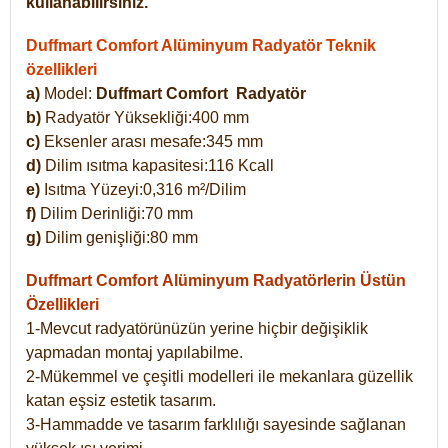
kullanabilirsiniz.
Duffmart Comfort Alüminyum Radyatör Teknik
özellikleri
a)
Model:
Duffmart Comfort
Radyatör
b)
Radyatör Yüksekliği:400 mm
c)
Eksenler arası mesafe:345 mm
d)
Dilim ısıtma kapasitesi:116 Kcall
e)
Isıtma Yüzeyi:0,316 m²/Dilim
f)
Dilim Derinliği:70 mm
g)
Dilim genişliği:80 mm
Duffmart Comfort
Alüminyum Radyatörlerin Üstün
Özellikleri
1-Mevcut radyatörünüzün yerine hiçbir değişiklik
yapmadan montaj yapılabilme.
2-Mükemmel ve çeşitli modelleri ile mekanlara güzellik
katan eşsiz estetik tasarım.
3-Hammadde ve tasarım farklılığı sayesinde sağlanan