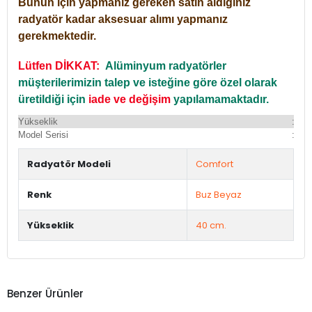
Bunun için yapmanız gereken satın aldığınız
radyatör kadar aksesuar alımı yapmanız
gerekmektedir.
Lütfen DİKKAT:
Alüminyum radyatörler
müşterilerimizin talep ve isteğine göre özel olarak
üretildiği için
iade ve değişim
yapılamamaktadır.
Yükseklik
:
Yü
Model Serisi
:
Du
Radyatör Modeli
Comfort
Renk
Buz Beyaz
Yükseklik
40 cm.
Benzer Ürünler