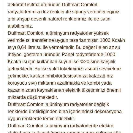
dekoratif ısıtma ürünüdür.
Duffmart Comfort
radyatörlerimizi düz renkler ile sipariş verebileceğiniz
gibi ahşap desenli natürel renklerimiz ile de satın
alabilirsiniz.
Duffmart Comfort alüminyum radyatörler yüksek
verimde ısı transferine uygun tasarlanmıştır. 1000 Kcal/h
ısıyı 0,64 litre su ile vermektedir. Bu değer ile en az su
ihtiyacı gösteren üründür. Panel radyatörlerde 1000
Kcal/h ısı için kullanılan suyun ise %20’sine karşılık
gelmektedir. Bu ise yakıt tüketiminizi asgari seviyelere
çekmekte, katılan inhibitör(tesisatınıza katacağınız
koruyucu sıvı) miktarını azaltmakta ve kombi yada
kazanınızdan kaynaklanan elektrik tüketiminizi önemli
miktarda düşürmektedir.
Duffmart Comfort alüminyum radyatörler değişik
renklerde üretildiğinden bina içerisindeki dekorasyona
uygun renklerde temin edilebilir.
Duffmart
Comfort
alüminyum radyatörlerde elektro
statik boya kullanıldığından zamanla renk solması söz