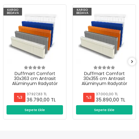
KARGO
KARGO
BEDAVA
BEDAVA
Duffmart Comfort
Duffmart Comfort
30x363 cm Antrasit
30x355 cm Antrasit
Alüminyum Radyatör
Alüminyum Radyatör
37.927,83 TL
37.000,00 TL
%3
%3
36.790,00 TL
35.890,00 TL
Sepete Ekle
Sepete Ekle