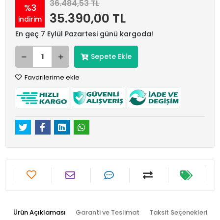
36.484,53 TL
%3
35.390,00 TL
indirim
En geç 7 Eylül Pazartesi günü kargoda!
Sepete Ekle
Favorilerime ekle
Ürün Açıklaması
Garanti ve Teslimat
Taksit Seçenekleri