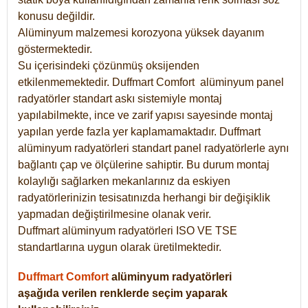
konusu değildir.
Alüminyum malzemesi korozyona yüksek dayanım
göstermektedir.
Su içerisindeki çözünmüş oksijenden
etkilenmemektedir. Duffmart
Comfort
alüminyum panel
radyatörler standart askı sistemiyle montaj
yapılabilmekte, ince ve zarif yapısı sayesinde montaj
yapılan yerde fazla yer kaplamamaktadır. Duffmart
alüminyum radyatörleri standart panel radyatörlerle aynı
bağlantı çap ve ölçülerine sahiptir. Bu durum montaj
kolaylığı sağlarken mekanlarınız da eskiyen
radyatörlerinizin tesisatınızda herhangi bir değişiklik
yapmadan değiştirilmesine olanak verir.
Duffmart alüminyum radyatörleri ISO VE TSE
standartlarına uygun olarak üretilmektedir.
Duffmart Comfort
alüminyum radyatörleri
aşağıda verilen renklerde seçim yaparak