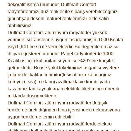
dekoratif ısıtma ürünüdür.
Duffmart Comfort
radyatörlerimizi düz renkler ile sipariş verebileceğiniz
gibi ahşap desenli natürel renklerimiz ile de satın
alabilirsiniz.
Duffmart Comfort alüminyum radyatörler yüksek
verimde ısı transferine uygun tasarlanmıştır. 1000 Kcal/h
ısıyı 0,64 litre su ile vermektedir. Bu değer ile en az su
ihtiyacı gösteren üründür. Panel radyatörlerde 1000
Kcal/h ısı için kullanılan suyun ise %20’sine karşılık
gelmektedir. Bu ise yakıt tüketiminizi asgari seviyelere
çekmekte, katılan inhibitör(tesisatınıza katacağınız
koruyucu sıvı) miktarını azaltmakta ve kombi yada
kazanınızdan kaynaklanan elektrik tüketiminizi önemli
miktarda düşürmektedir.
Duffmart Comfort alüminyum radyatörler değişik
renklerde üretildiğinden bina içerisindeki dekorasyona
uygun renklerde temin edilebilir.
Duffmart
Comfort
alüminyum radyatörlerde elektro
statik boya kullanıldığından zamanla renk solması söz