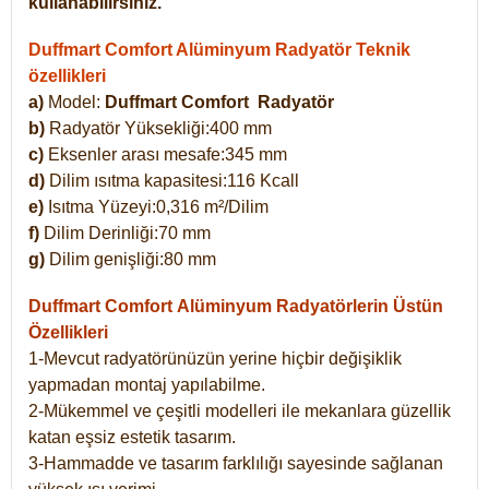
kullanabilirsiniz.
Duffmart Comfort Alüminyum Radyatör Teknik
özellikleri
a)
Model:
Duffmart Comfort
Radyatör
b)
Radyatör Yüksekliği:400 mm
c)
Eksenler arası mesafe:345 mm
d)
Dilim ısıtma kapasitesi:116 Kcall
e)
Isıtma Yüzeyi:0,316 m²/Dilim
f)
Dilim Derinliği:70 mm
g)
Dilim genişliği:80 mm
Duffmart Comfort
Alüminyum Radyatörlerin Üstün
Özellikleri
1-Mevcut radyatörünüzün yerine hiçbir değişiklik
yapmadan montaj yapılabilme.
2-Mükemmel ve çeşitli modelleri ile mekanlara güzellik
katan eşsiz estetik tasarım.
3-Hammadde ve tasarım farklılığı sayesinde sağlanan