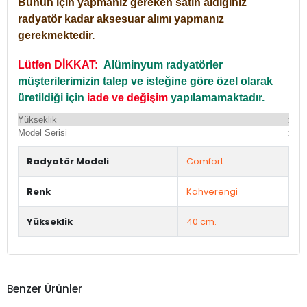
Bunun için yapmanız gereken satın aldığınız
radyatör kadar aksesuar alımı yapmanız
gerekmektedir.
Lütfen DİKKAT:
Alüminyum radyatörler
müşterilerimizin talep ve isteğine göre özel olarak
üretildiği için
iade ve değişim
yapılamamaktadır.
Yükseklik
:
Yü
Model Serisi
:
Du
Radyatör Modeli
Comfort
Renk
Kahverengi
Yükseklik
40 cm.
Benzer Ürünler