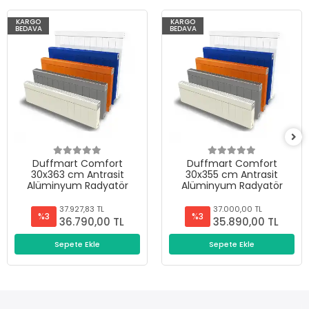
KARGO
KARGO
BEDAVA
BEDAVA
Duffmart Comfort
Duffmart Comfort
30x363 cm Antrasit
30x355 cm Antrasit
Alüminyum Radyatör
Alüminyum Radyatör
37.927,83 TL
37.000,00 TL
%3
%3
36.790,00 TL
35.890,00 TL
Sepete Ekle
Sepete Ekle