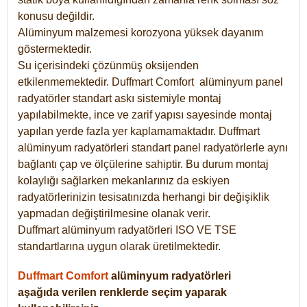
konusu değildir.
Alüminyum malzemesi korozyona yüksek dayanım
göstermektedir.
Su içerisindeki çözünmüş oksijenden
etkilenmemektedir. Duffmart
Comfort
alüminyum panel
radyatörler standart askı sistemiyle montaj
yapılabilmekte, ince ve zarif yapısı sayesinde montaj
yapılan yerde fazla yer kaplamamaktadır. Duffmart
alüminyum radyatörleri standart panel radyatörlerle aynı
bağlantı çap ve ölçülerine sahiptir. Bu durum montaj
kolaylığı sağlarken mekanlarınız da eskiyen
radyatörlerinizin tesisatınızda herhangi bir değişiklik
yapmadan değiştirilmesine olanak verir.
Duffmart alüminyum radyatörleri ISO VE TSE
standartlarına uygun olarak üretilmektedir.
Duffmart Comfort
alüminyum radyatörleri
aşağıda verilen renklerde seçim yaparak