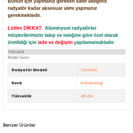
Bunun için yapmanız gereken satın aldığınız
radyatör kadar aksesuar alımı yapmanız
gerekmektedir.
Lütfen DİKKAT:
Alüminyum radyatörler
müşterilerimizin talep ve isteğine göre özel olarak
üretildiği için
iade ve değişim
yapılamamaktadır.
Yükseklik
:
Yü
Model Serisi
:
Du
Radyatör Modeli
Comfort
Renk
Kahverengi
Yükseklik
40 cm.
Benzer Ürünler