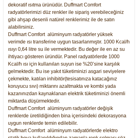
dekoratif ısıtma ürünüdür.
Duffmart Comfort
radyatörlerimizi düz renkler ile sipariş verebileceğiniz
gibi ahşap desenli natürel renklerimiz ile de satın
alabilirsiniz.
Duffmart Comfort alüminyum radyatörler yüksek
verimde ısı transferine uygun tasarlanmıştır. 1000 Kcal/h
ısıyı 0,64 litre su ile vermektedir. Bu değer ile en az su
ihtiyacı gösteren üründür. Panel radyatörlerde 1000
Kcal/h ısı için kullanılan suyun ise %20’sine karşılık
gelmektedir. Bu ise yakıt tüketiminizi asgari seviyelere
çekmekte, katılan inhibitör(tesisatınıza katacağınız
koruyucu sıvı) miktarını azaltmakta ve kombi yada
kazanınızdan kaynaklanan elektrik tüketiminizi önemli
miktarda düşürmektedir.
Duffmart Comfort alüminyum radyatörler değişik
renklerde üretildiğinden bina içerisindeki dekorasyona
uygun renklerde temin edilebilir.
Duffmart
Comfort
alüminyum radyatörlerde elektro
statik boya kullanıldığından zamanla renk solması söz