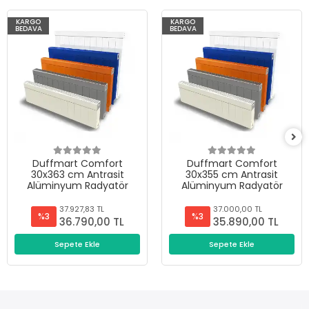
KARGO
KARGO
BEDAVA
BEDAVA
Duffmart Comfort
Duffmart Comfort
30x363 cm Antrasit
30x355 cm Antrasit
Alüminyum Radyatör
Alüminyum Radyatör
37.927,83 TL
37.000,00 TL
%3
%3
36.790,00 TL
35.890,00 TL
Sepete Ekle
Sepete Ekle