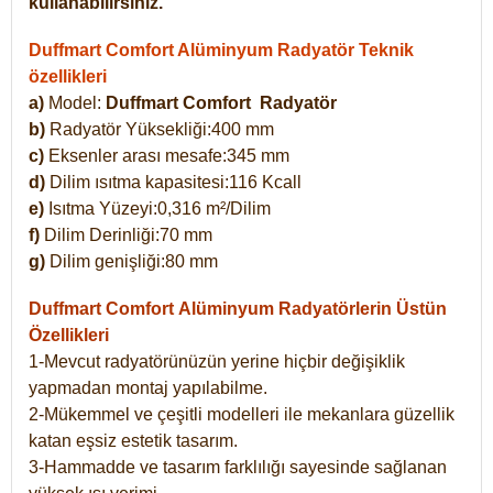
kullanabilirsiniz.
Duffmart Comfort Alüminyum Radyatör Teknik
özellikleri
a)
Model:
Duffmart Comfort
Radyatör
b)
Radyatör Yüksekliği:400 mm
c)
Eksenler arası mesafe:345 mm
d)
Dilim ısıtma kapasitesi:116 Kcall
e)
Isıtma Yüzeyi:0,316 m²/Dilim
f)
Dilim Derinliği:70 mm
g)
Dilim genişliği:80 mm
Duffmart Comfort
Alüminyum Radyatörlerin Üstün
Özellikleri
1-Mevcut radyatörünüzün yerine hiçbir değişiklik
yapmadan montaj yapılabilme.
2-Mükemmel ve çeşitli modelleri ile mekanlara güzellik
katan eşsiz estetik tasarım.
3-Hammadde ve tasarım farklılığı sayesinde sağlanan