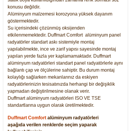
konusu değildir.
Alüminyum malzemesi korozyona yüksek dayanım
göstermektedir.
Su içerisindeki çözünmüş oksijenden
etkilenmemektedir. Duffmart
Comfort
alüminyum panel
radyatörler standart askı sistemiyle montaj
yapılabilmekte, ince ve zarif yapısı sayesinde montaj
yapılan yerde fazla yer kaplamamaktadır. Duffmart
alüminyum radyatörleri standart panel radyatörlerle aynı
bağlantı çap ve ölçülerine sahiptir. Bu durum montaj
kolaylığı sağlarken mekanlarınız da eskiyen
radyatörlerinizin tesisatınızda herhangi bir değişiklik
yapmadan değiştirilmesine olanak verir.
Duffmart alüminyum radyatörleri ISO VE TSE
standartlarına uygun olarak üretilmektedir.
Duffmart Comfort
alüminyum radyatörleri
aşağıda verilen renklerde seçim yaparak