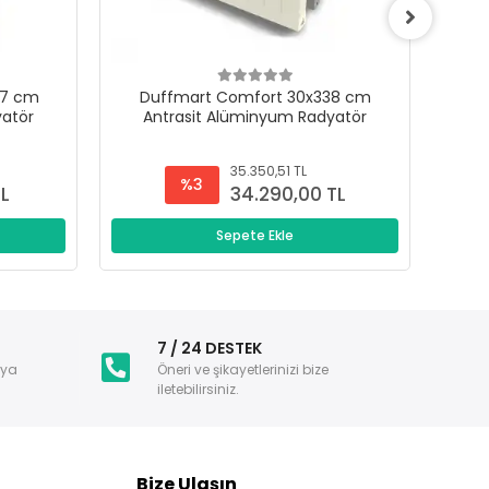
47 cm
Duffmart Comfort 30x338 cm
D
yatör
Antrasit Alüminyum Radyatör
A
35.350,51 TL
%3
TL
34.290,00 TL
Sepete Ekle
i
7 / 24 DESTEK
nya
Öneri ve şikayetlerinizi bize
iletebilirsiniz.
Bize Ulaşın