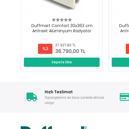
Duffmart Comfort 30x363 cm
Duff
Antrasit Alüminyum Radyatör
Antr
37.927,83 TL
%3
36.790,00 TL
Sepete Ekle
Hızlı Teslimat
Siparişleriniz en kısa sürede elinize
ulaşır.