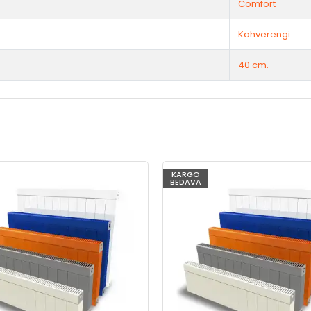
Comfort
Kahverengi
40 cm.
KARGO
BEDAVA