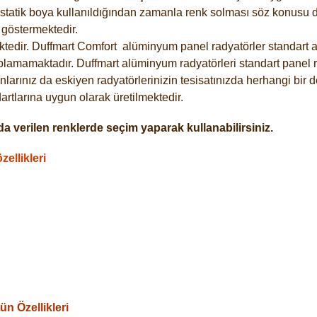
statik boya kullanıldığından zamanla renk solması söz konusu de
göstermektedir.
tedir. Duffmart
Comfort
alüminyum panel radyatörler standart as
plamamaktadır. Duffmart alüminyum radyatörleri standart panel ra
larınız da eskiyen radyatörlerinizin tesisatınızda herhangi bir d
tlarına uygun olarak üretilmektedir.
a verilen renklerde seçim yaparak kullanabilirsiniz.
ellikleri
n Özellikleri