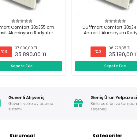
mart Comfort 30x355 cm
Duffmart Comfort 30x3
asit Alüminyum Radyatör
Antrasit Alüminyum Rad
37.000,00 TL
36.278,35 TL
%3
%3
35.890,00 TL
35.190,00 
Sepete Ekle
Sepete Ekle
Güvenli Alışveriş
Geniş Ürün Yelpazes
Güvenli ve kolay ödeme
Binlerce ürün ve kampa
sistemi
seçeneği
Kurumsal
Kategoriler