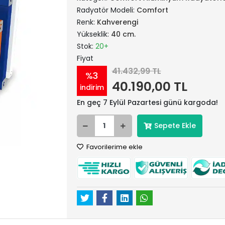
Radyatör Modeli:
Comfort
Renk:
Kahverengi
Yükseklik:
40 cm.
Stok:
20+
Fiyat
41.432,99 TL
%3
40.190,00 TL
indirim
En geç 7 Eylül Pazartesi günü kargoda!
Sepete Ekle
Favorilerime ekle