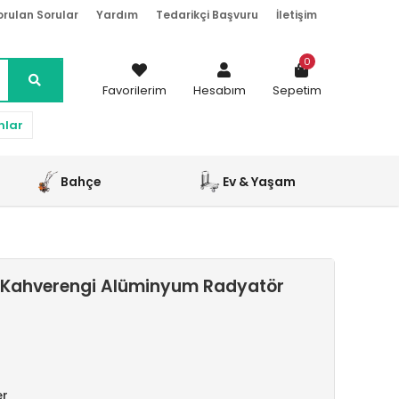
orulan Sorular
Yardım
Tedarikçi Başvuru
İletişim
0
Favorilerim
Hesabım
Sepetim
nlar
Bahçe
Ev & Yaşam
 Kahverengi Alüminyum Radyatör
er