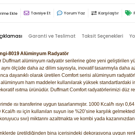
Tavsiye Et
Yorum Yaz
Karşılaştır
rime Ekle
çıklaması
Garanti ve Teslimat
Taksit Seçenekleri
Yo
rengi-8019 Alüminyum Radyatör
Duffmart alüminyum radyatör serilerine göre yeni geliştirilen yü
ynı ölçüde daha az dilim sayısıyla, inovatif tasarımıyla daha az
ca dayanıklı olarak üretilen Comfort serisi alüminyum radyatörle
alüminyum ham maddeler kullanılarak yüksek standartlardaki imal
koratif ısıtma ürünüdür.
Duffmart Comfort radyatörlerimizi düz re
de ısı transferine uygun tasarlanmıştır. 1000 Kcal/h ısıyı 0,64 l
Kcal/h ısı için kullanılan suyun ise %20’sine karşılık gelmektedir
z koruyucu sıvı) miktarını azaltmakta ve kombi yada kazanınızdan
klerde üretildiğinden bina içerisindeki dekorasyona uygun renkl