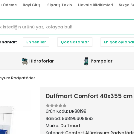
lı Ödeme
Bayi Girişi
Sipariş Takip
Havale Bildirimleri
Sıkça S
ananlar:
En Yeniler
Çok Satanlar
En çok oylana
Hidroforlar
Pompalar
nyum Radyatörler
Duffmart Comfort 40x355 cm
Ürün Kodu:
DR88198
Barkod:
8681966081993
Marka:
Duffmart
Kategori:
Comfort Alüminyum Radyatörl