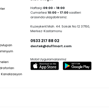
Haftaiçi
09:00 - 18:00
ler
Cumartesi
10:00 - 17:00
saatleri
arasında ulaşabilirsiniz.
Kuzeykent Mah. 44. Sokak No:12 37150,
Merkez-Kastamonu
0533 217 88 02
Havlupan
destek@duffmart.com
lüminyum
Mobil Uygulamalarımız
neleri
droforları
e Kanalizasyon