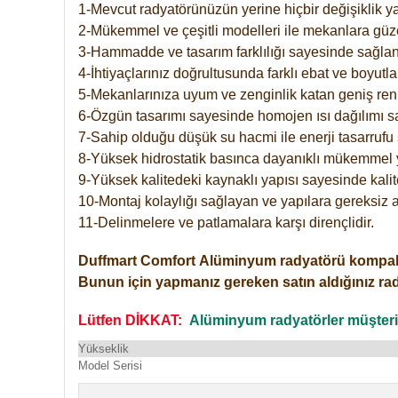
1-Mevcut radyatörünüzün yerine hiçbir değişiklik 
2-Mükemmel ve çeşitli modelleri ile mekanlara güzel
3-Hammadde ve tasarım farklılığı sayesinde sağlan
4-İhtiyaçlarınız doğrultusunda farklı ebat ve boyutla
5-Mekanlarınıza uyum ve zenginlik katan geniş renk 
6-Özgün tasarımı sayesinde homojen ısı dağılımı s
7-Sahip olduğu düşük su hacmi ile enerji tasarrufu 
8-Yüksek hidrostatik basınca dayanıklı mükemmel 
9-Yüksek kalitedeki kaynaklı yapısı sayesinde kalit
10-Montaj kolaylığı sağlayan ve yapılara gereksiz a
11-Delinmelere ve patlamalara karşı dirençlidir.
Duffmart
Comfort
Alüminyum radyatörü kompakt gir
Bunun için yapmanız gereken satın aldığınız ra
Lütfen DİKKAT:
Alüminyum radyatörler müşterile
Yükseklik
Model Serisi