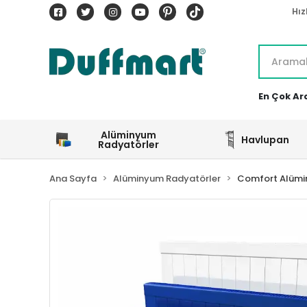
Hız
En Çok Ar
Alüminyum
Havlupan
Radyatörler
Ana Sayfa
Alüminyum Radyatörler
Comfort Alümi