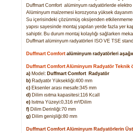
Duffmart
Comfort
alüminyum radyatörlerde elektro 
Alüminyum malzemesi korozyona yüksek dayanım 
Su içerisindeki çözünmüş oksijenden etkilenmemek
yapısı sayesinde montaj yapılan yerde fazla yer ka
sahiptir. Bu durum montaj kolaylığı sağlarken mekan
Duffmart alüminyum radyatörleri ISO VE TSE standar
Duffmart Comfort
alüminyum radyatörleri aşağıd
Duffmart Comfort Alüminyum Radyatör Teknik öz
a)
Model:
Duffmart Comfort
Radyatör
b)
Radyatör Yüksekliği:400 mm
c)
Eksenler arası mesafe:345 mm
d)
Dilim ısıtma kapasitesi:116 Kcall
e)
Isıtma Yüzeyi:0,316 m²/Dilim
f)
Dilim Derinliği:70 mm
g)
Dilim genişliği:80 mm
Duffmart Comfort
Alüminyum Radyatörlerin Üstü