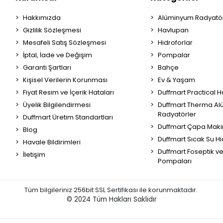
Hakkımızda
Alüminyum Radyatör
Gizlilik Sözleşmesi
Havlupan
Mesafeli Satış Sözleşmesi
Hidroforlar
İptal, İade ve Değişim
Pompalar
Garanti Şartları
Bahçe
Kişisel Verilerin Korunması
Ev & Yaşam
Fiyat Resim ve İçerik Hataları
Duffmart Practical 
Üyelik Bilgilendirmesi
Duffmart Therma A
Radyatörler
Duffmart Üretim Standartları
Duffmart Çapa Maki
Blog
Duffmart Sıcak Su Hi
Havale Bildirimleri
Duffmart Foseptik v
İletişim
Pompaları
Tüm bilgileriniz 256bit SSL Sertifikası ile korunmaktadır.
© 2024
Tüm Hakları Saklıdır