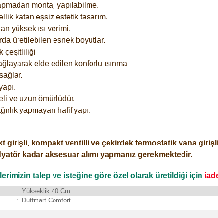
yapmadan montaj yapılabilme.
lik katan eşsiz estetik tasarım.
an yüksek ısı verimi.
rda üretilebilen esnek boyutlar.
çeşitliliği
ağlayarak elde edilen konforlu ısınma
sağlar.
yapı.
eli ve uzun ömürlüdür.
ğırlık yapmayan hafif yapı.
işli, kompakt ventilli ve çekirdek termostatik vana girişli o
dyatör kadar aksesuar alımı yapmanız gerekmektedir.
rimizin talep ve isteğine göre özel olarak üretildiği için
iad
:
Yükseklik 40 Cm
:
Duffmart Comfort