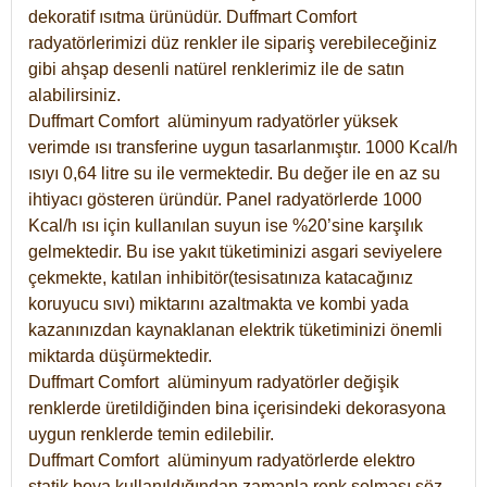
dekoratif ısıtma ürünüdür.
Duffmart Comfort
radyatörlerimizi düz renkler ile sipariş verebileceğiniz
gibi ahşap desenli natürel renklerimiz ile de satın
alabilirsiniz.
Duffmart Comfort alüminyum radyatörler yüksek
verimde ısı transferine uygun tasarlanmıştır. 1000 Kcal/h
ısıyı 0,64 litre su ile vermektedir. Bu değer ile en az su
ihtiyacı gösteren üründür. Panel radyatörlerde 1000
Kcal/h ısı için kullanılan suyun ise %20’sine karşılık
gelmektedir. Bu ise yakıt tüketiminizi asgari seviyelere
çekmekte, katılan inhibitör(tesisatınıza katacağınız
koruyucu sıvı) miktarını azaltmakta ve kombi yada
kazanınızdan kaynaklanan elektrik tüketiminizi önemli
miktarda düşürmektedir.
Duffmart Comfort alüminyum radyatörler değişik
renklerde üretildiğinden bina içerisindeki dekorasyona
uygun renklerde temin edilebilir.
Duffmart
Comfort
alüminyum radyatörlerde elektro
statik boya kullanıldığından zamanla renk solması söz