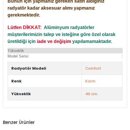
Bunun için yapmanız gereken satın aldığınız
radyatör kadar aksesuar alımı yapmanız
gerekmektedir.
Lütfen DİKKAT:
Alüminyum radyatörler
müşterilerimizin talep ve isteğine göre özel olarak
üretildiği için
iade ve değişim
yapılamamaktadır.
Yükseklik
:
Yü
Model Serisi
:
Du
Radyatör Modeli
Comfort
Renk
Korm
Yükseklik
40 cm.
Benzer Ürünler