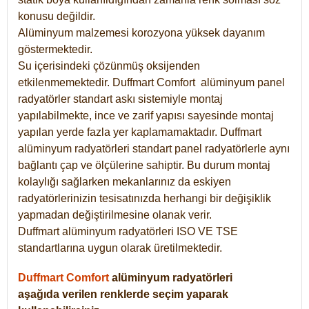
konusu değildir.
Alüminyum malzemesi korozyona yüksek dayanım
göstermektedir.
Su içerisindeki çözünmüş oksijenden
etkilenmemektedir. Duffmart
Comfort
alüminyum panel
radyatörler standart askı sistemiyle montaj
yapılabilmekte, ince ve zarif yapısı sayesinde montaj
yapılan yerde fazla yer kaplamamaktadır. Duffmart
alüminyum radyatörleri standart panel radyatörlerle aynı
bağlantı çap ve ölçülerine sahiptir. Bu durum montaj
kolaylığı sağlarken mekanlarınız da eskiyen
radyatörlerinizin tesisatınızda herhangi bir değişiklik
yapmadan değiştirilmesine olanak verir.
Duffmart alüminyum radyatörleri ISO VE TSE
standartlarına uygun olarak üretilmektedir.
Duffmart Comfort
alüminyum radyatörleri
aşağıda verilen renklerde seçim yaparak