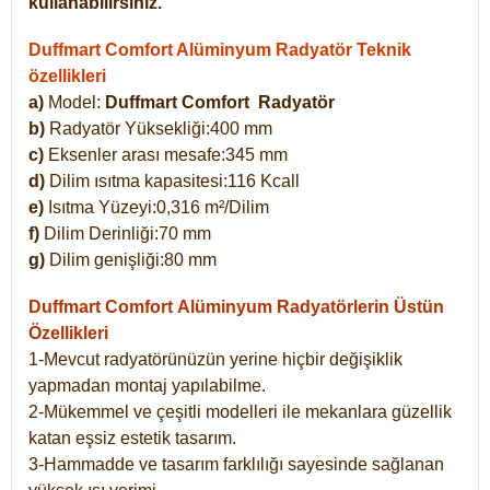
kullanabilirsiniz.
Duffmart Comfort Alüminyum Radyatör Teknik
özellikleri
a)
Model:
Duffmart Comfort
Radyatör
b)
Radyatör Yüksekliği:400 mm
c)
Eksenler arası mesafe:345 mm
d)
Dilim ısıtma kapasitesi:116 Kcall
e)
Isıtma Yüzeyi:0,316 m²/Dilim
f)
Dilim Derinliği:70 mm
g)
Dilim genişliği:80 mm
Duffmart Comfort
Alüminyum Radyatörlerin Üstün
Özellikleri
1-Mevcut radyatörünüzün yerine hiçbir değişiklik
yapmadan montaj yapılabilme.
2-Mükemmel ve çeşitli modelleri ile mekanlara güzellik
katan eşsiz estetik tasarım.
3-Hammadde ve tasarım farklılığı sayesinde sağlanan