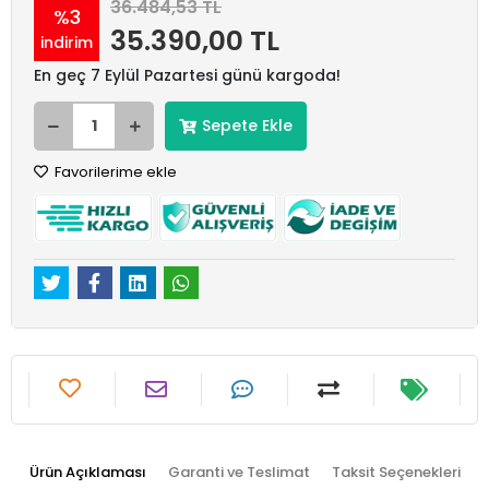
36.484,53 TL
%3
35.390,00 TL
indirim
En geç 7 Eylül Pazartesi günü kargoda!
Sepete Ekle
Favorilerime ekle
Ürün Açıklaması
Garanti ve Teslimat
Taksit Seçenekleri