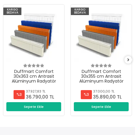
KARGO
KARGO
BEDAVA
BEDAVA
Duffmart Comfort
Duffmart Comfort
30x363 cm Antrasit
30x355 cm Antrasit
Alüminyum Radyatör
Alüminyum Radyatör
37.927,83 TL
37.000,00 TL
%3
%3
36.790,00 TL
35.890,00 TL
Sepete Ekle
Sepete Ekle