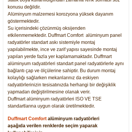
konusu değildir.
Alüminyum malzemesi korozyona yüksek dayanım
göstermektedir.
Su içerisindeki çözünmüş oksijenden
etkilenmemektedir. Duffmart
Comfort
alüminyum panel
radyatörler standart askı sistemiyle montaj
yapılabilmekte, ince ve zarif yapısı sayesinde montaj
yapılan yerde fazla yer kaplamamaktadır. Duffmart
alüminyum radyatörleri standart panel radyatörlerle aynı
bağlantı çap ve ölçülerine sahiptir. Bu durum montaj
kolaylığı sağlarken mekanlarınız da eskiyen
radyatörlerinizin tesisatınızda herhangi bir değişiklik
yapmadan değiştirilmesine olanak verir.
Duffmart alüminyum radyatörleri ISO VE TSE
standartlarına uygun olarak üretilmektedir.
Duffmart Comfort
alüminyum radyatörleri
aşağıda verilen renklerde seçim yaparak