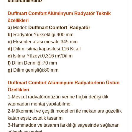
kullanabilirsiniz.
Duffmart Comfort Alüminyum Radyatör Teknik
özellikleri
a)
Model:
Duffmart Comfort
Radyatör
b)
Radyatör Yüksekliği:400 mm
c)
Eksenler arası mesafe:345 mm
d)
Dilim ısıtma kapasitesi:116 Kcall
e)
Isıtma Yüzeyi:0,316 m²/Dilim
f)
Dilim Derinliği:70 mm
g)
Dilim genişliği:80 mm
Duffmart Comfort
Alüminyum Radyatörlerin Üstün
Özellikleri
1-Mevcut radyatörünüzün yerine hiçbir değişiklik
yapmadan montaj yapılabilme.
2-Mükemmel ve çeşitli modelleri ile mekanlara güzellik
katan eşsiz estetik tasarım.
3-Hammadde ve tasarım farklılığı sayesinde sağlanan