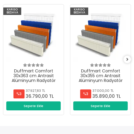
KARGO
KARGO
BEDAVA
BEDAVA
Duffmart Comfort
Duffmart Comfort
30x363 cm Antrasit
30x355 cm Antrasit
Alüminyum Radyatör
Alüminyum Radyatör
37.927,83 TL
37.000,00 TL
%3
%3
36.790,00 TL
35.890,00 TL
Sepete Ekle
Sepete Ekle