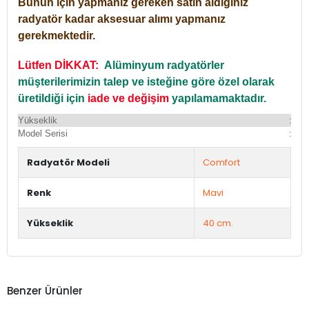
Bunun için yapmanız gereken satın aldığınız
radyatör kadar aksesuar alımı yapmanız
gerekmektedir.
Lütfen DİKKAT:
Alüminyum radyatörler
müşterilerimizin talep ve isteğine göre özel olarak
üretildiği için
iade ve değişim
yapılamamaktadır.
Yükseklik
:
Yü
Model Serisi
:
Du
Radyatör Modeli
Comfort
Renk
Mavi
Yükseklik
40 cm.
Benzer Ürünler