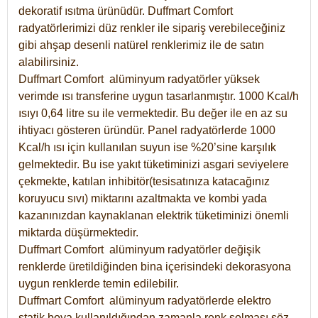
dekoratif ısıtma ürünüdür.
Duffmart Comfort
radyatörlerimizi düz renkler ile sipariş verebileceğiniz
gibi ahşap desenli natürel renklerimiz ile de satın
alabilirsiniz.
Duffmart Comfort alüminyum radyatörler yüksek
verimde ısı transferine uygun tasarlanmıştır. 1000 Kcal/h
ısıyı 0,64 litre su ile vermektedir. Bu değer ile en az su
ihtiyacı gösteren üründür. Panel radyatörlerde 1000
Kcal/h ısı için kullanılan suyun ise %20’sine karşılık
gelmektedir. Bu ise yakıt tüketiminizi asgari seviyelere
çekmekte, katılan inhibitör(tesisatınıza katacağınız
koruyucu sıvı) miktarını azaltmakta ve kombi yada
kazanınızdan kaynaklanan elektrik tüketiminizi önemli
miktarda düşürmektedir.
Duffmart Comfort alüminyum radyatörler değişik
renklerde üretildiğinden bina içerisindeki dekorasyona
uygun renklerde temin edilebilir.
Duffmart
Comfort
alüminyum radyatörlerde elektro
statik boya kullanıldığından zamanla renk solması söz