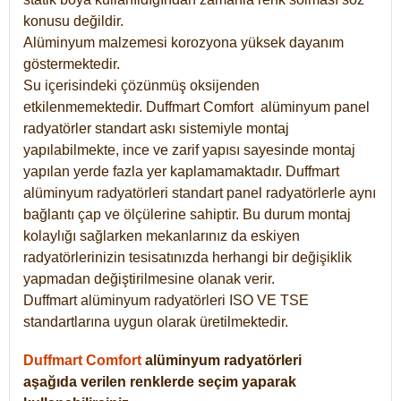
konusu değildir.
Alüminyum malzemesi korozyona yüksek dayanım
göstermektedir.
Su içerisindeki çözünmüş oksijenden
etkilenmemektedir. Duffmart
Comfort
alüminyum panel
radyatörler standart askı sistemiyle montaj
yapılabilmekte, ince ve zarif yapısı sayesinde montaj
yapılan yerde fazla yer kaplamamaktadır. Duffmart
alüminyum radyatörleri standart panel radyatörlerle aynı
bağlantı çap ve ölçülerine sahiptir. Bu durum montaj
kolaylığı sağlarken mekanlarınız da eskiyen
radyatörlerinizin tesisatınızda herhangi bir değişiklik
yapmadan değiştirilmesine olanak verir.
Duffmart alüminyum radyatörleri ISO VE TSE
standartlarına uygun olarak üretilmektedir.
Duffmart Comfort
alüminyum radyatörleri
aşağıda verilen renklerde seçim yaparak