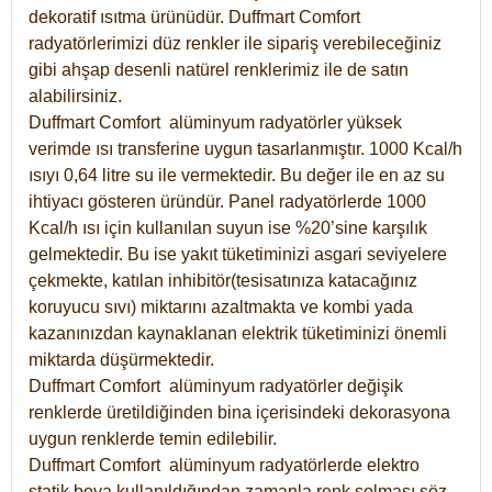
dekoratif ısıtma ürünüdür.
Duffmart Comfort
radyatörlerimizi düz renkler ile sipariş verebileceğiniz
gibi ahşap desenli natürel renklerimiz ile de satın
alabilirsiniz.
Duffmart Comfort alüminyum radyatörler yüksek
verimde ısı transferine uygun tasarlanmıştır. 1000 Kcal/h
ısıyı 0,64 litre su ile vermektedir. Bu değer ile en az su
ihtiyacı gösteren üründür. Panel radyatörlerde 1000
Kcal/h ısı için kullanılan suyun ise %20’sine karşılık
gelmektedir. Bu ise yakıt tüketiminizi asgari seviyelere
çekmekte, katılan inhibitör(tesisatınıza katacağınız
koruyucu sıvı) miktarını azaltmakta ve kombi yada
kazanınızdan kaynaklanan elektrik tüketiminizi önemli
miktarda düşürmektedir.
Duffmart Comfort alüminyum radyatörler değişik
renklerde üretildiğinden bina içerisindeki dekorasyona
uygun renklerde temin edilebilir.
Duffmart
Comfort
alüminyum radyatörlerde elektro
statik boya kullanıldığından zamanla renk solması söz