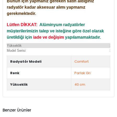
Bunun için yapmanız gereken satın aldığınız
radyatör kadar aksesuar alımı yapmanız
gerekmektedir.
Lütfen DİKKAT:
Alüminyum radyatörler
müşterilerimizin talep ve isteğine göre özel olarak
üretildiği için
iade ve değişim
yapılamamaktadır.
Yükseklik
:
Yü
Model Serisi
:
Du
Radyatör Modeli
Comfort
Renk
Parlak Gri
Yükseklik
40 cm.
Benzer Ürünler