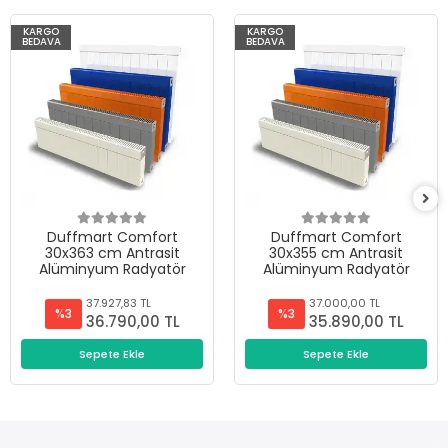
KARGO
KARGO
BEDAVA
BEDAVA
Duffmart Comfort
Duffmart Comfort
30x363 cm Antrasit
30x355 cm Antrasit
Alüminyum Radyatör
Alüminyum Radyatör
37.927,83 TL
37.000,00 TL
%3
%3
36.790,00 TL
35.890,00 TL
Sepete Ekle
Sepete Ekle