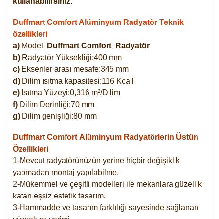
kullanabilirsiniz.
Duffmart Comfort Alüminyum Radyatör Teknik
özellikleri
a)
Model:
Duffmart Comfort
Radyatör
b)
Radyatör Yüksekliği:400 mm
c)
Eksenler arası mesafe:345 mm
d)
Dilim ısıtma kapasitesi:116 Kcall
e)
Isıtma Yüzeyi:0,316 m²/Dilim
f)
Dilim Derinliği:70 mm
g)
Dilim genişliği:80 mm
Duffmart Comfort
Alüminyum Radyatörlerin Üstün
Özellikleri
1-Mevcut radyatörünüzün yerine hiçbir değişiklik
yapmadan montaj yapılabilme.
2-Mükemmel ve çeşitli modelleri ile mekanlara güzellik
katan eşsiz estetik tasarım.
3-Hammadde ve tasarım farklılığı sayesinde sağlanan