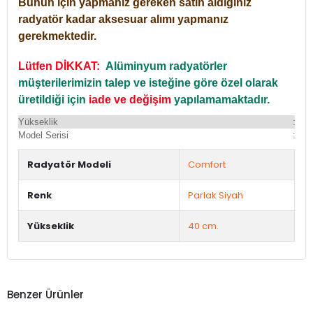
Bunun için yapmanız gereken satın aldığınız
radyatör kadar aksesuar alımı yapmanız
gerekmektedir.
Lütfen DİKKAT:
Alüminyum radyatörler
müşterilerimizin talep ve isteğine göre özel olarak
üretildiği için
iade ve değişim
yapılamamaktadır.
Yükseklik
:
Yü
Model Serisi
:
Du
Radyatör Modeli
Comfort
Renk
Parlak Siyah
Yükseklik
40 cm.
Benzer Ürünler