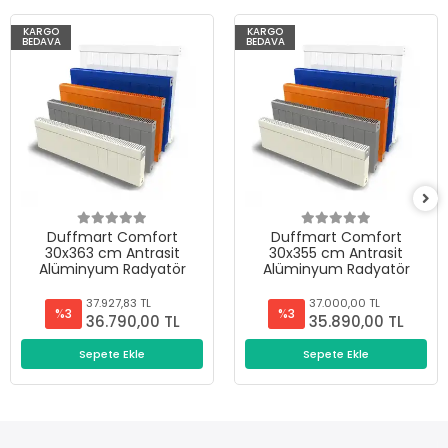
KARGO
KARGO
BEDAVA
BEDAVA
Duffmart Comfort
Duffmart Comfort
30x363 cm Antrasit
30x355 cm Antrasit
Alüminyum Radyatör
Alüminyum Radyatör
37.927,83 TL
37.000,00 TL
%3
%3
36.790,00 TL
35.890,00 TL
Sepete Ekle
Sepete Ekle