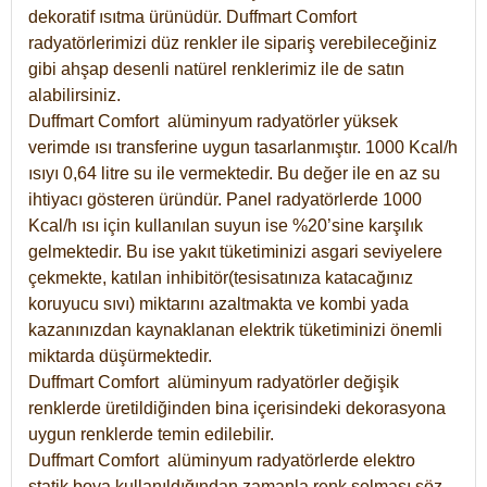
dekoratif ısıtma ürünüdür.
Duffmart Comfort
radyatörlerimizi düz renkler ile sipariş verebileceğiniz
gibi ahşap desenli natürel renklerimiz ile de satın
alabilirsiniz.
Duffmart Comfort alüminyum radyatörler yüksek
verimde ısı transferine uygun tasarlanmıştır. 1000 Kcal/h
ısıyı 0,64 litre su ile vermektedir. Bu değer ile en az su
ihtiyacı gösteren üründür. Panel radyatörlerde 1000
Kcal/h ısı için kullanılan suyun ise %20’sine karşılık
gelmektedir. Bu ise yakıt tüketiminizi asgari seviyelere
çekmekte, katılan inhibitör(tesisatınıza katacağınız
koruyucu sıvı) miktarını azaltmakta ve kombi yada
kazanınızdan kaynaklanan elektrik tüketiminizi önemli
miktarda düşürmektedir.
Duffmart Comfort alüminyum radyatörler değişik
renklerde üretildiğinden bina içerisindeki dekorasyona
uygun renklerde temin edilebilir.
Duffmart
Comfort
alüminyum radyatörlerde elektro
statik boya kullanıldığından zamanla renk solması söz