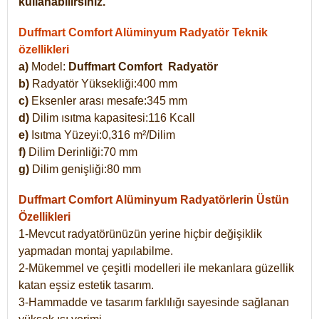
kullanabilirsiniz.
Duffmart Comfort Alüminyum Radyatör Teknik
özellikleri
a)
Model:
Duffmart Comfort
Radyatör
b)
Radyatör Yüksekliği:400 mm
c)
Eksenler arası mesafe:345 mm
d)
Dilim ısıtma kapasitesi:116 Kcall
e)
Isıtma Yüzeyi:0,316 m²/Dilim
f)
Dilim Derinliği:70 mm
g)
Dilim genişliği:80 mm
Duffmart Comfort
Alüminyum Radyatörlerin Üstün
Özellikleri
1-Mevcut radyatörünüzün yerine hiçbir değişiklik
yapmadan montaj yapılabilme.
2-Mükemmel ve çeşitli modelleri ile mekanlara güzellik
katan eşsiz estetik tasarım.
3-Hammadde ve tasarım farklılığı sayesinde sağlanan