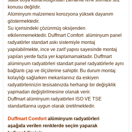
konusu değildir.
Alüminyum malzemesi korozyona yüksek dayanım
göstermektedir.
Su içerisindeki çözünmüş oksijenden
etkilenmemektedir. Duffmart
Comfort
alüminyum panel
radyatörler standart askı sistemiyle montaj
yapılabilmekte, ince ve zarif yapısı sayesinde montaj
yapılan yerde fazla yer kaplamamaktadır. Duffmart
alüminyum radyatörleri standart panel radyatörlerle aynı
bağlantı çap ve ölçülerine sahiptir. Bu durum montaj
kolaylığı sağlarken mekanlarınız da eskiyen
radyatörlerinizin tesisatınızda herhangi bir değişiklik
yapmadan değiştirilmesine olanak verir.
Duffmart alüminyum radyatörleri ISO VE TSE
standartlarına uygun olarak üretilmektedir.
Duffmart Comfort
alüminyum radyatörleri
aşağıda verilen renklerde seçim yaparak