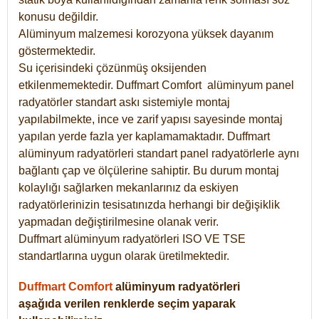
konusu değildir.
Alüminyum malzemesi korozyona yüksek dayanım
göstermektedir.
Su içerisindeki çözünmüş oksijenden
etkilenmemektedir. Duffmart
Comfort
alüminyum panel
radyatörler standart askı sistemiyle montaj
yapılabilmekte, ince ve zarif yapısı sayesinde montaj
yapılan yerde fazla yer kaplamamaktadır. Duffmart
alüminyum radyatörleri standart panel radyatörlerle aynı
bağlantı çap ve ölçülerine sahiptir. Bu durum montaj
kolaylığı sağlarken mekanlarınız da eskiyen
radyatörlerinizin tesisatınızda herhangi bir değişiklik
yapmadan değiştirilmesine olanak verir.
Duffmart alüminyum radyatörleri ISO VE TSE
standartlarına uygun olarak üretilmektedir.
Duffmart Comfort
alüminyum radyatörleri
aşağıda verilen renklerde seçim yaparak