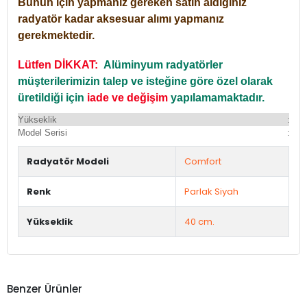
Bunun için yapmanız gereken satın aldığınız
radyatör kadar aksesuar alımı yapmanız
gerekmektedir.
Lütfen DİKKAT:
Alüminyum radyatörler
müşterilerimizin talep ve isteğine göre özel olarak
üretildiği için
iade ve değişim
yapılamamaktadır.
Yükseklik
:
Yü
Model Serisi
:
Du
Radyatör Modeli
Comfort
Renk
Parlak Siyah
Yükseklik
40 cm.
Benzer Ürünler