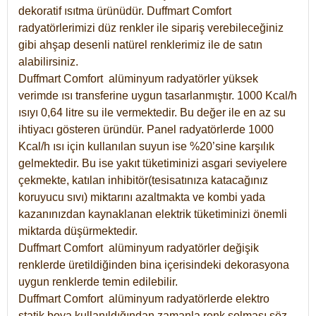
dekoratif ısıtma ürünüdür.
Duffmart Comfort
radyatörlerimizi düz renkler ile sipariş verebileceğiniz
gibi ahşap desenli natürel renklerimiz ile de satın
alabilirsiniz.
Duffmart Comfort alüminyum radyatörler yüksek
verimde ısı transferine uygun tasarlanmıştır. 1000 Kcal/h
ısıyı 0,64 litre su ile vermektedir. Bu değer ile en az su
ihtiyacı gösteren üründür. Panel radyatörlerde 1000
Kcal/h ısı için kullanılan suyun ise %20’sine karşılık
gelmektedir. Bu ise yakıt tüketiminizi asgari seviyelere
çekmekte, katılan inhibitör(tesisatınıza katacağınız
koruyucu sıvı) miktarını azaltmakta ve kombi yada
kazanınızdan kaynaklanan elektrik tüketiminizi önemli
miktarda düşürmektedir.
Duffmart Comfort alüminyum radyatörler değişik
renklerde üretildiğinden bina içerisindeki dekorasyona
uygun renklerde temin edilebilir.
Duffmart
Comfort
alüminyum radyatörlerde elektro
statik boya kullanıldığından zamanla renk solması söz