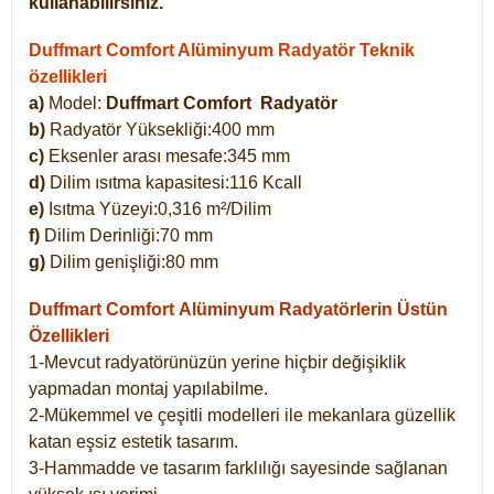
kullanabilirsiniz.
Duffmart Comfort Alüminyum Radyatör Teknik
özellikleri
a)
Model:
Duffmart Comfort
Radyatör
b)
Radyatör Yüksekliği:400 mm
c)
Eksenler arası mesafe:345 mm
d)
Dilim ısıtma kapasitesi:116 Kcall
e)
Isıtma Yüzeyi:0,316 m²/Dilim
f)
Dilim Derinliği:70 mm
g)
Dilim genişliği:80 mm
Duffmart Comfort
Alüminyum Radyatörlerin Üstün
Özellikleri
1-Mevcut radyatörünüzün yerine hiçbir değişiklik
yapmadan montaj yapılabilme.
2-Mükemmel ve çeşitli modelleri ile mekanlara güzellik
katan eşsiz estetik tasarım.
3-Hammadde ve tasarım farklılığı sayesinde sağlanan