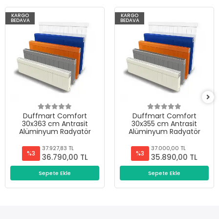
KARGO
KARGO
BEDAVA
BEDAVA
Duffmart Comfort
Duffmart Comfort
30x363 cm Antrasit
30x355 cm Antrasit
Alüminyum Radyatör
Alüminyum Radyatör
37.927,83 TL
37.000,00 TL
%3
%3
36.790,00 TL
35.890,00 TL
Sepete Ekle
Sepete Ekle