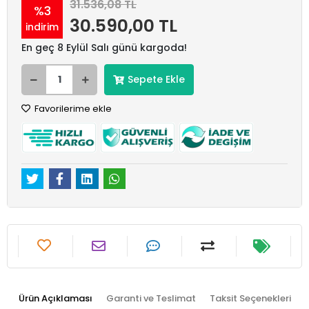
31.536,08 TL
%3
30.590,00 TL
indirim
En geç 8 Eylül Salı günü kargoda!
Sepete Ekle
Favorilerime ekle
Ürün Açıklaması
Garanti ve Teslimat
Taksit Seçenekleri