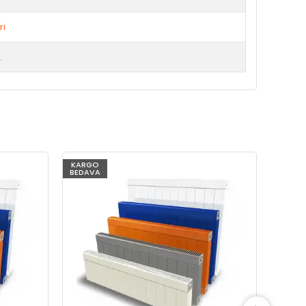
ri
.
KARGO
KARG
BEDAVA
BEDAV