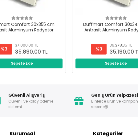
mart Comfort 30x355 cm
Duffmart Comfort 30x3
asit Alüminyum Radyatör
Antrasit Alüminyum Rad
37.000,00 TL
36.278,35 TL
%3
%3
35.890,00 TL
35.190,00 
Sepete Ekle
Sepete Ekle
Güvenli Alışveriş
Geniş Ürün Yelpazes
Güvenli ve kolay ödeme
Binlerce ürün ve kampa
sistemi
seçeneği
Kurumsal
Kategoriler