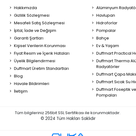
Hakkımızda
Alüminyum Radyatör
Gizlilik Sözleşmesi
Havlupan
Mesafeli Satış Sözleşmesi
Hidroforlar
İptal, İade ve Değişim
Pompalar
Garanti Şartları
Bahçe
Kişisel Verilerin Korunması
Ev & Yaşam
Fiyat Resim ve İçerik Hataları
Duffmart Practical 
Üyelik Bilgilendirmesi
Duffmart Therma A
Radyatörler
Duffmart Üretim Standartları
Duffmart Çapa Maki
Blog
Duffmart Sıcak Su Hi
Havale Bildirimleri
Duffmart Foseptik v
İletişim
Pompaları
Tüm bilgileriniz 256bit SSL Sertifikası ile korunmaktadır.
© 2024
Tüm Hakları Saklıdır