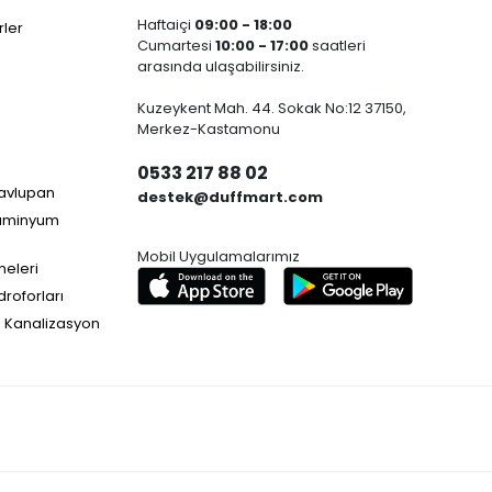
Haftaiçi
09:00 - 18:00
ler
Cumartesi
10:00 - 17:00
saatleri
arasında ulaşabilirsiniz.
Kuzeykent Mah. 44. Sokak No:12 37150,
Merkez-Kastamonu
0533 217 88 02
Havlupan
destek@duffmart.com
lüminyum
Mobil Uygulamalarımız
neleri
droforları
e Kanalizasyon