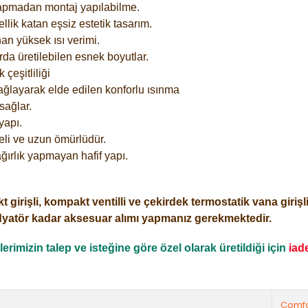
yapmadan montaj yapılabilme.
lik katan eşsiz estetik tasarım.
an yüksek ısı verimi.
rda üretilebilen esnek boyutlar.
çeşitliliği
ağlayarak elde edilen konforlu ısınma
sağlar.
yapı.
eli ve uzun ömürlüdür.
ğırlık yapmayan hafif yapı.
işli, kompakt ventilli ve çekirdek termostatik vana girişli o
dyatör kadar aksesuar alımı yapmanız gerekmektedir.
rimizin talep ve isteğine göre özel olarak üretildiği için
iad
Comfo