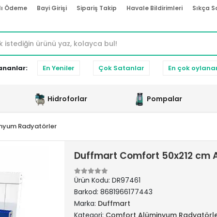
lı Ödeme
Bayi Girişi
Sipariş Takip
Havale Bildirimleri
Sıkça S
ananlar:
En Yeniler
Çok Satanlar
En çok oylana
Hidroforlar
Pompalar
nyum Radyatörler
Duffmart Comfort 50x212 cm 
Ürün Kodu:
DR97461
Barkod:
8681966177443
Marka:
Duffmart
Kategori:
Comfort Alüminyum Radyatörl