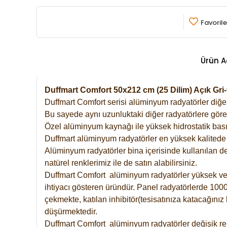
Favorile
Ürün A
Duffmart Comfort 50x212 cm (25 Dilim) Açık G
Duffmart Comfort serisi alüminyum radyatörler diğer 
Bu sayede aynı uzunluktaki diğer radyatörlere göre a
Özel alüminyum kaynağı ile yüksek hidrostatik basın
Duffmart alüminyum radyatörler en yüksek kalitede 
Alüminyum radyatörler bina içerisinde kullanılan de
natürel renklerimiz ile de satın alabilirsiniz.
Duffmart Comfort alüminyum radyatörler yüksek verim
ihtiyacı gösteren üründür. Panel radyatörlerde 1000 
çekmekte, katılan inhibitör(tesisatınıza katacağını
düşürmektedir.
Duffmart Comfort alüminyum radyatörler değişik ren