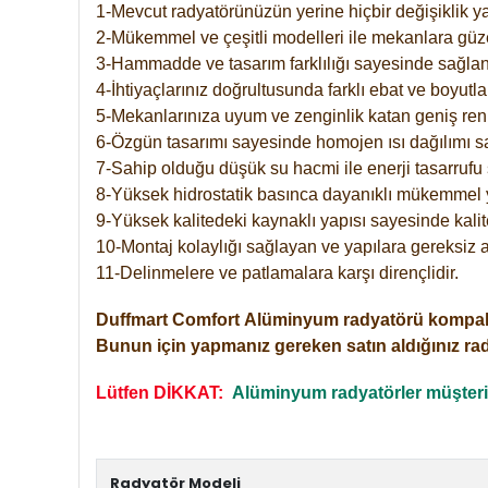
1-Mevcut radyatörünüzün yerine hiçbir değişiklik 
2-Mükemmel ve çeşitli modelleri ile mekanlara güzel
3-Hammadde ve tasarım farklılığı sayesinde sağlan
4-İhtiyaçlarınız doğrultusunda farklı ebat ve boyutla
5-Mekanlarınıza uyum ve zenginlik katan geniş renk 
6-Özgün tasarımı sayesinde homojen ısı dağılımı s
7-Sahip olduğu düşük su hacmi ile enerji tasarrufu 
8-Yüksek hidrostatik basınca dayanıklı mükemmel 
9-Yüksek kalitedeki kaynaklı yapısı sayesinde kalit
10-Montaj kolaylığı sağlayan ve yapılara gereksiz a
11-Delinmelere ve patlamalara karşı dirençlidir.
Duffmart
Comfort
Alüminyum radyatörü kompakt gir
Bunun için yapmanız gereken satın aldığınız ra
Lütfen DİKKAT:
Alüminyum radyatörler müşterile
Radyatör Modeli