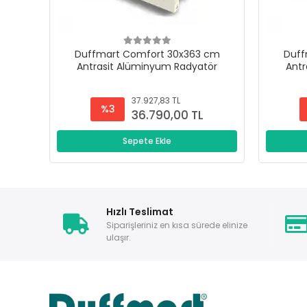
Duffmart Comfort 30x363 cm
Duff
Antrasit Alüminyum Radyatör
Antr
37.927,83 TL
%3
36.790,00 TL
Sepete Ekle
Hızlı Teslimat
Siparişleriniz en kısa sürede elinize
ulaşır.