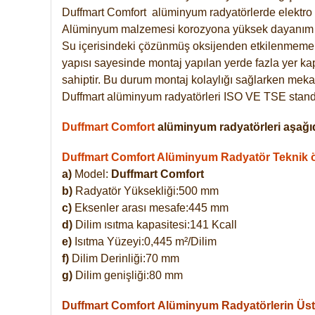
Duffmart
Comfort
alüminyum radyatörlerde elektro 
Alüminyum malzemesi korozyona yüksek dayanım 
Su içerisindeki çözünmüş oksijenden etkilenmemek
yapısı sayesinde montaj yapılan yerde fazla yer ka
sahiptir. Bu durum montaj kolaylığı sağlarken mekan
Duffmart alüminyum radyatörleri ISO VE TSE standar
Duffmart Comfort
alüminyum radyatörleri aşağıd
Duffmart Comfort Alüminyum Radyatör Teknik öz
a)
Model:
Duffmart Comfort
b)
Radyatör Yüksekliği:500 mm
c)
Eksenler arası mesafe:445 mm
d)
Dilim ısıtma kapasitesi:141 Kcall
e)
Isıtma Yüzeyi:0,445 m²/Dilim
f)
Dilim Derinliği:70 mm
g)
Dilim genişliği:80 mm
Duffmart Comfort
Alüminyum Radyatörlerin Üstü