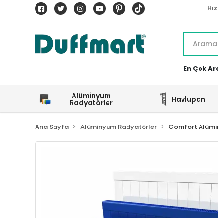
Hız
En Çok Ar
Alüminyum
Havlupan
Radyatörler
Ana Sayfa
Alüminyum Radyatörler
Comfort Alümi