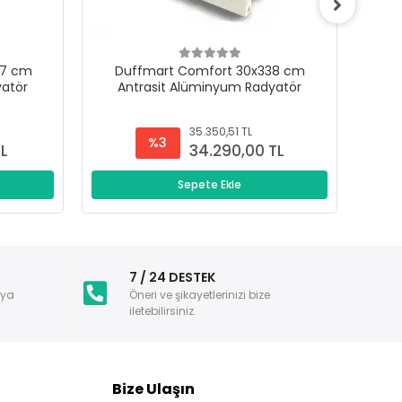
47 cm
Duffmart Comfort 30x338 cm
D
yatör
Antrasit Alüminyum Radyatör
A
35.350,51 TL
%3
TL
34.290,00 TL
Sepete Ekle
i
7 / 24 DESTEK
nya
Öneri ve şikayetlerinizi bize
iletebilirsiniz.
Bize Ulaşın