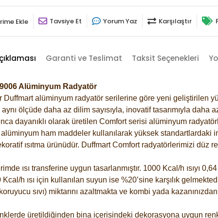
Tavsiye Et
Yorum Yaz
Karşılaştır
rime Ekle
çıklaması
Garanti ve Teslimat
Taksit Seçenekleri
Yo
ri-9006 Alüminyum Radyatör
Duffmart alüminyum radyatör serilerine göre yeni geliştirilen yü
ynı ölçüde daha az dilim sayısıyla, inovatif tasarımıyla daha az
ca dayanıklı olarak üretilen Comfort serisi alüminyum radyatörle
alüminyum ham maddeler kullanılarak yüksek standartlardaki imal
koratif ısıtma ürünüdür.
Duffmart Comfort radyatörlerimizi düz re
de ısı transferine uygun tasarlanmıştır. 1000 Kcal/h ısıyı 0,64 l
Kcal/h ısı için kullanılan suyun ise %20’sine karşılık gelmektedir
z koruyucu sıvı) miktarını azaltmakta ve kombi yada kazanınızdan
klerde üretildiğinden bina içerisindeki dekorasyona uygun renkl