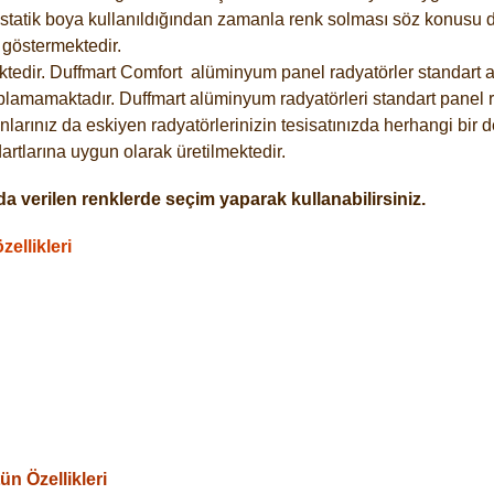
statik boya kullanıldığından zamanla renk solması söz konusu de
göstermektedir.
tedir. Duffmart
Comfort
alüminyum panel radyatörler standart as
plamamaktadır. Duffmart alüminyum radyatörleri standart panel ra
larınız da eskiyen radyatörlerinizin tesisatınızda herhangi bir d
tlarına uygun olarak üretilmektedir.
a verilen renklerde seçim yaparak kullanabilirsiniz.
ellikleri
n Özellikleri