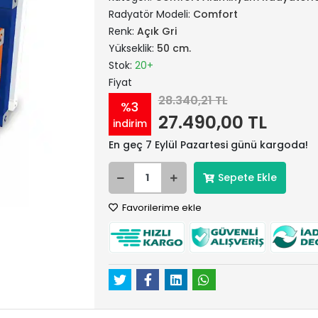
Radyatör Modeli:
Comfort
Renk:
Açık Gri
Yükseklik:
50 cm.
Stok:
20+
Fiyat
28.340,21 TL
%3
27.490,00 TL
indirim
En geç 7 Eylül Pazartesi günü kargoda!
Sepete Ekle
Favorilerime ekle