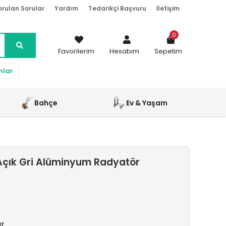
orulan Sorular
Yardım
Tedarikçi Başvuru
İletişim
0
Favorilerim
Hesabım
Sepetim
nlar
Bahçe
Ev & Yaşam
Açık Gri Alüminyum Radyatör
er