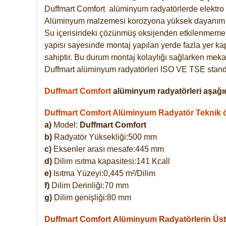
Duffmart
Comfort
alüminyum radyatörlerde elektro 
Alüminyum malzemesi korozyona yüksek dayanım 
Su içerisindeki çözünmüş oksijenden etkilenmemek
yapısı sayesinde montaj yapılan yerde fazla yer ka
sahiptir. Bu durum montaj kolaylığı sağlarken mekan
Duffmart alüminyum radyatörleri ISO VE TSE standar
Duffmart Comfort
alüminyum radyatörleri aşağıd
Duffmart Comfort Alüminyum Radyatör Teknik öz
a)
Model:
Duffmart Comfort
b)
Radyatör Yüksekliği:500 mm
c)
Eksenler arası mesafe:445 mm
d)
Dilim ısıtma kapasitesi:141 Kcall
e)
Isıtma Yüzeyi:0,445 m²/Dilim
f)
Dilim Derinliği:70 mm
g)
Dilim genişliği:80 mm
Duffmart Comfort
Alüminyum Radyatörlerin Üstü