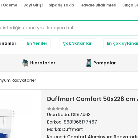
lı Ödeme
Bayi Girişi
Sipariş Takip
Havale Bildirimleri
Sıkça S
ananlar:
En Yeniler
Çok Satanlar
En çok oylana
Hidroforlar
Pompalar
nyum Radyatörler
Duffmart Comfort 50x228 cm 
Ürün Kodu:
DR97463
Barkod:
8681966177467
Marka:
Duffmart
Kategori:
Comfort Alüminyum Radyatörl