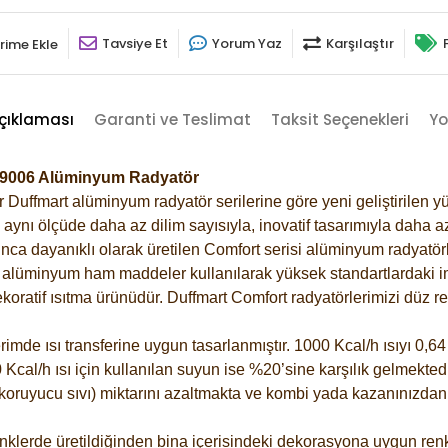
Tavsiye Et
Yorum Yaz
Karşılaştır
rime Ekle
çıklaması
Garanti ve Teslimat
Taksit Seçenekleri
Yo
ri-9006 Alüminyum Radyatör
Duffmart alüminyum radyatör serilerine göre yeni geliştirilen yü
ynı ölçüde daha az dilim sayısıyla, inovatif tasarımıyla daha az
ca dayanıklı olarak üretilen Comfort serisi alüminyum radyatörle
alüminyum ham maddeler kullanılarak yüksek standartlardaki imal
koratif ısıtma ürünüdür.
Duffmart Comfort radyatörlerimizi düz re
de ısı transferine uygun tasarlanmıştır. 1000 Kcal/h ısıyı 0,64 l
Kcal/h ısı için kullanılan suyun ise %20’sine karşılık gelmektedir
z koruyucu sıvı) miktarını azaltmakta ve kombi yada kazanınızdan
klerde üretildiğinden bina içerisindeki dekorasyona uygun renkl