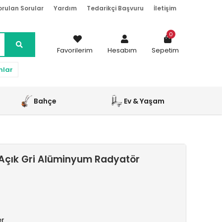
orulan Sorular
Yardım
Tedarikçi Başvuru
İletişim
0
Favorilerim
Hesabım
Sepetim
nlar
Bahçe
Ev & Yaşam
Açık Gri Alüminyum Radyatör
er