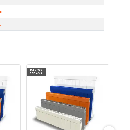
ri
.
KARGO
KARG
BEDAVA
BEDAV