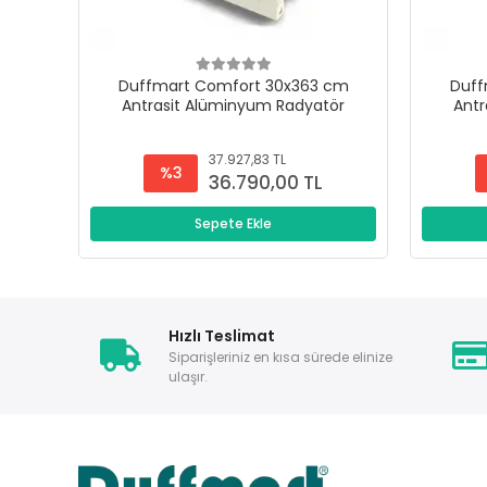
Duffmart Comfort 30x363 cm
Duff
Antrasit Alüminyum Radyatör
Antr
37.927,83 TL
%3
36.790,00 TL
Sepete Ekle
Hızlı Teslimat
Siparişleriniz en kısa sürede elinize
ulaşır.