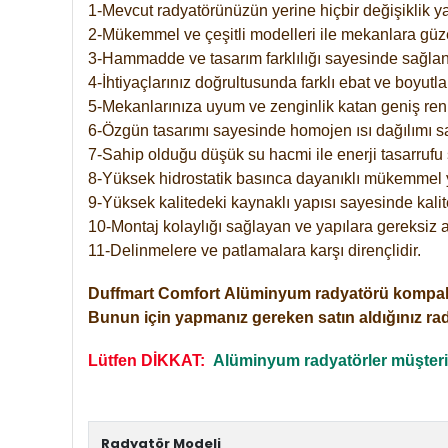
1-Mevcut radyatörünüzün yerine hiçbir değişiklik 
2-Mükemmel ve çeşitli modelleri ile mekanlara güzel
3-Hammadde ve tasarım farklılığı sayesinde sağlan
4-İhtiyaçlarınız doğrultusunda farklı ebat ve boyutla
5-Mekanlarınıza uyum ve zenginlik katan geniş renk 
6-Özgün tasarımı sayesinde homojen ısı dağılımı s
7-Sahip olduğu düşük su hacmi ile enerji tasarrufu 
8-Yüksek hidrostatik basınca dayanıklı mükemmel 
9-Yüksek kalitedeki kaynaklı yapısı sayesinde kalit
10-Montaj kolaylığı sağlayan ve yapılara gereksiz a
11-Delinmelere ve patlamalara karşı dirençlidir.
Duffmart
Comfort
Alüminyum radyatörü kompakt gir
Bunun için yapmanız gereken satın aldığınız ra
Lütfen DİKKAT:
Alüminyum radyatörler müşterile
Radyatör Modeli