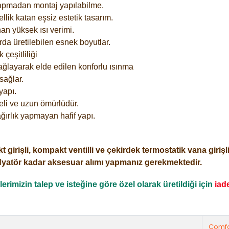
yapmadan montaj yapılabilme.
lik katan eşsiz estetik tasarım.
an yüksek ısı verimi.
rda üretilebilen esnek boyutlar.
çeşitliliği
ağlayarak elde edilen konforlu ısınma
sağlar.
yapı.
eli ve uzun ömürlüdür.
ğırlık yapmayan hafif yapı.
işli, kompakt ventilli ve çekirdek termostatik vana girişli o
dyatör kadar aksesuar alımı yapmanız gerekmektedir.
rimizin talep ve isteğine göre özel olarak üretildiği için
iad
Comfo