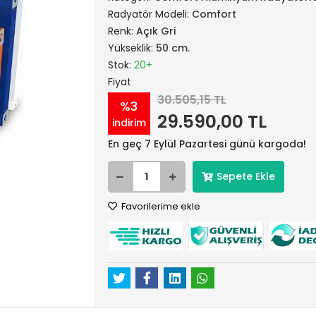
Radyatör Modeli:
Comfort
Renk:
Açık Gri
Yükseklik:
50 cm.
Stok:
20+
Fiyat
30.505,15 TL
%3
29.590,00 TL
indirim
En geç 7 Eylül Pazartesi günü kargoda!
Sepete Ekle
Favorilerime ekle