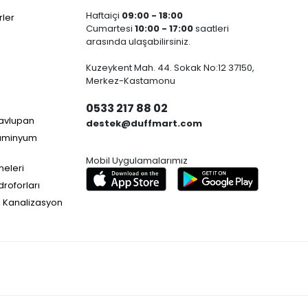
Haftaiçi
09:00 - 18:00
ler
Cumartesi
10:00 - 17:00
saatleri
arasında ulaşabilirsiniz.
Kuzeykent Mah. 44. Sokak No:12 37150,
Merkez-Kastamonu
0533 217 88 02
Havlupan
destek@duffmart.com
lüminyum
Mobil Uygulamalarımız
neleri
droforları
e Kanalizasyon