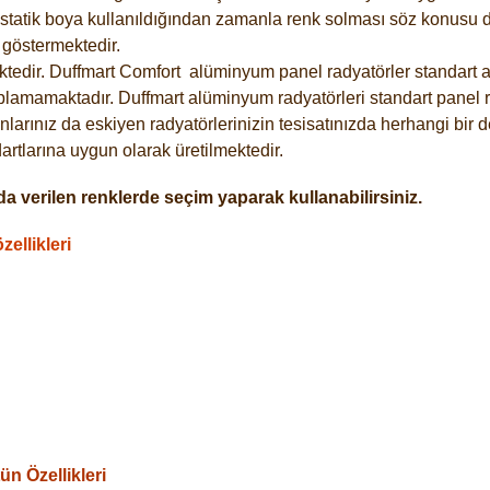
statik boya kullanıldığından zamanla renk solması söz konusu de
göstermektedir.
tedir. Duffmart
Comfort
alüminyum panel radyatörler standart as
plamamaktadır. Duffmart alüminyum radyatörleri standart panel ra
larınız da eskiyen radyatörlerinizin tesisatınızda herhangi bir d
tlarına uygun olarak üretilmektedir.
a verilen renklerde seçim yaparak kullanabilirsiniz.
ellikleri
n Özellikleri