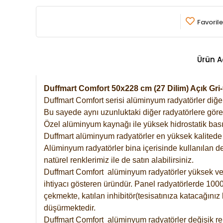
Favorile
Ürün A
Duffmart Comfort 50x228 cm (27 Dilim) Açık G
Duffmart Comfort serisi alüminyum radyatörler diğer 
Bu sayede aynı uzunluktaki diğer radyatörlere göre a
Özel alüminyum kaynağı ile yüksek hidrostatik basın
Duffmart alüminyum radyatörler en yüksek kalitede 
Alüminyum radyatörler bina içerisinde kullanılan de
natürel renklerimiz ile de satın alabilirsiniz.
Duffmart Comfort alüminyum radyatörler yüksek verim
ihtiyacı gösteren üründür. Panel radyatörlerde 1000 
çekmekte, katılan inhibitör(tesisatınıza katacağını
düşürmektedir.
Duffmart Comfort alüminyum radyatörler değişik ren