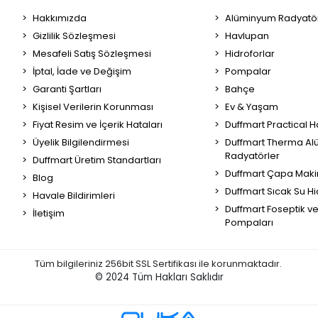
Hakkımızda
Alüminyum Radyatör
Gizlilik Sözleşmesi
Havlupan
Mesafeli Satış Sözleşmesi
Hidroforlar
İptal, İade ve Değişim
Pompalar
Garanti Şartları
Bahçe
Kişisel Verilerin Korunması
Ev & Yaşam
Fiyat Resim ve İçerik Hataları
Duffmart Practical 
Üyelik Bilgilendirmesi
Duffmart Therma A
Radyatörler
Duffmart Üretim Standartları
Duffmart Çapa Maki
Blog
Duffmart Sıcak Su Hi
Havale Bildirimleri
Duffmart Foseptik v
İletişim
Pompaları
Tüm bilgileriniz 256bit SSL Sertifikası ile korunmaktadır.
© 2024
Tüm Hakları Saklıdır