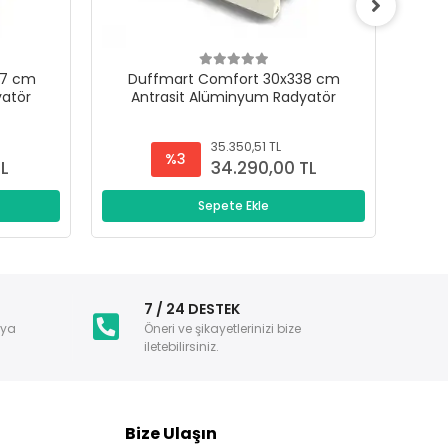
47 cm
Duffmart Comfort 30x338 cm
D
yatör
Antrasit Alüminyum Radyatör
A
35.350,51 TL
%3
TL
34.290,00 TL
Sepete Ekle
i
7 / 24 DESTEK
nya
Öneri ve şikayetlerinizi bize
iletebilirsiniz.
Bize Ulaşın