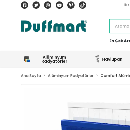
Hız
En Çok Ar
Alüminyum
Havlupan
Radyatörler
Ana Sayfa
Alüminyum Radyatörler
Comfort Alümi