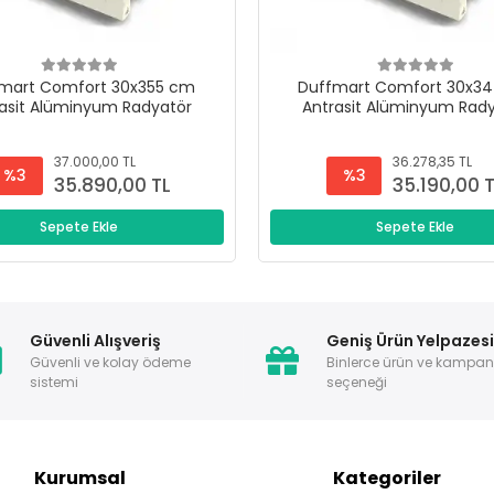
mart Comfort 30x355 cm
Duffmart Comfort 30x3
asit Alüminyum Radyatör
Antrasit Alüminyum Rad
37.000,00 TL
36.278,35 TL
%3
%3
35.890,00 TL
35.190,00 
Sepete Ekle
Sepete Ekle
Güvenli Alışveriş
Geniş Ürün Yelpazes
Güvenli ve kolay ödeme
Binlerce ürün ve kampa
sistemi
seçeneği
Kurumsal
Kategoriler