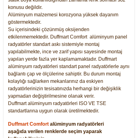
konusu değildir.
Alüminyum malzemesi korozyona yüksek dayanım
göstermektedir.
Su içerisindeki çözünmüş oksijenden
etkilenmemektedir. Duffmart
Comfort
alüminyum panel
radyatörler standart askı sistemiyle montaj
yapılabilmekte, ince ve zarif yapısı sayesinde montaj
yapılan yerde fazla yer kaplamamaktadır. Duffmart
alüminyum radyatörleri standart panel radyatörlerle aynı
bağlantı çap ve ölçülerine sahiptir. Bu durum montaj
kolaylığı sağlarken mekanlarınız da eskiyen
radyatörlerinizin tesisatınızda herhangi bir değişiklik
yapmadan değiştirilmesine olanak verir.
Duffmart alüminyum radyatörleri ISO VE TSE
standartlarına uygun olarak üretilmektedir.
Duffmart Comfort
alüminyum radyatörleri
aşağıda verilen renklerde seçim yaparak