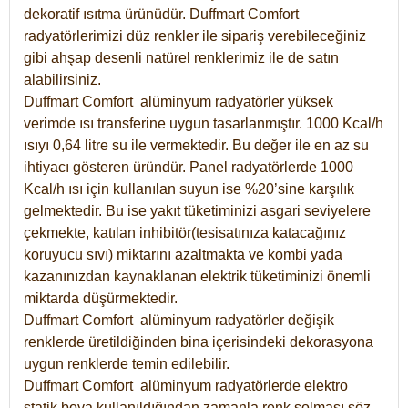
dekoratif ısıtma ürünüdür.
Duffmart Comfort
radyatörlerimizi düz renkler ile sipariş verebileceğiniz
gibi ahşap desenli natürel renklerimiz ile de satın
alabilirsiniz.
Duffmart Comfort alüminyum radyatörler yüksek
verimde ısı transferine uygun tasarlanmıştır. 1000 Kcal/h
ısıyı 0,64 litre su ile vermektedir. Bu değer ile en az su
ihtiyacı gösteren üründür. Panel radyatörlerde 1000
Kcal/h ısı için kullanılan suyun ise %20’sine karşılık
gelmektedir. Bu ise yakıt tüketiminizi asgari seviyelere
çekmekte, katılan inhibitör(tesisatınıza katacağınız
koruyucu sıvı) miktarını azaltmakta ve kombi yada
kazanınızdan kaynaklanan elektrik tüketiminizi önemli
miktarda düşürmektedir.
Duffmart Comfort alüminyum radyatörler değişik
renklerde üretildiğinden bina içerisindeki dekorasyona
uygun renklerde temin edilebilir.
Duffmart
Comfort
alüminyum radyatörlerde elektro
statik boya kullanıldığından zamanla renk solması söz