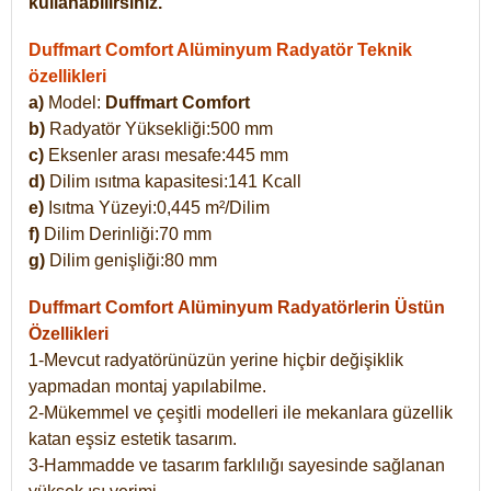
kullanabilirsiniz.
Duffmart Comfort Alüminyum Radyatör Teknik
özellikleri
a)
Model:
Duffmart Comfort
b)
Radyatör Yüksekliği:500 mm
c)
Eksenler arası mesafe:445 mm
d)
Dilim ısıtma kapasitesi:141 Kcall
e)
Isıtma Yüzeyi:0,445 m²/Dilim
f)
Dilim Derinliği:70 mm
g)
Dilim genişliği:80 mm
Duffmart Comfort
Alüminyum Radyatörlerin Üstün
Özellikleri
1-Mevcut radyatörünüzün yerine hiçbir değişiklik
yapmadan montaj yapılabilme.
2-Mükemmel ve çeşitli modelleri ile mekanlara güzellik
katan eşsiz estetik tasarım.
3-Hammadde ve tasarım farklılığı sayesinde sağlanan