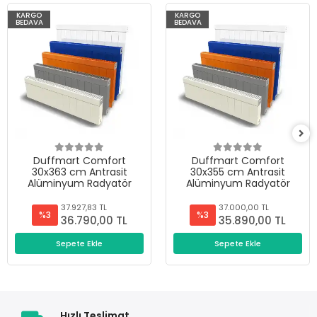
KARGO
KARGO
BEDAVA
BEDAVA
Duffmart Comfort
Duffmart Comfort
30x363 cm Antrasit
30x355 cm Antrasit
Alüminyum Radyatör
Alüminyum Radyatör
37.927,83 TL
37.000,00 TL
%3
%3
36.790,00 TL
35.890,00 TL
Sepete Ekle
Sepete Ekle
Hızlı Teslimat