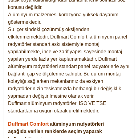
konusu değildir.
Alüminyum malzemesi korozyona yüksek dayanım
göstermektedir.
Su içerisindeki çözünmüş oksijenden
etkilenmemektedir. Duffmart
Comfort
alüminyum panel
radyatörler standart askı sistemiyle montaj
yapılabilmekte, ince ve zarif yapısı sayesinde montaj
yapılan yerde fazla yer kaplamamaktadır. Duffmart
alüminyum radyatörleri standart panel radyatörlerle aynı
bağlantı çap ve ölçülerine sahiptir. Bu durum montaj
kolaylığı sağlarken mekanlarınız da eskiyen
radyatörlerinizin tesisatınızda herhangi bir değişiklik
yapmadan değiştirilmesine olanak verir.
Duffmart alüminyum radyatörleri ISO VE TSE
standartlarına uygun olarak üretilmektedir.
Duffmart Comfort
alüminyum radyatörleri
aşağıda verilen renklerde seçim yaparak