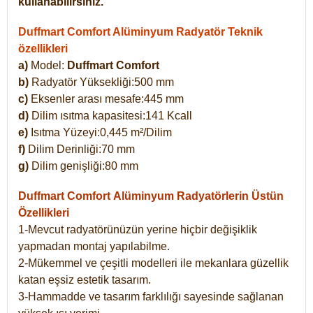
kullanabilirsiniz.
Duffmart Comfort Alüminyum Radyatör Teknik
özellikleri
a)
Model:
Duffmart Comfort
b)
Radyatör Yüksekliği:500 mm
c)
Eksenler arası mesafe:445 mm
d)
Dilim ısıtma kapasitesi:141 Kcall
e)
Isıtma Yüzeyi:0,445 m²/Dilim
f)
Dilim Derinliği:70 mm
g)
Dilim genişliği:80 mm
Duffmart Comfort
Alüminyum Radyatörlerin Üstün
Özellikleri
1-Mevcut radyatörünüzün yerine hiçbir değişiklik
yapmadan montaj yapılabilme.
2-Mükemmel ve çeşitli modelleri ile mekanlara güzellik
katan eşsiz estetik tasarım.
3-Hammadde ve tasarım farklılığı sayesinde sağlanan