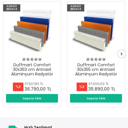
KARGO
KARGO
BEDAVA
BEDAVA
Duffmart Comfort
Duffmart Comfort
30x363 cm Antrasit
30x355 cm Antrasit
Alüminyum Radyatör
Alüminyum Radyatör
37.927,83 TL
37.000,00 TL
%3
%3
36.790,00 TL
35.890,00 TL
Sepete Ekle
Sepete Ekle
Hızlı Teslimat