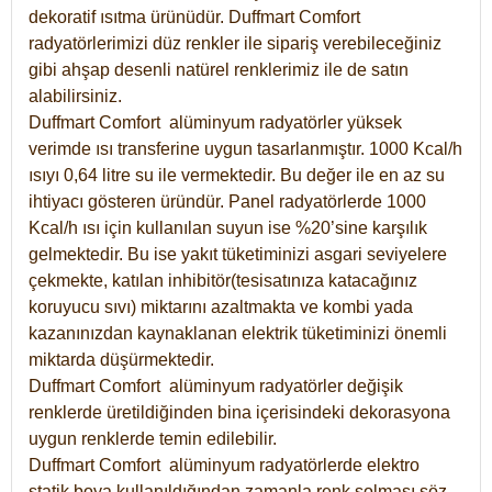
dekoratif ısıtma ürünüdür.
Duffmart Comfort
radyatörlerimizi düz renkler ile sipariş verebileceğiniz
gibi ahşap desenli natürel renklerimiz ile de satın
alabilirsiniz.
Duffmart Comfort alüminyum radyatörler yüksek
verimde ısı transferine uygun tasarlanmıştır. 1000 Kcal/h
ısıyı 0,64 litre su ile vermektedir. Bu değer ile en az su
ihtiyacı gösteren üründür. Panel radyatörlerde 1000
Kcal/h ısı için kullanılan suyun ise %20’sine karşılık
gelmektedir. Bu ise yakıt tüketiminizi asgari seviyelere
çekmekte, katılan inhibitör(tesisatınıza katacağınız
koruyucu sıvı) miktarını azaltmakta ve kombi yada
kazanınızdan kaynaklanan elektrik tüketiminizi önemli
miktarda düşürmektedir.
Duffmart Comfort alüminyum radyatörler değişik
renklerde üretildiğinden bina içerisindeki dekorasyona
uygun renklerde temin edilebilir.
Duffmart
Comfort
alüminyum radyatörlerde elektro
statik boya kullanıldığından zamanla renk solması söz