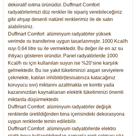
dekoratif ısıtma ürünüdür.
Duffmart Comfort
radyatörlerimizi düz renkler ile sipariş verebileceğiniz
gibi ahşap desenli natürel renklerimiz ile de satın
alabilirsiniz.
Duffmart Comfort alüminyum radyatörler yüksek
verimde ısı transferine uygun tasarlanmıştır. 1000 Kcal/h
ısıyı 0,64 litre su ile vermektedir. Bu değer ile en az su
ihtiyacı gösteren üründür. Panel radyatörlerde 1000
Kcal/h ısı için kullanılan suyun ise %20’sine karşılık
gelmektedir. Bu ise yakıt tüketiminizi asgari seviyelere
çekmekte, katılan inhibitör(tesisatınıza katacağınız
koruyucu sıvı) miktarını azaltmakta ve kombi yada
kazanınızdan kaynaklanan elektrik tüketiminizi önemli
miktarda düşürmektedir.
Duffmart Comfort alüminyum radyatörler değişik
renklerde üretildiğinden bina içerisindeki dekorasyona
uygun renklerde temin edilebilir.
Duffmart
Comfort
alüminyum radyatörlerde elektro
statik boya kullanıldığından zamanla renk solması söz