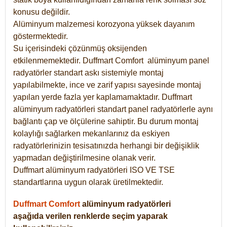
konusu değildir.
Alüminyum malzemesi korozyona yüksek dayanım
göstermektedir.
Su içerisindeki çözünmüş oksijenden
etkilenmemektedir. Duffmart
Comfort
alüminyum panel
radyatörler standart askı sistemiyle montaj
yapılabilmekte, ince ve zarif yapısı sayesinde montaj
yapılan yerde fazla yer kaplamamaktadır. Duffmart
alüminyum radyatörleri standart panel radyatörlerle aynı
bağlantı çap ve ölçülerine sahiptir. Bu durum montaj
kolaylığı sağlarken mekanlarınız da eskiyen
radyatörlerinizin tesisatınızda herhangi bir değişiklik
yapmadan değiştirilmesine olanak verir.
Duffmart alüminyum radyatörleri ISO VE TSE
standartlarına uygun olarak üretilmektedir.
Duffmart Comfort
alüminyum radyatörleri
aşağıda verilen renklerde seçim yaparak