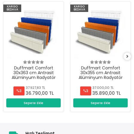
KARGO
KARGO
BEDAVA
BEDAVA
Duffmart Comfort
Duffmart Comfort
30x363 cm Antrasit
30x355 cm Antrasit
Alüminyum Radyatör
Alüminyum Radyatör
37.927,83 TL
37.000,00 TL
%3
%3
36.790,00 TL
35.890,00 TL
Sepete Ekle
Sepete Ekle
Hızlı Teslimat