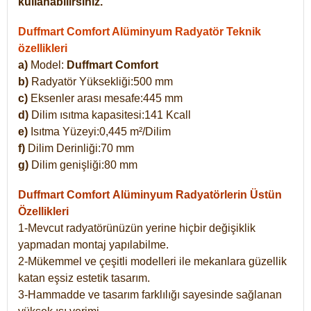
kullanabilirsiniz.
Duffmart Comfort Alüminyum Radyatör Teknik
özellikleri
a)
Model:
Duffmart Comfort
b)
Radyatör Yüksekliği:500 mm
c)
Eksenler arası mesafe:445 mm
d)
Dilim ısıtma kapasitesi:141 Kcall
e)
Isıtma Yüzeyi:0,445 m²/Dilim
f)
Dilim Derinliği:70 mm
g)
Dilim genişliği:80 mm
Duffmart Comfort
Alüminyum Radyatörlerin Üstün
Özellikleri
1-Mevcut radyatörünüzün yerine hiçbir değişiklik
yapmadan montaj yapılabilme.
2-Mükemmel ve çeşitli modelleri ile mekanlara güzellik
katan eşsiz estetik tasarım.
3-Hammadde ve tasarım farklılığı sayesinde sağlanan