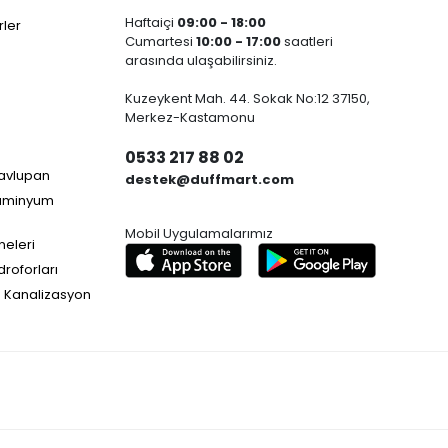
Haftaiçi
09:00 - 18:00
ler
Cumartesi
10:00 - 17:00
saatleri
arasında ulaşabilirsiniz.
Kuzeykent Mah. 44. Sokak No:12 37150,
Merkez-Kastamonu
0533 217 88 02
Havlupan
destek@duffmart.com
lüminyum
Mobil Uygulamalarımız
neleri
droforları
e Kanalizasyon