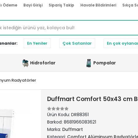
lı Ödeme
Bayi Girişi
Sipariş Takip
Havale Bildirimleri
Sıkça S
ananlar:
En Yeniler
Çok Satanlar
En çok oylana
Hidroforlar
Pompalar
nyum Radyatörler
Duffmart Comfort 50x43 cm B
Ürün Kodu:
DR88361
Barkod:
8681966083621
Marka:
Duffmart
Kategori:
Comfort Alüminyum Radyatörl