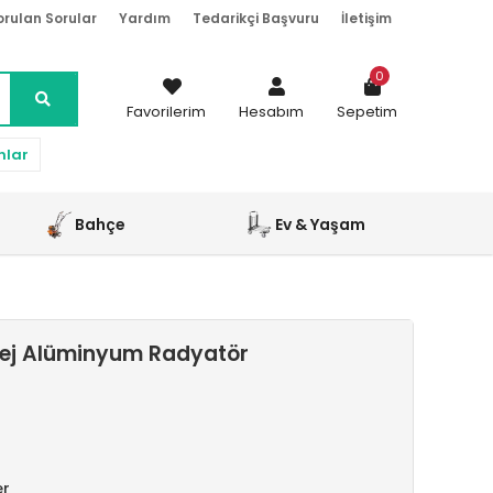
orulan Sorular
Yardım
Tedarikçi Başvuru
İletişim
0
Favorilerim
Hesabım
Sepetim
nlar
Bahçe
Ev & Yaşam
ej Alüminyum Radyatör
er