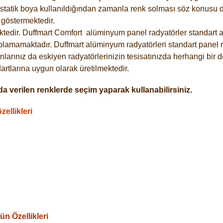
statik boya kullanıldığından zamanla renk solması söz konusu de
göstermektedir.
tedir. Duffmart
Comfort
alüminyum panel radyatörler standart as
plamamaktadır. Duffmart alüminyum radyatörleri standart panel ra
larınız da eskiyen radyatörlerinizin tesisatınızda herhangi bir d
tlarına uygun olarak üretilmektedir.
a verilen renklerde seçim yaparak kullanabilirsiniz.
ellikleri
n Özellikleri