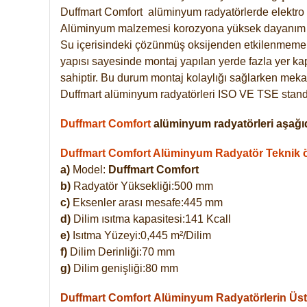
Duffmart
Comfort
alüminyum radyatörlerde elektro 
Alüminyum malzemesi korozyona yüksek dayanım 
Su içerisindeki çözünmüş oksijenden etkilenmemek
yapısı sayesinde montaj yapılan yerde fazla yer ka
sahiptir. Bu durum montaj kolaylığı sağlarken mekan
Duffmart alüminyum radyatörleri ISO VE TSE standar
Duffmart Comfort
alüminyum radyatörleri aşağıd
Duffmart Comfort Alüminyum Radyatör Teknik öz
a)
Model:
Duffmart Comfort
b)
Radyatör Yüksekliği:500 mm
c)
Eksenler arası mesafe:445 mm
d)
Dilim ısıtma kapasitesi:141 Kcall
e)
Isıtma Yüzeyi:0,445 m²/Dilim
f)
Dilim Derinliği:70 mm
g)
Dilim genişliği:80 mm
Duffmart Comfort
Alüminyum Radyatörlerin Üstü