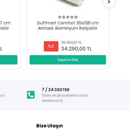
47 cm
Duffmart Comfort 30x338 cm
D
yatör
Antrasit Alüminyum Radyatör
A
35.350,51 TL
%3
TL
34.290,00 TL
Sepete Ekle
i
7 / 24 DESTEK
nya
Öneri ve şikayetlerinizi bize
iletebilirsiniz.
Bize Ulaşın