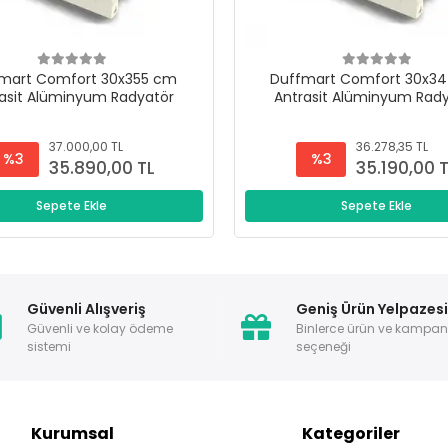
mart Comfort 30x355 cm
Duffmart Comfort 30x3
asit Alüminyum Radyatör
Antrasit Alüminyum Rad
37.000,00 TL
36.278,35 TL
%3
%3
35.890,00 TL
35.190,00 
Sepete Ekle
Sepete Ekle
Güvenli Alışveriş
Geniş Ürün Yelpazes
Güvenli ve kolay ödeme
Binlerce ürün ve kampa
sistemi
seçeneği
Kurumsal
Kategoriler