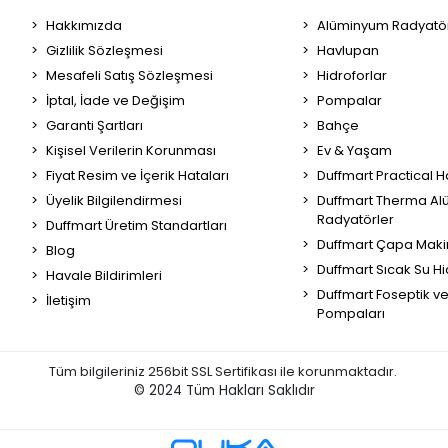
Hakkımızda
Alüminyum Radyatör
Gizlilik Sözleşmesi
Havlupan
Mesafeli Satış Sözleşmesi
Hidroforlar
İptal, İade ve Değişim
Pompalar
Garanti Şartları
Bahçe
Kişisel Verilerin Korunması
Ev & Yaşam
Fiyat Resim ve İçerik Hataları
Duffmart Practical 
Üyelik Bilgilendirmesi
Duffmart Therma A
Radyatörler
Duffmart Üretim Standartları
Duffmart Çapa Maki
Blog
Duffmart Sıcak Su Hi
Havale Bildirimleri
Duffmart Foseptik v
İletişim
Pompaları
Tüm bilgileriniz 256bit SSL Sertifikası ile korunmaktadır.
© 2024
Tüm Hakları Saklıdır