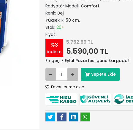
Radyatör Modeli:
Comfort
Renk:
Bej
Yükseklik:
50 cm.
Stok:
20+
Fiyat
5.762,89 TL
%3
5.590,00 TL
indirim
En geç 7 Eylül Pazartesi günü kargoda!
Sepete Ekle
Favorilerime ekle