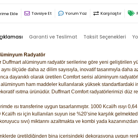
Tavsiye Et
Yorum Yaz
Karşılaştır
rime Ekle
çıklaması
Garanti ve Teslimat
Taksit Seçenekleri
Yo
 Alüminyum Radyatör
Duffmart alüminyum radyatör serilerine göre yeni geliştirilen yü
ynı ölçüde daha az dilim sayısıyla, inovatif tasarımıyla daha az
ca dayanıklı olarak üretilen Comfort serisi alüminyum radyatörle
alüminyum ham maddeler kullanılarak yüksek standartlardaki imal
koratif ısıtma ürünüdür.
Duffmart Comfort radyatörlerimizi düz re
de ısı transferine uygun tasarlanmıştır. 1000 Kcal/h ısıyı 0,64 l
Kcal/h ısı için kullanılan suyun ise %20’sine karşılık gelmektedir
z koruyucu sıvı) miktarını azaltmakta ve kombi yada kazanınızdan
klerde üretildiğinden bina içerisindeki dekorasyona uygun renkl