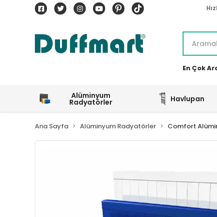
Hız
En Çok Ar
Alüminyum
Havlupan
Radyatörler
Ana Sayfa
Alüminyum Radyatörler
Comfort Alümi