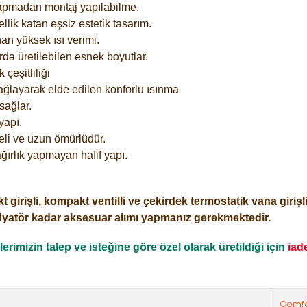
yapmadan montaj yapılabilme.
lik katan eşsiz estetik tasarım.
an yüksek ısı verimi.
rda üretilebilen esnek boyutlar.
çeşitliliği
ağlayarak elde edilen konforlu ısınma
sağlar.
yapı.
eli ve uzun ömürlüdür.
ğırlık yapmayan hafif yapı.
işli, kompakt ventilli ve çekirdek termostatik vana girişli o
dyatör kadar aksesuar alımı yapmanız gerekmektedir.
rimizin talep ve isteğine göre özel olarak üretildiği için
iad
Comfo