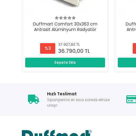
Duffmart Comfort 30x363 cm
Duff
Antrasit Alüminyum Radyatör
Antr
37.927,83 TL
%3
36.790,00 TL
Sepete Ekle
Hızlı Teslimat
Siparişleriniz en kısa sürede elinize
ulaşır.