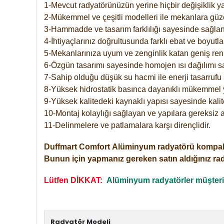
1-Mevcut radyatörünüzün yerine hiçbir değişiklik 
2-Mükemmel ve çeşitli modelleri ile mekanlara güzel
3-Hammadde ve tasarım farklılığı sayesinde sağlan
4-İhtiyaçlarınız doğrultusunda farklı ebat ve boyutla
5-Mekanlarınıza uyum ve zenginlik katan geniş renk 
6-Özgün tasarımı sayesinde homojen ısı dağılımı s
7-Sahip olduğu düşük su hacmi ile enerji tasarrufu 
8-Yüksek hidrostatik basınca dayanıklı mükemmel 
9-Yüksek kalitedeki kaynaklı yapısı sayesinde kalit
10-Montaj kolaylığı sağlayan ve yapılara gereksiz a
11-Delinmelere ve patlamalara karşı dirençlidir.
Duffmart
Comfort
Alüminyum radyatörü kompakt gir
Bunun için yapmanız gereken satın aldığınız ra
Lütfen DİKKAT:
Alüminyum radyatörler müşterile
Radyatör Modeli