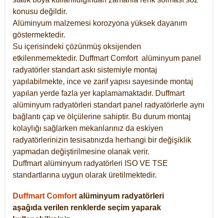
konusu değildir.
Alüminyum malzemesi korozyona yüksek dayanım
göstermektedir.
Su içerisindeki çözünmüş oksijenden
etkilenmemektedir. Duffmart
Comfort
alüminyum panel
radyatörler standart askı sistemiyle montaj
yapılabilmekte, ince ve zarif yapısı sayesinde montaj
yapılan yerde fazla yer kaplamamaktadır. Duffmart
alüminyum radyatörleri standart panel radyatörlerle aynı
bağlantı çap ve ölçülerine sahiptir. Bu durum montaj
kolaylığı sağlarken mekanlarınız da eskiyen
radyatörlerinizin tesisatınızda herhangi bir değişiklik
yapmadan değiştirilmesine olanak verir.
Duffmart alüminyum radyatörleri ISO VE TSE
standartlarına uygun olarak üretilmektedir.
Duffmart Comfort
alüminyum radyatörleri
aşağıda verilen renklerde seçim yaparak