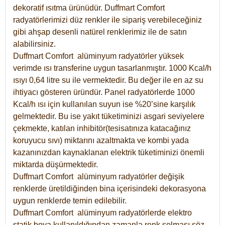
dekoratif ısıtma ürünüdür.
Duffmart Comfort
radyatörlerimizi düz renkler ile sipariş verebileceğiniz
gibi ahşap desenli natürel renklerimiz ile de satın
alabilirsiniz.
Duffmart Comfort alüminyum radyatörler yüksek
verimde ısı transferine uygun tasarlanmıştır. 1000 Kcal/h
ısıyı 0,64 litre su ile vermektedir. Bu değer ile en az su
ihtiyacı gösteren üründür. Panel radyatörlerde 1000
Kcal/h ısı için kullanılan suyun ise %20’sine karşılık
gelmektedir. Bu ise yakıt tüketiminizi asgari seviyelere
çekmekte, katılan inhibitör(tesisatınıza katacağınız
koruyucu sıvı) miktarını azaltmakta ve kombi yada
kazanınızdan kaynaklanan elektrik tüketiminizi önemli
miktarda düşürmektedir.
Duffmart Comfort alüminyum radyatörler değişik
renklerde üretildiğinden bina içerisindeki dekorasyona
uygun renklerde temin edilebilir.
Duffmart
Comfort
alüminyum radyatörlerde elektro
statik boya kullanıldığından zamanla renk solması söz