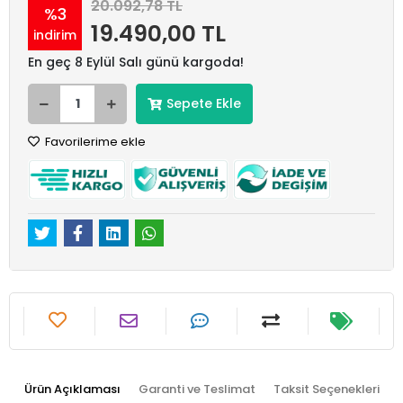
20.092,78 TL
%3
19.490,00 TL
indirim
En geç 8 Eylül Salı günü kargoda!
Sepete Ekle
Favorilerime ekle
Ürün Açıklaması
Garanti ve Teslimat
Taksit Seçenekleri