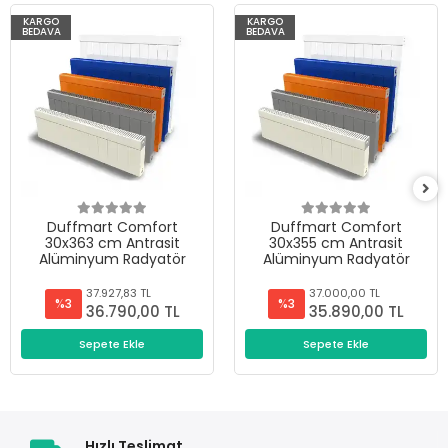
KARGO
KARGO
BEDAVA
BEDAVA
Duffmart Comfort
Duffmart Comfort
30x363 cm Antrasit
30x355 cm Antrasit
Alüminyum Radyatör
Alüminyum Radyatör
37.927,83 TL
37.000,00 TL
%3
%3
36.790,00 TL
35.890,00 TL
Sepete Ekle
Sepete Ekle
Hızlı Teslimat