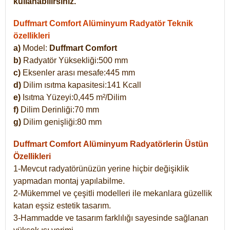
kullanabilirsiniz.
Duffmart Comfort Alüminyum Radyatör Teknik
özellikleri
a)
Model:
Duffmart Comfort
b)
Radyatör Yüksekliği:500 mm
c)
Eksenler arası mesafe:445 mm
d)
Dilim ısıtma kapasitesi:141 Kcall
e)
Isıtma Yüzeyi:0,445 m²/Dilim
f)
Dilim Derinliği:70 mm
g)
Dilim genişliği:80 mm
Duffmart Comfort
Alüminyum Radyatörlerin Üstün
Özellikleri
1-Mevcut radyatörünüzün yerine hiçbir değişiklik
yapmadan montaj yapılabilme.
2-Mükemmel ve çeşitli modelleri ile mekanlara güzellik
katan eşsiz estetik tasarım.
3-Hammadde ve tasarım farklılığı sayesinde sağlanan