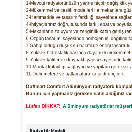
1-Mevcut radyatörünüzün yerine hiçbir değişiklik 
2-Mükemmel ve çeşitli modelleri ile mekanlara güzel
3-Hammadde ve tasarım farklılığı sayesinde sağlan
4-İhtiyaçlarınız doğrultusunda farklı ebat ve boyutla
5-Mekanlarınıza uyum ve zenginlik katan geniş renk 
6-Özgün tasarımı sayesinde homojen ısı dağılımı s
7-Sahip olduğu düşük su hacmi ile enerji tasarrufu 
8-Yüksek hidrostatik basınca dayanıklı mükemmel 
9-Yüksek kalitedeki kaynaklı yapısı sayesinde kalit
10-Montaj kolaylığı sağlayan ve yapılara gereksiz a
11-Delinmelere ve patlamalara karşı dirençlidir.
Duffmart
Comfort
Alüminyum radyatörü kompakt gir
Bunun için yapmanız gereken satın aldığınız ra
Lütfen DİKKAT:
Alüminyum radyatörler müşterile
Radyatör Modeli