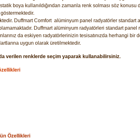
statik boya kullanıldığından zamanla renk solması söz konusu de
göstermektedir.
tedir. Duffmart
Comfort
alüminyum panel radyatörler standart as
plamamaktadır. Duffmart alüminyum radyatörleri standart panel ra
larınız da eskiyen radyatörlerinizin tesisatınızda herhangi bir d
tlarına uygun olarak üretilmektedir.
a verilen renklerde seçim yaparak kullanabilirsiniz.
ellikleri
n Özellikleri