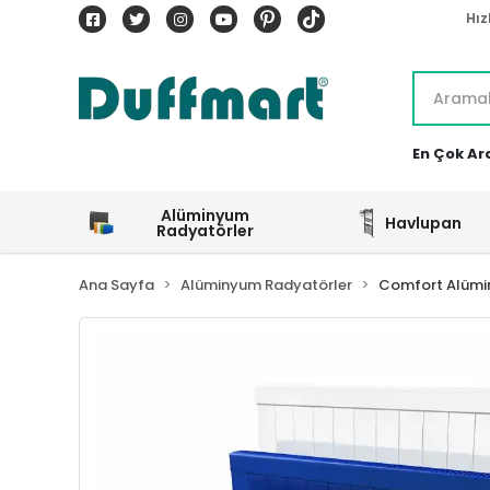
Hız
En Çok Ar
Alüminyum
Havlupan
Radyatörler
Ana Sayfa
Alüminyum Radyatörler
Comfort Alümi