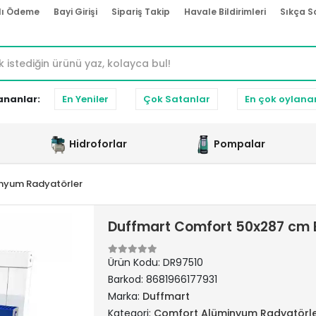
lı Ödeme
Bayi Girişi
Sipariş Takip
Havale Bildirimleri
Sıkça S
ananlar:
En Yeniler
Çok Satanlar
En çok oylana
Hidroforlar
Pompalar
nyum Radyatörler
Duffmart Comfort 50x287 cm 
Ürün Kodu:
DR97510
Barkod:
8681966177931
Marka:
Duffmart
Kategori:
Comfort Alüminyum Radyatörl