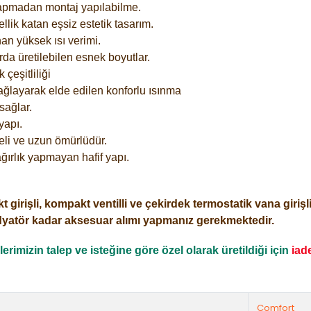
yapmadan montaj yapılabilme.
lik katan eşsiz estetik tasarım.
an yüksek ısı verimi.
rda üretilebilen esnek boyutlar.
çeşitliliği
ağlayarak elde edilen konforlu ısınma
sağlar.
yapı.
eli ve uzun ömürlüdür.
ğırlık yapmayan hafif yapı.
işli, kompakt ventilli ve çekirdek termostatik vana girişli o
dyatör kadar aksesuar alımı yapmanız gerekmektedir.
rimizin talep ve isteğine göre özel olarak üretildiği için
iad
Comfort