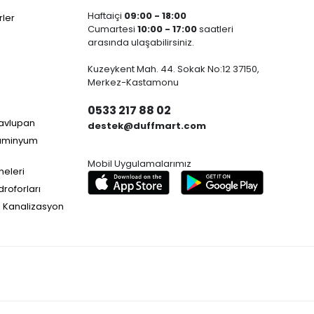
Haftaiçi
09:00 - 18:00
ler
Cumartesi
10:00 - 17:00
saatleri
arasında ulaşabilirsiniz.
Kuzeykent Mah. 44. Sokak No:12 37150,
Merkez-Kastamonu
0533 217 88 02
Havlupan
destek@duffmart.com
lüminyum
Mobil Uygulamalarımız
neleri
droforları
e Kanalizasyon