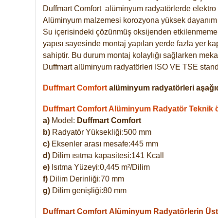
Duffmart
Comfort
alüminyum radyatörlerde elektro 
Alüminyum malzemesi korozyona yüksek dayanım 
Su içerisindeki çözünmüş oksijenden etkilenmemek
yapısı sayesinde montaj yapılan yerde fazla yer ka
sahiptir. Bu durum montaj kolaylığı sağlarken mekan
Duffmart alüminyum radyatörleri ISO VE TSE standar
Duffmart Comfort
alüminyum radyatörleri aşağıd
Duffmart Comfort Alüminyum Radyatör Teknik öz
a)
Model:
Duffmart Comfort
b)
Radyatör Yüksekliği:500 mm
c)
Eksenler arası mesafe:445 mm
d)
Dilim ısıtma kapasitesi:141 Kcall
e)
Isıtma Yüzeyi:0,445 m²/Dilim
f)
Dilim Derinliği:70 mm
g)
Dilim genişliği:80 mm
Duffmart Comfort
Alüminyum Radyatörlerin Üstü