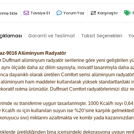
Tavsiye Et
Yorum Yaz
Karşılaştır
rime Ekle
çıklaması
Garanti ve Teslimat
Taksit Seçenekleri
Yo
eyaz-9016 Alüminyum Radyatör
Duffmart alüminyum radyatör serilerine göre yeni geliştirilen yü
ynı ölçüde daha az dilim sayısıyla, inovatif tasarımıyla daha az
ca dayanıklı olarak üretilen Comfort serisi alüminyum radyatörle
alüminyum ham maddeler kullanılarak yüksek standartlardaki imal
koratif ısıtma ürünüdür.
Duffmart Comfort radyatörlerimizi düz re
de ısı transferine uygun tasarlanmıştır. 1000 Kcal/h ısıyı 0,64 l
Kcal/h ısı için kullanılan suyun ise %20’sine karşılık gelmektedir
z koruyucu sıvı) miktarını azaltmakta ve kombi yada kazanınızdan
klerde üretildiğinden bina içerisindeki dekorasyona uygun renkl