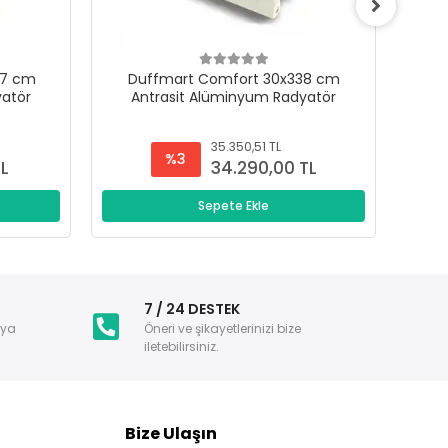
47 cm
Duffmart Comfort 30x338 cm
D
yatör
Antrasit Alüminyum Radyatör
A
35.350,51 TL
%3
TL
34.290,00 TL
Sepete Ekle
i
7 / 24 DESTEK
nya
Öneri ve şikayetlerinizi bize
iletebilirsiniz.
Bize Ulaşın