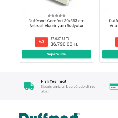
Duffmart Comfort 30x363 cm
Duff
Antrasit Alüminyum Radyatör
Antr
37.927,83 TL
%3
36.790,00 TL
Sepete Ekle
Hızlı Teslimat
Siparişleriniz en kısa sürede elinize
ulaşır.