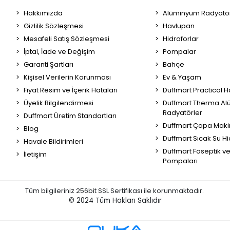
Hakkımızda
Alüminyum Radyatör
Gizlilik Sözleşmesi
Havlupan
Mesafeli Satış Sözleşmesi
Hidroforlar
İptal, İade ve Değişim
Pompalar
Garanti Şartları
Bahçe
Kişisel Verilerin Korunması
Ev & Yaşam
Fiyat Resim ve İçerik Hataları
Duffmart Practical 
Üyelik Bilgilendirmesi
Duffmart Therma A
Radyatörler
Duffmart Üretim Standartları
Duffmart Çapa Maki
Blog
Duffmart Sıcak Su Hi
Havale Bildirimleri
Duffmart Foseptik v
İletişim
Pompaları
Tüm bilgileriniz 256bit SSL Sertifikası ile korunmaktadır.
© 2024
Tüm Hakları Saklıdır