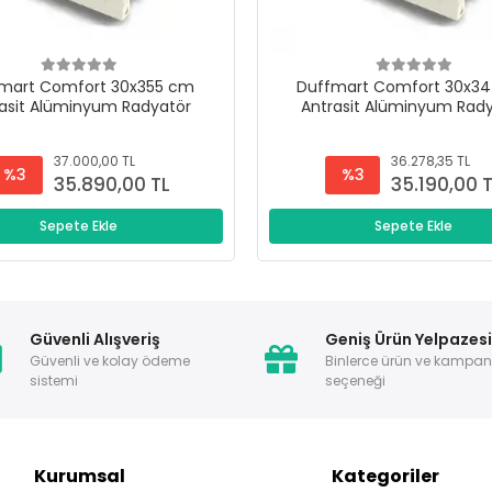
mart Comfort 30x355 cm
Duffmart Comfort 30x3
asit Alüminyum Radyatör
Antrasit Alüminyum Rad
37.000,00 TL
36.278,35 TL
%3
%3
35.890,00 TL
35.190,00 
Sepete Ekle
Sepete Ekle
Güvenli Alışveriş
Geniş Ürün Yelpazes
Güvenli ve kolay ödeme
Binlerce ürün ve kampa
sistemi
seçeneği
Kurumsal
Kategoriler