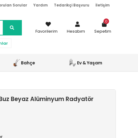
orulan Sorular
Yardım
Tedarikçi Başvuru
İletişim
0
Favorilerim
Hesabım
Sepetim
nlar
Bahçe
Ev & Yaşam
Buz Beyaz Alüminyum Radyatör
er