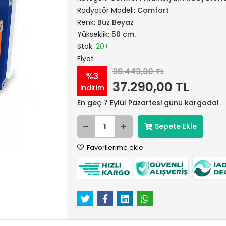
Radyatör Modeli:
Comfort
Renk:
Buz Beyaz
Yükseklik:
50 cm.
Stok:
20+
Fiyat
38.443,30 TL
%3
37.290,00 TL
indirim
En geç 7 Eylül Pazartesi günü kargoda!
Sepete Ekle
Favorilerime ekle